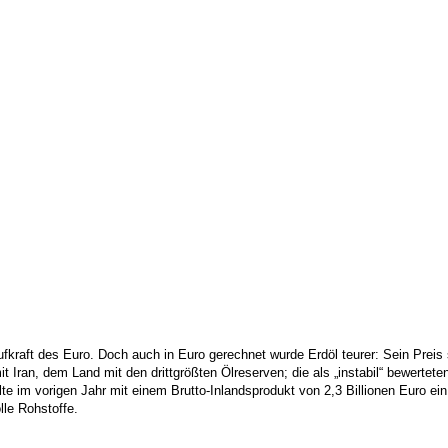
fkraft des Euro. Doch auch in Euro gerechnet wurde Erdöl teurer: Sein Preis 
t Iran, dem Land mit den drittgrößten Ölreserven; die als „instabil“ bewerteten
 im vorigen Jahr mit einem Brutto-Inlandsprodukt von 2,3 Billionen Euro ein
lle Rohstoffe.