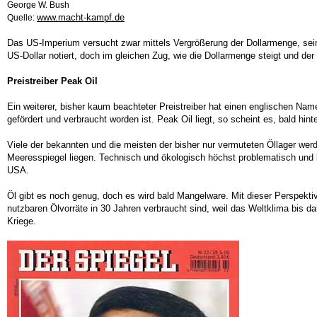
George W. Bush
www.macht-kampf.de
Quelle:
Das US-Imperium versucht zwar mittels Vergrößerung der Dollarmenge, sein
US-Dollar notiert, doch im gleichen Zug, wie die Dollarmenge steigt und der D
Preistreiber Peak Oil
Ein weiterer, bisher kaum beachteter Preistreiber hat einen englischen Na
gefördert und verbraucht worden ist. Peak Oil liegt, so scheint es, bald hi
Viele der bekannten und die meisten der bisher nur vermuteten Öllager we
Meeresspiegel liegen. Technisch und ökologisch höchst problematisch und b
USA.
Öl gibt es noch genug, doch es wird bald Mangelware. Mit dieser Perspekti
nutzbaren Ölvorräte in 30 Jahren verbraucht sind, weil das Weltklima bis d
Kriege.