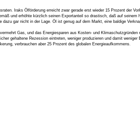
sraten. Iraks Ölförderung erreicht zwar gerade erst wieder 15 Prozent der Vorkr
mäß und erhöhte kürzlich seinen Exportanteil so drastisch, daß auf seinem
e dazu gar nicht in der Lage. Öl ist genug auf dem Markt, eine baldige Verk
n vermehrt Gas, und das Energiesparen aus Kosten- und Klimaschutzgründen m
her gehaltene Rezession eintreten, weniger produzieren und damit weniger En
lkerung, verbrauchen aber 25 Prozent des globalen Energieaufkommens.