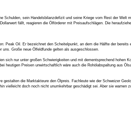
e Schulden, sein Handelsbilanzdefizit und seine Kriege vom Rest der Welt m
ollarwert fällt, reagieren die Ölförderer mit Preisaufschlägen. Die heraufziehe
men: Peak Oil. Er bezeichnet den Scheitelpunkt, an dem die Hälfte der berei
nter uns. Große neue Ölfeldfunde gelten als ausgeschlossen.
rden sich nur unter großen Schwierigkeiten und mit dementsprechend hohen K
ei heutigen Preisen unwirtschaftlich wäre auch die Rohölabspaltung aus Öls
ve gestalten die Marktakteure den Ölpreis. Fachleute wie der Schweizer Geolo
ahin vielleicht doch noch nicht unumkehrbar geschädigt sei. Aber sie warnen 