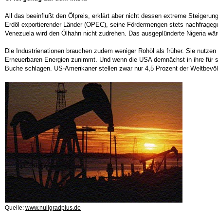
All das beeinflußt den Ölpreis, erklärt aber nicht dessen extreme Steigerung
Erdöl exportierender Länder (OPEC), seine Fördermengen stets nachfragege
Venezuela wird den Ölhahn nicht zudrehen. Das ausgeplünderte Nigeria wär
Die Industrienationen brauchen zudem weniger Rohöl als früher. Sie nutze
Erneuerbaren Energien zunimmt. Und wenn die USA demnächst in ihre für sic
Buche schlagen. US-Amerikaner stellen zwar nur 4,5 Prozent der Weltbevö
Quelle:
www.nullgradplus.de