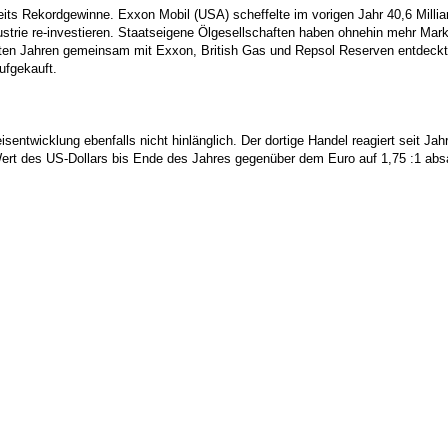
eits Rekordgewinne. Exxon Mobil (USA) scheffelte im vorigen Jahr 40,6 Milliar
strie re-investieren. Staatseigene Ölgesellschaften haben ohnehin mehr Markt
letzten Jahren gemeinsam mit Exxon, British Gas und Repsol Reserven entdeckt,
ufgekauft.
entwicklung ebenfalls nicht hinlänglich. Der dortige Handel reagiert seit J
Wert des US-Dollars bis Ende des Jahres gegenüber dem Euro auf 1,75 :1 abs