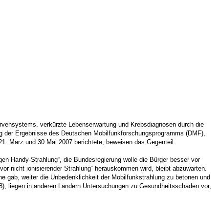
ervensystems, verkürzte Lebenserwartung und Krebsdiagnosen durch die
ung der Ergebnisse des Deutschen Mobilfunkforschungsprogramms (DMF),
21. März und 30.Mai 2007 berichtete, beweisen das Gegenteil.
gen Handy-Strahlung“, die Bundesregierung wolle die Bürger besser vor
r nicht ionisierender Strahlung“ herauskommen wird, bleibt abzuwarten.
he gab, weiter die Unbedenklichkeit der Mobilfunkstrahlung zu betonen und
, liegen in anderen Ländern Untersuchungen zu Gesundheitsschäden vor,