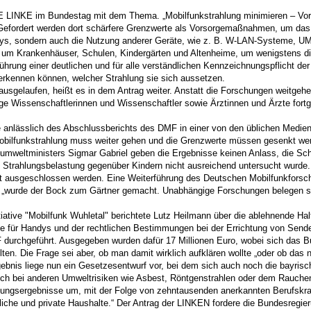
 LINKE im Bundestag mit dem Thema. „Mobilfunkstrahlung minimieren – Vorsorg
Gefordert werden dort schärfere Grenzwerte als Vorsorgemaßnahmen, um das Kr
ndys, sondern auch die Nutzung anderer Geräte, wie z. B. W-LAN-Systeme, UM
um Krankenhäuser, Schulen, Kindergärten und Altenheime, um wenigstens di
führung einer deutlichen und für alle verständlichen Kennzeichnungspflicht d
rkennen können, welcher Strahlung sie sich aussetzen.
usgelaufen, heißt es in dem Antrag weiter. Anstatt die Forschungen weitgehe
 Wissenschaftlerinnen und Wissenschaftler sowie Ärztinnen und Ärzte fortg
 anlässlich des Abschlussberichts des DMF in einer von den üblichen Medien 
bilfunkstrahlung muss weiter gehen und die Grenzwerte müssen gesenkt werd
weltministers Sigmar Gabriel geben die Ergebnisse keinen Anlass, die Sch
e Strahlungsbelastung gegenüber Kindern nicht ausreichend untersucht wurd
t ausgeschlossen werden. Eine Weiterführung des Deutschen Mobilfunkforsch
 „wurde der Bock zum Gärtner gemacht. Unabhängige Forschungen belegen se
tiative "Mobilfunk Wuhletal" berichtete Lutz Heilmann über die ablehnende Ha
e für Handys und der rechtlichen Bestimmungen bei der Errichtung von Send
durchgeführt. Ausgegeben wurden dafür 17 Millionen Euro, wobei sich das 
lten. Die Frage sei aber, ob man damit wirklich aufklären wollte „oder ob das 
rgebnis liege nun ein Gesetzesentwurf vor, bei dem sich auch noch die bayri
Auch bei anderen Umweltrisiken wie Asbest, Röntgenstrahlen oder dem Rauch
hungsergebnisse um, mit der Folge von zehntausenden anerkannten Berufskr
liche und private Haushalte.“ Der Antrag der LINKEN fordere die Bundesregie