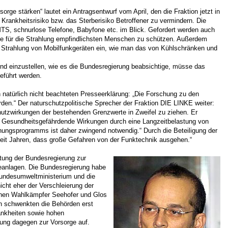
e stärken“ lautet ein Antragsentwurf vom April, den die Fraktion jetzt in
ankheitsrisiko bzw. das Sterberisiko Betroffener zu vermindern. Die
TS, schnurlose Telefone, Babyfone etc. im Blick. Gefordert werden auch
e für die Strahlung empfindlichsten Menschen zu schützen. Außerdem
er Strahlung von Mobilfunkgeräten ein, wie man das von Kühlschränken und
nd einzustellen, wie es die Bundesregierung beabsichtige, müsse das
eführt werden.
natürlich nicht beachteten Presseerklärung: „Die Forschung zu den
en.“ Der naturschutzpolitische Sprecher der Fraktion DIE LINKE weiter:
utzwirkungen der bestehenden Grenzwerte in Zweifel zu ziehen. Er
e. Gesundheitsgefährdende Wirkungen durch eine Langzeitbelastung von
ungsprogramms ist daher zwingend notwendig.“ Durch die Beteiligung der
it Jahren, dass große Gefahren von der Funktechnik ausgehen.“
ltung der Bundesregierung zur
eanlagen. Die Bundesregierung habe
Bundesumweltministerium und die
nicht eher der Verschleierung der
schen Wahlkämpfer Seehofer und Glos
en schwenkten die Behörden erst
ankheiten sowie hohen
rung dagegen zur Vorsorge auf.