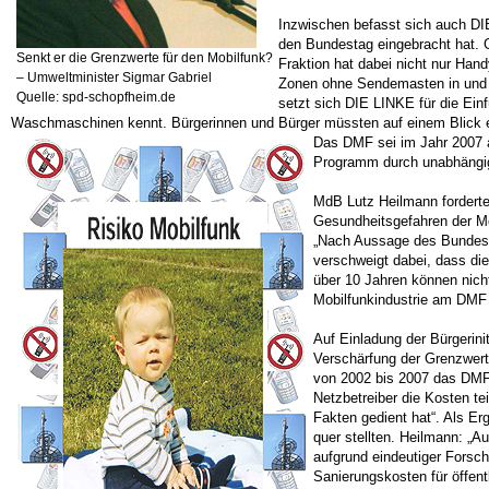
Inzwischen befasst sich auch DIE
den Bundestag eingebracht hat. 
Senkt er die Grenzwerte für den Mobilfunk?
Fraktion hat dabei nicht nur Ha
– Umweltminister Sigmar Gabriel
Zonen ohne Sendemasten in und 
Quelle: spd-schopfheim.de
setzt sich DIE LINKE für die Ein
Waschmaschinen kennt. Bürgerinnen und Bürger müssten auf einem Blick e
Das DMF sei im Jahr 2007 a
Programm durch unabhängige
MdB Lutz Heilmann forderte
Gesundheitsgefahren der Mo
„Nach Aussage des Bundesum
verschweigt dabei, dass di
über 10 Jahren können nich
Mobilfunkindustrie am DMF
Auf Einladung der Bürgerini
Verschärfung der Grenzwert
von 2002 bis 2007 das DMF 
Netzbetreiber die Kosten tei
Fakten gedient hat“. Als E
quer stellten. Heilmann: „
aufgrund eindeutiger Forsc
Sanierungskosten für öffent