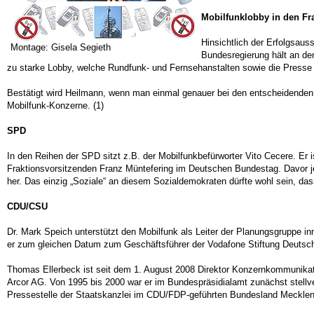
Mobilfunklobby in den Fr
Hinsichtlich der Erfolgsaus
Montage: Gisela Segieth
Bundesregierung hält an d
zu starke Lobby, welche Rundfunk- und Fernsehanstalten sowie die Presse d
Bestätigt wird Heilmann, wenn man einmal genauer bei den entscheidenden Po
Mobilfunk-Konzerne. (1)
SPD
In den Reihen der SPD sitzt z.B. der Mobilfunkbefürworter Vito Cecere. Er 
Fraktionsvorsitzenden Franz Müntefering im Deutschen Bundestag. Davor jed
her. Das einzig „Soziale“ an diesem Sozialdemokraten dürfte wohl sein, da
CDU/CSU
Dr. Mark Speich unterstützt den Mobilfunk als Leiter der Planungsgruppe 
er zum gleichen Datum zum Geschäftsführer der Vodafone Stiftung Deutsch
Thomas Ellerbeck ist seit dem 1. August 2008 Direktor Konzernkommunikati
Arcor AG. Von 1995 bis 2000 war er im Bundespräsidialamt zunächst stell
Pressestelle der Staatskanzlei im CDU/FDP-geführten Bundesland Meckle