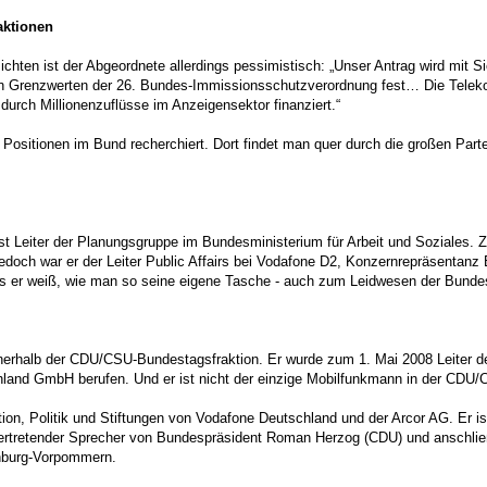
aktionen
sichten ist der Abgeordnete allerdings pessimistisch: „Unser Antrag wird mit S
en Grenzwerten der 26. Bundes-Immissionsschutzverordnung fest… Die Teleko
urch Millionenzuflüsse im Anzeigensektor finanziert.“
sitionen im Bund recherchiert. Dort findet man quer durch die großen Partei
ist Leiter der Planungsgruppe im Bundesministerium für Arbeit und Soziales. Z
och war er der Leiter Public Affairs bei Vodafone D2, Konzernrepräsentanz Be
ss er weiß, wie man so seine eigene Tasche - auch zum Leidwesen der Bundes
innerhalb der CDU/CSU-Bundestagsfraktion. Er wurde zum 1. Mai 2008 Leiter d
land GmbH berufen. Und er ist nicht der einzige Mobilfunkmann in der CDU/
on, Politik und Stiftungen von Vodafone Deutschland und der Arcor AG. Er 
vertretender Sprecher von Bundespräsident Roman Herzog (CDU) und anschließ
nburg-Vorpommern.