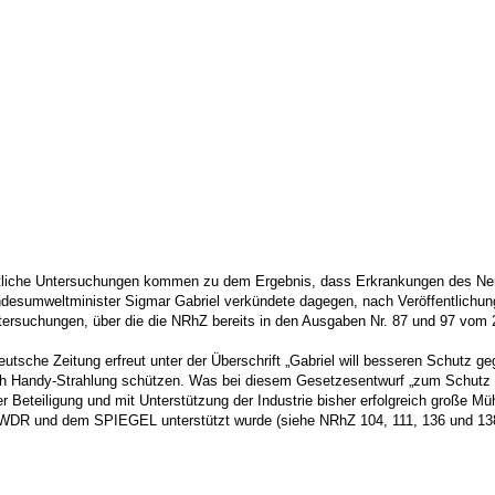
haftliche Untersuchungen kommen zu dem Ergebnis, dass Erkrankungen des N
ndesumweltminister Sigmar Gabriel verkündete dagegen, nach Veröffentlich
tersuchungen, über die die NRhZ bereits in den Ausgaben
Nr. 87 und 97 vom 
tsche Zeitung erfreut unter der Überschrift „Gabriel will besseren Schutz ge
ch Handy-Strahlung schützen. Was bei diesem Gesetzesentwurf „zum Schutz vo
Beteiligung und mit Unterstützung der Industrie bisher erfolgreich große Mü
WDR und dem SPIEGEL unterstützt wurde (siehe NRhZ 104, 111, 136 und 138)