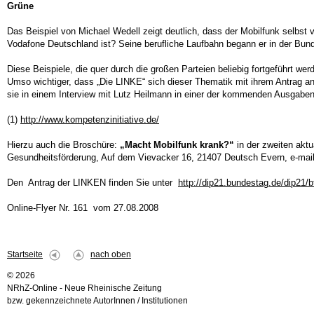
Grüne
Das Beispiel von Michael Wedell zeigt deutlich, dass der Mobilfunk selbst 
Vodafone Deutschland ist? Seine berufliche Laufbahn begann er in der Bund
Diese Beispiele, die quer durch die großen Parteien beliebig fortgeführt we
Umso wichtiger, dass „Die LINKE“ sich dieser Thematik mit ihrem Antrag a
sie in einem Interview mit Lutz Heilmann in einer der kommenden Ausgaben
(1)
http://www.kompetenzinitiative.de/
Hierzu auch die Broschüre:
„Macht Mobilfunk krank?“
in der zweiten aktu
Gesundheitsförderung, Auf dem Vievacker 16, 21407 Deutsch Evern, e-mai
Den Antrag der LINKEN finden Sie unter
http://dip21.bundestag.de/dip21/
Online-Flyer Nr. 161 vom 27.08.2008
Startseite
nach oben
© 2026
NRhZ-Online - Neue Rheinische Zeitung
bzw. gekennzeichnete AutorInnen / Institutionen