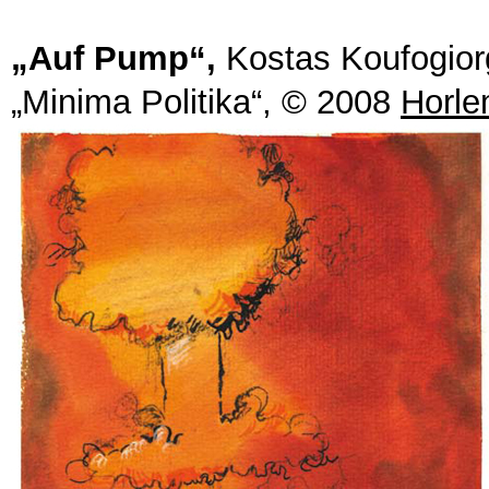
„Auf Pump“,
Kostas Koufogior
„Minima Politika“,
© 2008
Horle