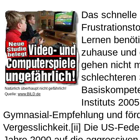
Das schnelle 
Frustrationsto
Lernen benöti
zuhause und 
gehen nicht m
schlechteren 
Basiskompeten
Natürlich überhaupt nicht gefährlich!
Quelle:
www.BILD.de
Instituts 200
Gymnasial-Empfehlung und förde
Vergesslichkeit.[ii] Die US-Fed
Jahre 2000 auf die aggressive