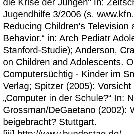
die Krise der Jungen“ In: Zeitsc
Jugendhilfe 3/2006 (s. www.kfn.
Reducing Children's Televisio
Behavior.“ in: Arch Pediatr Adol
Stanford-Studie); Anderson, Cra
on Children and Adolescents. Ox
Computersüchtig - Kinder im 
Verlag; Spitzer (2005): Vorsich
„Computer in der Schule?“ In: 
Grossman/DeGaetano (2002): W
beigebracht? Stuttgart.
[iii]
http://www.bundestag.de/