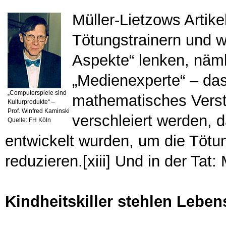
Müller-Lietzows Artik
Tötungstrainern und w
Aspekte“ lenken, näml
„Medienexperte“ – da
„Computerspiele sind
mathematisches Verstän
Kulturprodukte“ –
Prof. Winfred Kaminski
verschleiert werden, d
Quelle: FH Köln
entwickelt wurden, um die Töt
reduzieren.[xiii] Und in der Tat
Kindheitskiller stehlen Leben