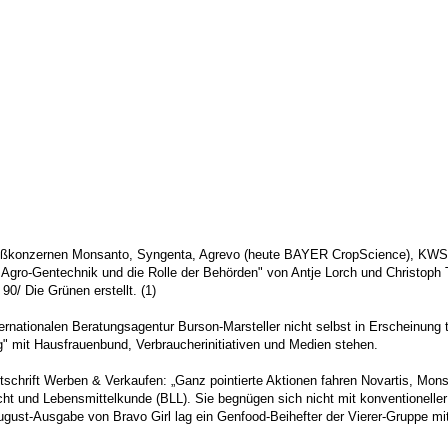
 Großkonzernen Monsanto, Syngenta, Agrevo (heute BAYER CropScience), KW
 Agro-Gentechnik und die Rolle der Behörden" von Antje Lorch und Christoph T
0/ Die Grünen erstellt. (1)
nationalen Beratungsagentur Burson-Marsteller nicht selbst in Erscheinung tri
og" mit Hausfrauenbund, Verbraucherinitiativen und Medien stehen.
itschrift Werben & Verkaufen: „Ganz pointierte Aktionen fahren Novartis, Mon
ht und Lebensmittelkunde (BLL). Sie begnügen sich nicht mit konventioneller 
August-Ausgabe von Bravo Girl lag ein Genfood-Beihefter der Vierer-Gruppe mi