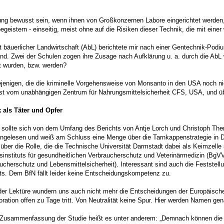
lung bewusst sein, wenn ihnen von Großkonzernen Labore eingerichtet werden
egeistern - einseitig, meist ohne auf die Risiken dieser Technik, die mit ei
bäuerlicher Landwirtschaft (AbL) berichtete mir nach einer Gentechnik-Podiu
and. Zwei der Schulen zogen ihre Zusage nach Aufklärung u. a. durch die AbL w
et wurden, bzw. werden?
ejenigen, die die kriminelle Vorgehensweise von Monsanto in den USA noch n
st vom unabhängigen Zentrum für Nahrungsmittelsicherheit CFS, USA, und übe
k als Täter und Opfer
 sollte sich von dem Umfang des Berichts von Antje Lorch und Christoph Th
ingelesen und weiß am Schluss eine Menge über die Tarnkappenstrategie in Deu
 über die Rolle, die die Technische Universität Darmstadt dabei als Keimzelle 
instituts für gesundheitlichen Verbraucherschutz und Veterinärmedizin (BgV
ucherschutz und Lebensmittelsicherheit). Interessant sind auch die Feststel
ts. Dem BfN fällt leider keine Entscheidungskompetenz zu.
er Lektüre wundern uns auch nicht mehr die Entscheidungen der Europäische
oration offen zu Tage tritt. Von Neutralität keine Spur. Hier werden Namen gen
 Zusammenfassung der Studie heißt es unter anderem: „Demnach können die Poli