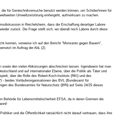
, die für Gentechnikversuche benutzt werden können, um Schüler/innen für
ner weltweiten Umweltzerstörung einhergeht, aufmerksam zu machen.
msdiskussion in Reichelsheim, dass die Erschaffung derartiger Labore
ieder zurück. Die Frage stellt sich, wo überall noch Labore durch diese
icht kennen, verweise ich auf den Bericht "Monsanto gegen Bauern",
rsetzt im Auftrag der AbL (2).
en sowie den vielen Abkürzungen abschrecken lassen. Irgendwann hat man
tschland und auf internationaler Ebene, über die Politik als Täter und
spielt, über die Rolle des Robert-Koch-Instituts (RKI) und des
V) - beides Vorläuferorganisationen des BVL (Bundesamt für
lungen des Bundesamtes für Naturschutz (BfN) auf Seite 24/25 dieses
n Behörde für Lebensmittelsicherheit EFSA, da in deren Gremien die
annt!
tiker und die Öffentlichkeit tatsächlich nicht darauf vertrauen, dass ihre