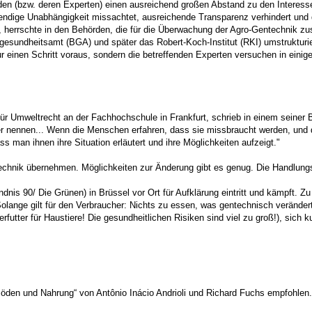
en (bzw. deren Experten) einen ausreichend großen Abstand zu den Interessen
wendige Unabhängigkeit missachtet, ausreichende Transparenz verhindert und
herrschte in den Behörden, die für die Überwachung der Agro-Gentechnik zu
gesundheitsamt (BGA) und später das Robert-Koch-Institut (RKI) umstrukturier
r einen Schritt voraus, sondern die betreffenden Experten versuchen in einige
f. für Umweltrecht an der Fachhochschule in Frankfurt, schrieb in einem sein
er nennen... Wenn die Menschen erfahren, dass sie missbraucht werden, und
s man ihnen ihre Situation erläutert und ihre Möglichkeiten aufzeigt."
echnik übernehmen. Möglichkeiten zur Änderung gibt es genug. Die Handlung
nis 90/ Die Grünen) in Brüssel vor Ort für Aufklärung eintritt und kämpft. Z
lange gilt für den Verbraucher: Nichts zu essen, was gentechnisch veränderte
erfutter für Haustiere! Die gesundheitlichen Risiken sind viel zu groß!), sich
öden und Nahrung“ von Antônio Inácio Andrioli und Richard Fuchs empfohlen.