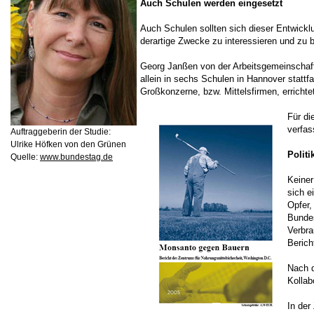
Auch Schulen werden eingesetzt
Auch Schulen sollten sich dieser Entwick
derartige Zwecke zu interessieren und zu b
Georg Janßen von der Arbeitsgemeinschaft 
allein in sechs Schulen in Hannover stattf
Großkonzerne, bzw. Mittelsfirmen, erricht
Für di
verfas
Auftraggeberin der Studie:
Ulrike Höfken von den Grünen
Politi
Quelle:
www.bundestag.de
Keiner
sich e
Opfer,
Bundes
Verbra
Berich
Nach d
Kollab
In der