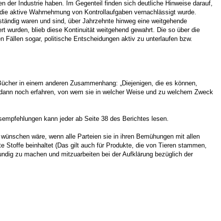
 der Industrie haben. Im Gegenteil finden sich deutliche Hinweise darauf,
 die aktive Wahrnehmung von Kontrollaufgaben vernachlässigt wurde.
ständig waren und sind, über Jahrzehnte hinweg eine weitgehende
t wurden, blieb diese Kontinuität weitgehend gewahrt. Die so über die
n Fällen sogar, politische Entscheidungen aktiv zu unterlaufen bzw.
er Bücher in einem anderen Zusammenhang: „Diejenigen, die es können,
 dann noch erfahren, von wem sie in welcher Weise und zu welchem Zweck
sempfehlungen kann jeder ab Seite 38 des Berichtes lesen.
u wünschen wäre, wenn alle Parteien sie in ihren Bemühungen mit allen
 Stoffe beinhaltet (Das gilt auch für Produkte, die von Tieren stammen,
 kundig zu machen und mitzuarbeiten bei der Aufklärung bezüglich der