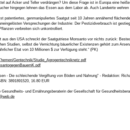
ttel auf Acker und Teller verdrängen? Um diese Frage ist in Europa eine heiße
aucher hingegen lehnen das Essen aus dem Labor ab. Auch Landwirte wehren s
st patentiertes, genmanipuliertes Saatgut seit 10 Jahren annähernd flächende
neingelösten Versprechungen der Industrie: Der Pestizidverbrauch ist gestieg
lanzen verbreiten sich unkontrolliert.
ht aus den USA schreckt der Saatgutriese Monsanto vor nichts zurück: Best
hen Studien, selbst die Vernichtung bäuerlicher Existenzen gehört zum Arsena
hrlicher Etat von 10 Millionen $ zur Verfügung steht.“ (PK)
Themen/Gentechnik/Studie_Agrogentechniknetz.pdf
nsantogegenBauernK.pdf
n - Die schleichende Vergiftung von Böden und Nahrung" - Redaktion: Richar
| ISBN: 3891891520, 16.80 EUR
e Gesundheits- und Ernährungsberaterin der Gesellschaft für Gesundheitsbera
g@web.de