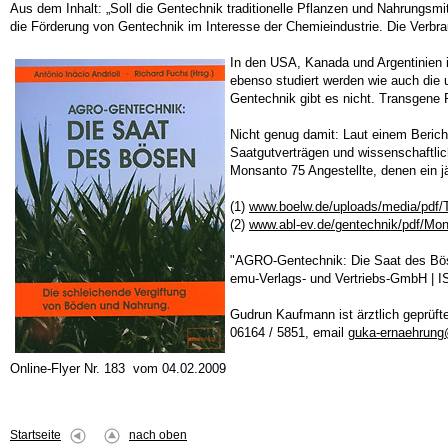
Aus dem Inhalt: „Soll die Gentechnik traditionelle Pflanzen und Nahrungsmi
die Förderung von Gentechnik im Interesse der Chemieindustrie. Die Verbr
In den USA, Kanada und Argentinien i
ebenso studiert werden wie auch die u
Gentechnik gibt es nicht. Transgene Pf
Nicht genug damit: Laut einem Beric
Saatgutverträgen und wissenschaftlic
Monsanto 75 Angestellte, denen ein jä
(1)
www.boelw.de/uploads/media/pdf/
(2)
www.abl-ev.de/gentechnik/pdf/Mo
"AGRO-Gentechnik: Die Saat des Böse
emu-Verlags- und Vertriebs-GmbH 
Gudrun Kaufmann ist ärztlich geprüft
06164 / 5851, email
guka-ernaehrun
Online-Flyer Nr. 183 vom 04.02.2009
Startseite
nach oben