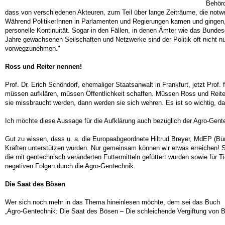
Behörd
dass von verschiedenen Akteuren, zum Teil über lange Zeiträume, die not
Während PolitikerInnen in Parlamenten und Regierungen kamen und gingen, 
personelle Kontinuität. Sogar in den Fällen, in denen Ämter wie das Bundes
Jahre gewachsenen Seilschaften und Netzwerke sind der Politik oft nicht nu
vorwegzunehmen."
Ross und Reiter nennen!
Prof. Dr. Erich Schöndorf, ehemaliger Staatsanwalt in Frankfurt, jetzt Pro
müssen aufklären, müssen Öffentlichkeit schaffen. Müssen Ross und Reit
sie missbraucht werden, dann werden sie sich wehren. Es ist so wichtig, das
Ich möchte diese Aussage für die Aufklärung auch bezüglich der Agro-Gent
Gut zu wissen, dass u. a. die Europaabgeordnete Hiltrud Breyer, MdEP (Bünd
Kräften unterstützen würden. Nur gemeinsam können wir etwas erreichen! So
die mit gentechnisch veränderten Futtermitteln gefüttert wurden sowie für Ti
negativen Folgen durch die Agro-Gentechnik.
Die Saat des Bösen
Wer sich noch mehr in das Thema hineinlesen möchte, dem sei das Buch
„Agro-Gentechnik: Die Saat des Bösen – Die schleichende Vergiftung von B