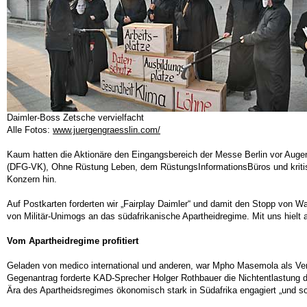
Daimler-Boss Zetsche vervielfacht
Alle Fotos:
www.juergengraesslin.com/
Kaum hatten die Aktionäre den Eingangsbereich der Messe Berlin vor Augen,
(DFG-VK), Ohne Rüstung Leben, dem RüstungsInformationsBüros und kritis
Konzern hin.
Auf Postkarten forderten wir „Fairplay Daimler“ und damit den Stopp von W
von Militär-Unimogs an das südafrikanische Apartheidregime. Mit uns hiel
Vom Apartheidregime profitiert
Geladen von medico international und anderen, war Mpho Masemola als Ver
Gegenantrag forderte KAD-Sprecher Holger Rothbauer die Nichtentlastung d
Ära des Apartheidsregimes ökonomisch stark in Südafrika engagiert „und so