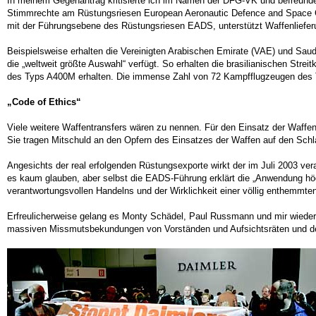
In meinem Gegenantrag kritisierte ich im Namen der DFG-VK und befreunde
Stimmrechte am Rüstungsriesen European Aeronautic Defence and Space Co
mit der Führungsebene des Rüstungsriesen EADS, unterstützt Waffenliefer
Beispielsweise erhalten die Vereinigten Arabischen Emirate (VAE) und Sau
die „weltweit größte Auswahl“ verfügt. So erhalten die brasilianischen Str
des Typs A400M erhalten. Die immense Zahl von 72 Kampfflugzeugen des Ty
„Code of Ethics“
Viele weitere Waffentransfers wären zu nennen. Für den Einsatz der Waffen
Sie tragen Mitschuld an den Opfern des Einsatzes der Waffen auf den Schlac
Angesichts der real erfolgenden Rüstungsexporte wirkt der im Juli 2003 ver
es kaum glauben, aber selbst die EADS-Führung erklärt die „Anwendung hö
verantwortungsvollen Handelns und der Wirklichkeit einer völlig enthemmten
Erfreulicherweise gelang es Monty Schädel, Paul Russmann und mir wiederh
massiven Missmutsbekundungen von Vorständen und Aufsichtsräten und de