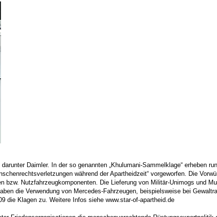
 darunter Daimler. In der so genannten „Khulumani-Sammelklage“ erheben rund
chenrechtsverletzungen während der Apartheidzeit“ vorgeworfen. Die Vorwürfe
gen bzw. Nutzfahrzeugkomponenten. Die Lieferung von Militär-Unimogs und Mu
aben die Verwendung von Mercedes-Fahrzeugen, beispielsweise bei Gewaltraz
009 die Klagen zu. Weitere Infos siehe www.star-of-apartheid.de