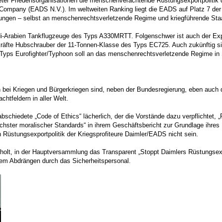
ter Friedensorganisationen die menschenverachtende Rüstungsexportpolitik 
mpany (EADS N.V.). Im weltweiten Ranking liegt die EADS auf Platz 7 der 
ungen – selbst an menschenrechtsverletzende Regime und kriegführende Sta
di-Arabien Tankflugzeuge des Typs A330MRTT. Folgenschwer ist auch der Exp
eitkräfte Hubschrauber der 11-Tonnen-Klasse des Typs EC725. Auch zukünftig si
ps Eurofighter/Typhoon soll an das menschenrechtsverletzende Regime in S
 bei Kriegen und Bürgerkriegen sind, neben der Bundesregierung, eben auch 
htfeldern in aller Welt.
abschiedete „Code of Ethics“ lächerlich, der die Vorstände dazu verpflichtet,
chster moralischer Standards“ in ihrem Geschäftsbericht zur Grundlage ihre
 Rüstungsexportpolitik der Kriegsprofiteure Daimler/EADS nicht sein.
olt, in der Hauptversammlung das Transparent „Stoppt Daimlers Rüstungsexpor
m Abdrängen durch das Sicherheitspersonal.