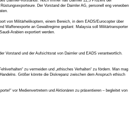
des Daimler-Vorstands. Noch immer hält Daimler 22,5 Prozent der
Rüstungsexporteure. Der Vorstand der Daimler AG, personell eng verwoben
aten.
ort von Militärhelikoptern, einem Bereich, in dem EADS/Eurocopter über
nd Waffenexporte an Gewaltregime geplant: Malaysia soll Militärtransporter
audi-Arabien exportiert werden.
der Vorstand und der Aufsichtsrat von Daimler und EADS verantwortlich.
 „Fehlverhalten“ zu vermeiden und „ethisches Verhalten“ zu fördern. Man mag
s Handelns. Größer könnte die Diskrepanz zwischen dem Anspruch ethisch
te!“ vor Medienvertretern und Aktionären zu präsentieren – begleitet von