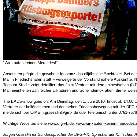
"Wir kaufen keinen Mercedes!“
Ansonsten prägte die gewohnte Ignoranz das alljährliche Spektakel. Bei 
Mai in Friedrichshafen statt – verweigerte der Vorstand nähere Auskünfte.
Tognum-Studie zeigt detailliert das Joint Venture mit dem chinesischen 
Marineeinheiten zahlreicher Diktaturen und Scheindemokratien, die teilwei
The EADS-show goes on: Am Dienstag, den 1. Juni 2010, findet ab 14.00 
Vertreter der holländischen und deutschen Friedensbewegung mit der DFG-
melde sich per E-Mail j.graesslin@gmx.de oder telefonisch unter 0761-767
Wichtige Websites siehe
www.dfg-vk.de
,
www.wir-kaufen-keinen-mercedes.
Jürgen Grässlin ist Bundessprecher der DFG-VK, Sprecher der Kritischen Ak