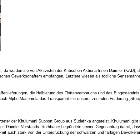
 da wurden sie von Aktivisten der Kritischen AktionärInnen Daimler (KAD), d
chen Gewerkschaftern empfangen. Letztere wiesen als tödliche Sensemänner
affenlieferungen, die Halbierung des Flottenverbrauchs und das Eingeständni
t auch Mpho Masemola das Transparent mit unserer zentralen Forderung „Stop
treter der Khulumani Support Group aus Südafrika angereist. Khulumani gib
es Daimler-Vorstands. Rothbauer begründete seinen Gegenantrag damit, dass
mit auch stark von der Unterdrückung der schwarzen und farbigen Bevölkerungs