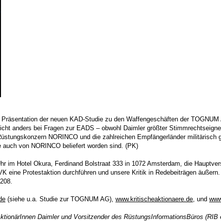
der Präsentation der neuen KAD-Studie zu den Waffengeschäften der TOGNUM 
 Nicht anders bei Fragen zur EADS – obwohl Daimler größter Stimmrechtseigne
(!) Rüstungskonzern NORINCO und die zahlreichen Empfängerländer militäris
se auch von NORINCO beliefert worden sind. (PK)
Uhr im Hotel Okura, Ferdinand Bolstraat 333 in 1072 Amsterdam, die Hauptv
VK eine Protestaktion durchführen und unsere Kritik in Redebeiträgen äuße
8208.
de
(siehe u.a. Studie zur TOGNUM AG),
www.kritischeaktionaere.de
, und
www
tionärInnen Daimler und Vorsitzender des RüstungsInformationsBüros (RIB e.V.