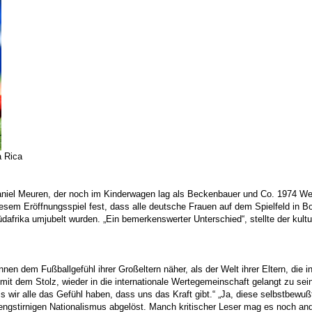
a Rica
niel Meuren, der noch im Kinderwagen lag als Beckenbauer und Co. 1974 Wel
iesem Eröffnungsspiel fest, dass alle deutsche Frauen auf dem Spielfeld i
afrika umjubelt wurden. „Ein bemerkenswerter Unterschied“, stellte der kultur
nnen dem Fußballgefühl ihrer Großeltern näher, als der Welt ihrer Eltern, die
 mit dem Stolz, wieder in die internationale Wertegemeinschaft gelangt zu se
wir alle das Gefühl haben, dass uns das Kraft gibt.“ „Ja, diese selbstbewuß
gstirnigen Nationalismus abgelöst. Manch kritischer Leser mag es noch ande