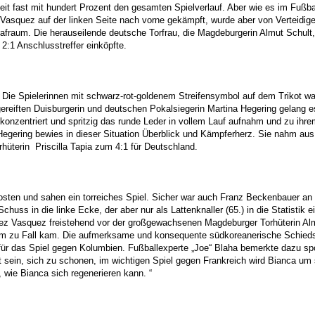
eit fast mit hundert Prozent den gesamten Spielverlauf. Aber wie es im Fußbal
Vasquez auf der linken Seite nach vorne gekämpft, wurde aber von Verteidige
rafraum. Die herauseilende deutsche Torfrau, die Magdeburgerin Almut Schult,
:1 Anschlusstreffer einköpfte.
Die Spielerinnen mit schwarz-rot-goldenem Streifensymbol auf dem Trikot war
iften Duisburgerin und deutschen Pokalsiegerin Martina Hegering gelang es
hr konzentriert und spritzig das runde Leder in vollem Lauf aufnahm und zu ih
Hegering bewies in dieser Situation Überblick und Kämpferherz. Sie nahm aus
hüterin Priscilla Tapia zum 4:1 für Deutschland.
ten und sahen ein torreiches Spiel. Sicher war auch Franz Beckenbauer an ei
huss in die linke Ecke, der aber nur als Lattenknaller (65.) in die Statisti
iguez Vasquez freistehend vor der großgewachsenen Magdeburger Torhüterin A
um zu Fall kam. Die aufmerksame und konsequente südkoreanerische Schiedsr
 für das Spiel gegen Kolumbien. Fußballexperte „Joe“ Blaha bemerkte dazu spo
 sein, sich zu schonen, im wichtigen Spiel gegen Frankreich wird Bianca um s
 wie Bianca sich regenerieren kann. “