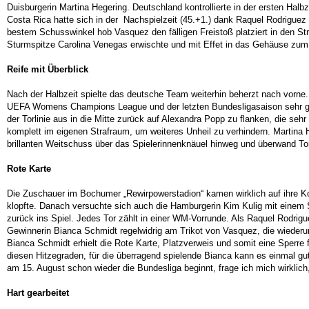
Duisburgerin Martina Hegering. Deutschland kontrollierte in der ersten Halbz
Costa Rica hatte sich in der Nachspielzeit (45.+1.) dank Raquel Rodriguez 
bestem Schusswinkel hob Vasquez den fälligen Freistoß platziert in den St
Sturmspitze Carolina Venegas erwischte und mit Effet in das Gehäuse zum 2
Reife mit Überblick
Nach der Halbzeit spielte das deutsche Team weiterhin beherzt nach vorne. 
UEFA Womens Champions League und der letzten Bundesligasaison sehr gere
der Torlinie aus in die Mitte zurück auf Alexandra Popp zu flanken, die se
komplett im eigenen Strafraum, um weiteres Unheil zu verhindern. Martina 
brillanten Weitschuss über das Spielerinnenknäuel hinweg und überwand Tor
Rote Karte
Die Zuschauer im Bochumer „Rewirpowerstadion“ kamen wirklich auf ihre Kos
klopfte. Danach versuchte sich auch die Hamburgerin Kim Kulig mit einem Sc
zurück ins Spiel. Jedes Tor zählt in einer WM-Vorrunde. Als Raquel Rodr
Gewinnerin Bianca Schmidt regelwidrig am Trikot von Vasquez, die wieder
Bianca Schmidt erhielt die Rote Karte, Platzverweis und somit eine Sperre
diesen Hitzegraden, für die überragend spielende Bianca kann es einmal gut
am 15. August schon wieder die Bundesliga beginnt, frage ich mich wirklich,
Hart gearbeitet