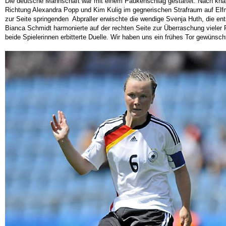
Die deutsche Mannschaft war mit einem Paukenschlag gestartet. Nach knap
Richtung Alexandra Popp und Kim Kulig im gegnerischen Strafraum auf Elfmet
zur Seite springenden Abpraller erwischte die wendige Svenja Huth, die en
Bianca Schmidt harmonierte auf der rechten Seite zur Überraschung vieler F
beide Spielerinnen erbitterte Duelle. Wir haben uns ein frühes Tor gewünsc