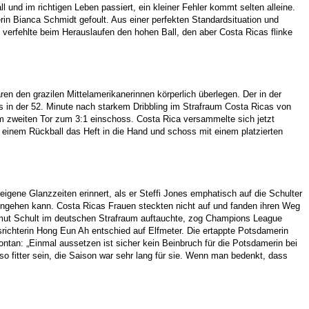
l und im richtigen Leben passiert, ein kleiner Fehler kommt selten alleine.
rin Bianca Schmidt gefoult. Aus einer perfekten Standardsituation und
 verfehlte beim Herauslaufen den hohen Ball, den aber Costa Ricas flinke
en den grazilen Mittelamerikanerinnen körperlich überlegen. Der in der
 in der 52. Minute nach starkem Dribbling im Strafraum Costa Ricas von
rem zweiten Tor zum 3:1 einschoss. Costa Rica versammelte sich jetzt
 einem Rückball das Heft in die Hand und schoss mit einem platzierten
gene Glanzzeiten erinnert, als er Steffi Jones emphatisch auf die Schulter
k eingehen kann. Costa Ricas Frauen steckten nicht auf und fanden ihren Weg
lmut Schult im deutschen Strafraum auftauchte, zog Champions League
ichterin Hong Eun Ah entschied auf Elfmeter. Die ertappte Potsdamerin
ntan: „Einmal aussetzen ist sicher kein Beinbruch für die Potsdamerin bei
o fitter sein, die Saison war sehr lang für sie. Wenn man bedenkt, dass