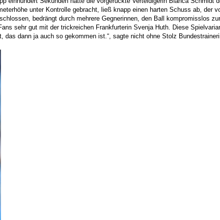
p einhundert Sekunden hatte die vorgerückte Verteidigerin Bianca Schmidt d
erhöhe unter Kontrolle gebracht, ließ knapp einen harten Schuss ab, der von
tschlossen, bedrängt durch mehrere Gegnerinnen, den Ball kompromisslos zur 
ans sehr gut mit der trickreichen Frankfurterin Svenja Huth. Diese Spielvaria
ht, das dann ja auch so gekommen ist.“, sagte nicht ohne Stolz Bundestrainer