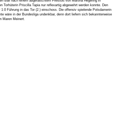
en Ball nach einem abgefälschtem Freistoß von Martina Hegering in
 Torhüterin Priscilla Tapia nur reflexartig abgewehrt werden konnte. Den
1:0 Führung in das Tor (2.) einschoss. Die offensiv spielende Potsdamerin
nte wäre in der Bundesliga undenkbar, denn dort liefern sich bekannterweise
in Maren Meinert.