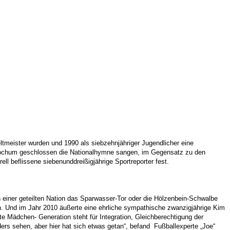
tmeister wurden und 1990 als siebzehnjähriger Jugendlicher eine
n Bochum geschlossen die Nationalhymne sangen, im Gegensatz zu den
ell beflissene siebenunddreißigjährige Sportreporter fest.
 in einer geteilten Nation das Sparwasser-Tor oder die Hölzenbein-Schwalbe
in. Und im Jahr 2010 äußerte eine ehrliche sympathische zwanzigjährige Kim
te Mädchen- Generation steht für Integration, Gleichberechtigung der
rs sehen, aber hier hat sich etwas getan“, befand Fußballexperte „Joe“