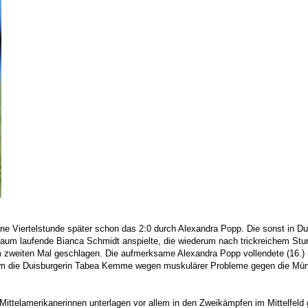
eine Viertelstunde später schon das 2:0 durch Alexandra Popp. Die sonst in Dui
 Raum laufende Bianca Schmidt anspielte, die wiederum nach trickreichem St
m zweiten Mal geschlagen. Die aufmerksame Alexandra Popp vollendete (16.) 
hdem die Duisburgerin Tabea Kemme wegen muskulärer Probleme gegen die Mün
ffer
ittelamerikanerinnen unterlagen vor allem in den Zweikämpfen im Mittelfeld