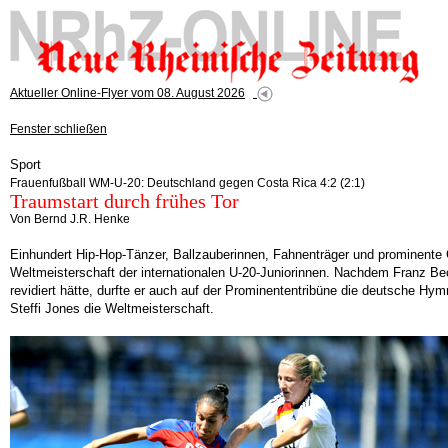
Aktueller Online-Flyer vom 08. August 2026
Fenster schließen
Sport
Frauenfußball WM-U-20: Deutschland gegen Costa Rica 4:2 (2:1)
Traumstart durch frühes Tor
Von Bernd J.R. Henke
Einhundert Hip-Hop-Tänzer, Ballzauberinnen, Fahnenträger und prominente 
Weltmeisterschaft der internationalen U-20-Juniorinnen. Nachdem Franz Bec
revidiert hätte, durfte er auch auf der Prominententribüne die deutsche H
Steffi Jones die Weltmeisterschaft.