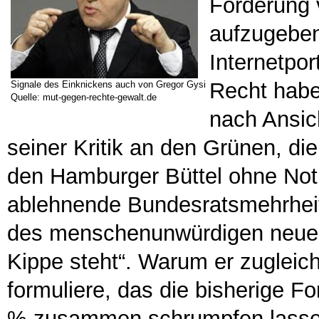
Forderung 
aufzugeben
Internetpor
Recht habe
Signale des Einknickens auch von Gregor Gysi
Quelle: mut-gegen-rechte-gewalt.de
nach Ansich
seiner Kritik an den Grünen, di
den Hamburger Büttel ohne Not 
ablehnende Bundesratsmehrheit
des menschenunwürdigen neuen
Kippe steht“. Warum er zuglei
formuliere, das die bisherige Fo
% zusammen schrumpfen lasse, 