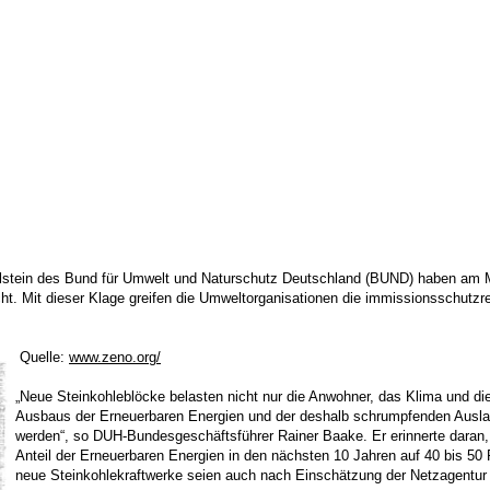
lstein des Bund für Umwelt und Naturschutz Deutschland (BUND) haben am 
ht. Mit dieser Klage greifen die Umweltorganisationen die immissionsschutzr
Quelle:
www.zeno.org/
„Neue Steinkohleblöcke belasten nicht nur die Anwohner, das Klima und di
Ausbaus der Erneuerbaren Energien und der deshalb schrumpfenden Auslast
werden“, so DUH-Bundesgeschäftsführer Rainer Baake. Er erinnerte daran,
Anteil der Erneuerbaren Energien in den nächsten 10 Jahren auf 40 bis 50 Pr
neue Steinkohlekraftwerke seien auch nach Einschätzung der Netzagentur h