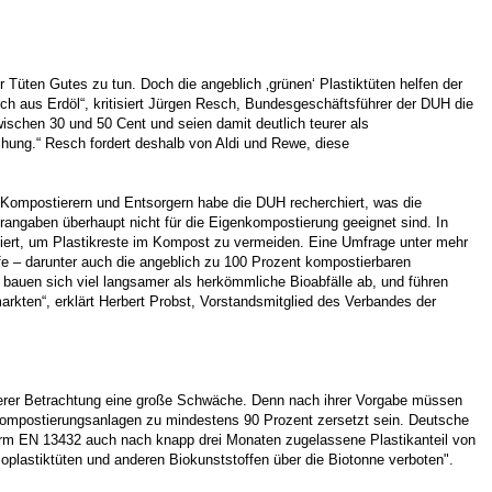
Tüten Gutes zu tun. Doch die angeblich ‚grünen‘ Plastiktüten helfen der
ch aus Erdöl“, kritisiert Jürgen Resch, Bundesgeschäftsführer der DUH die
schen 30 und 50 Cent und seien damit deutlich teurer als
chung.“ Resch fordert deshalb von Aldi und Rewe, diese
 Kompostierern und Entsorgern habe die DUH recherchiert, was die
lerangaben überhaupt nicht für die Eigenkompostierung geeignet sind. In
tiert, um Plastikreste im Kompost zu vermeiden. Eine Umfrage unter mehr
 – darunter auch die angeblich zu 100 Prozent kompostierbaren
 bauen sich viel langsamer als herkömmliche Bioabfälle ab, und führen
rkten“, erklärt Herbert Probst, Vorstandsmitglied des Verbandes der
auerer Betrachtung eine große Schwäche. Denn nach ihrer Vorgabe müssen
n Kompostierungsanlagen zu mindestens 90 Prozent zersetzt sein. Deutsche
Norm EN 13432 auch nach knapp drei Monaten zugelassene Plastikanteil von
lastiktüten und anderen Biokunststoffen über die Biotonne verboten".