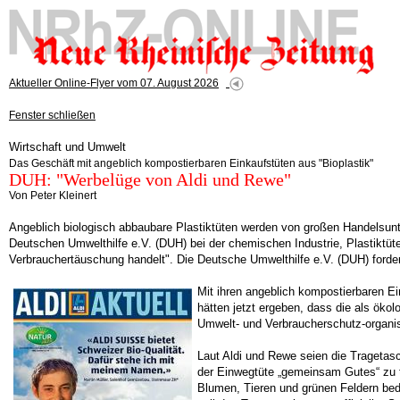
Aktueller Online-Flyer vom 07. August 2026
Fenster schließen
Wirtschaft und Umwelt
Das Geschäft mit angeblich kompostierbaren Einkaufstüten aus "Bioplastik"
DUH: "Werbelüge von Aldi und Rewe"
Von Peter Kleinert
Angeblich biologisch abbaubare Plastiktüten werden von großen Handelsunt
Deutschen Umwelthilfe e.V. (DUH) bei der chemischen Industrie, Plastiktü
Verbrauchertäuschung handelt". Die Deutsche Umwelthilfe e.V. (DUH) forder
Mit ihren angeblich kompostierbaren 
hätten jetzt ergeben, dass die als öko
Umwelt- und Verbraucherschutz-organis
Laut Aldi und Rewe seien die Tragetas
der Einwegtüte „gemeinsam Gutes“ zu t
Blumen, Tieren und grünen Feldern bedr