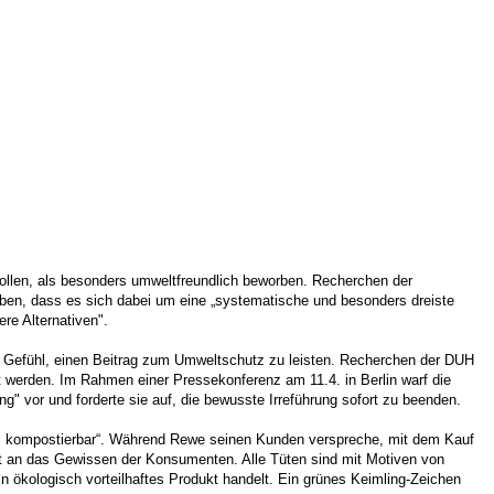
ollen, als besonders umweltfreundlich beworben. Recherchen der
aben, dass es sich dabei um eine „systematische und besonders dreiste
re Alternativen".
s Gefühl, einen Beitrag zum Umweltschutz zu leisten. Recherchen der DUH
t werden. Im Rahmen einer Pressekonferenz am 11.4. in Berlin warf die
 vor und forderte sie auf, die bewusste Irreführung sofort zu beenden.
00% kompostierbar“. Während Rewe seinen Kunden verspreche, mit dem Kauf
kt an das Gewissen der Konsumenten. Alle Tüten sind mit Motiven von
 ökologisch vorteilhaftes Produkt handelt. Ein grünes Keimling-Zeichen