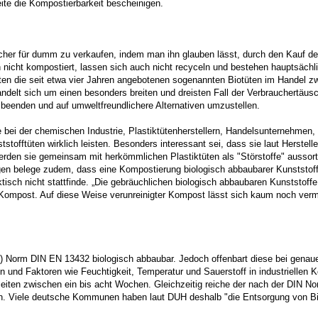
eite die Kompostierbarkeit bescheinigen.
her für dumm zu verkaufen, indem man ihn glauben lässt, durch den Kauf der 
 nicht kompostiert, lassen sich auch nicht recyceln und bestehen hauptsächli
 die seit etwa vier Jahren angebotenen sogenannten Biotüten im Handel zwi
ndelt sich um einen besonders breiten und dreisten Fall der Verbrauchertäus
beenden und auf umweltfreundlichere Alternativen umzustellen.
ei der chemischen Industrie, Plastiktütenherstellern, Handelsunternehmen,
tstofftüten wirklich leisten. Besonders interessant sei, dass sie laut Herstel
erden sie gemeinsam mit herkömmlichen Plastiktüten als "Störstoffe" aussor
n belege zudem, dass eine Kompostierung biologisch abbaubarer Kunststoffe
isch nicht stattfinde. „Die gebräuchlichen biologisch abbaubaren Kunststoffe
 Kompost. Auf diese Weise verunreinigter Kompost lässt sich kaum noch verma
hen) Norm DIN EN 13432 biologisch abbaubar. Jedoch offenbart diese bei gen
n und Faktoren wie Feuchtigkeit, Temperatur und Sauerstoff in industrielle
lzeiten zwischen ein bis acht Wochen. Gleichzeitig reiche der nach der DIN 
. Viele deutsche Kommunen haben laut DUH deshalb "die Entsorgung von Biop