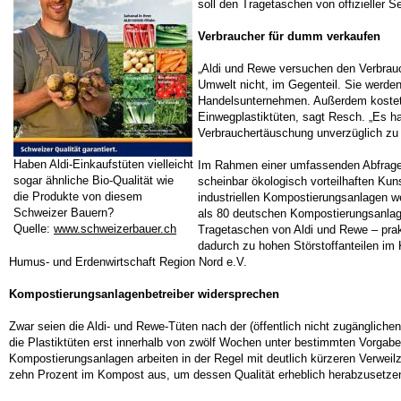
soll den Tragetaschen von offizieller S
Verbraucher für dumm verkaufen
„Aldi und Rewe versuchen den Verbrauc
Umwelt nicht, im Gegenteil. Sie werden
Handelsunternehmen. Außerdem kosteten
Einwegplastiktüten, sagt Resch. „Es ha
Verbrauchertäuschung unverzüglich zu 
Haben Aldi-Einkaufstüten vielleicht
Im Rahmen einer umfassenden Abfrage b
sogar ähnliche Bio-Qualität wie
scheinbar ökologisch vorteilhaften Kuns
die Produkte von diesem
industriellen Kompostierungsanlagen w
Schweizer Bauern?
als 80 deutschen Kompostierungsanlage
Quelle:
www.schweizerbauer.ch
Tragetaschen von Aldi und Rewe – prakt
dadurch zu hohen Störstoffanteilen im
Humus- und Erdenwirtschaft Region Nord e.V.
Kompostierungsanlagenbetreiber widersprechen
Zwar seien die Aldi- und Rewe-Tüten nach der (öffentlich nicht zugänglic
die Plastiktüten erst innerhalb von zwölf Wochen unter bestimmten Vorgabe
Kompostierungsanlagen arbeiten in der Regel mit deutlich kürzeren Verwei
zehn Prozent im Kompost aus, um dessen Qualität erheblich herabzusetzen