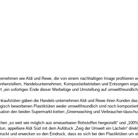
ernehmen wie Aldi und Rewe, die von einem nachhaltigen Image profitieren w
tenherstellern, Handelsunternehmen, Kompostierbetrieben und Entsorgern erg
t „ein sofortiges Ende dieser Werbelüge und Umstellung auf umweltfreundliche
Einkaufstüten gäben die Handels-unternehmen Aldi und Rewe ihren Kunden da
logisch beworbenen Plastiktüten weder umweltfreundlich sind noch kompostier
ation den beiden Supermarkt-ketten „Greenwashing und Verbraucher-täuschung"
chen „so weit wie möglich aus erneuerbaren Rohstoffen hergestellt“ und „1
un, appelliere Aldi Süd mit dem Aufdruck „Zeig der Umwelt ein Lächeln“ dire
uckt und erwecken so den Eindruck, dass es sich bei den Plastiktüten um ein