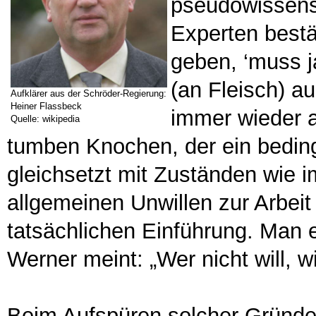
pseudowissens
Experten bestä
geben, ‘muss j
(an Fleisch) a
Aufklärer aus der Schröder-Regierung:
Heiner Flassbeck
immer wieder 
Quelle: wikipedia
tumben Knochen, der ein bedi
gleichsetzt mit Zuständen wie i
allgemeinen Unwillen zur Arbeit 
tatsächlichen Einführung. Man 
Werner meint: „Wer nicht will, w
Beim Aufspüren solcher Gründe