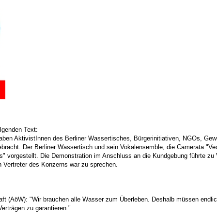
lgenden Text:
n AktivistInnen des Berliner Wassertisches, Bürgerinitiativen, NGOs, Gewer
acht. Der Berliner Wassertisch und sein Vokalensemble, die Camerata "Veolia
s" vorgestellt. Die Demonstration im Anschluss an die Kundgebung führte zu
in Vertreter des Konzerns war zu sprechen.
chaft (AöW): "Wir brauchen alle Wasser zum Überleben. Deshalb müssen endlic
erträgen zu garantieren."