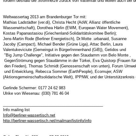
fordern deshalb die Stromnetze zurück von Vattenfall und wollen auch bei
Weltwassertag 2013 am Brandenburger Tor mit:
Mathias Ladstädter (ver.di), Christa Hecht (AöW, Allianz öffentliche
Wasserwirtschaft), Dorothea Härlin (EWM, European Water Movement),
Kostas Papanastasiou (Griechenland-Solidaritätskomitee Berlin);
Jens-Martin Rode (Berliner Energietisch), Dr.Motte .urbanaid, Susanne
Jacoby (Campact), Michael Bender (Grüne Liga), Attac Berlin, Laura
Valentukeviciute (Gemeingut in BürgerInnnenhand (GiB)), Getidos und
"Big Jump Challenge", Initiative gegen den Staudamm von Belo Monte ,
GegenStrömung gegen Staudämme in der Türkei, Eva Quistorp (Frauen für
den Frieden), Thomas Schmidt (Genossenschaft von unten), Forum Umwel
und Entwicklung, Rebecca Sommer (EarthPeople), Ecomujer, ASW
(Aktionsgemeinschaftsolidarische Welt), IPPNW, und der Unterstützerkreis
Gerlinde Schermer: 0177 24 62 983
Ulrike von Wiesenau: (030) 781 46 04
_______________________________________________
Info mailing list
Info@berliner-wassertisch.net
http://berliner-wassertisch.net/mailman/listinfo/info