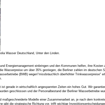
Veolia Wasser Deutschland, Unter den Linden.
- und Energiemanagement einbringen und den Kommunen helfen, ihre Kosten z
PP) die Wasserpreise um über 35% gestiegen, die Berliner zahlen im deutschen
serbetriebe (BWB) wegen"missbräuchlich überhöhter Trinkwasserpreise" erlas
n.
it ist gerade in wirtschaftlich angespannten Zeiten ein hohes Gut. Wir garanti
wurden geschlossen und der Personalbestand der Berliner Wasserbetriebe wur
nd maßgeschneiderte Modelle einer Zusammenarbeit an, je nach dem konkreten
ne gibt die strategische Richtung vor, trifft wichtige Investitionsentscheidung