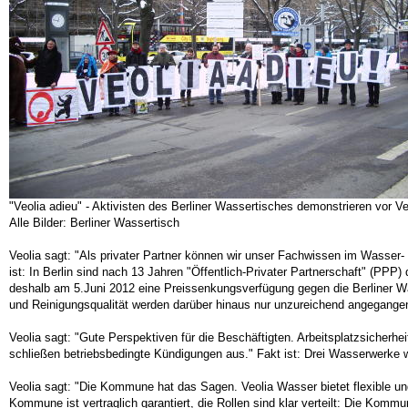
"Veolia adieu" - Aktivisten des Berliner Wassertisches demonstrieren vor 
Alle Bilder: Berliner Wassertisch
Veolia sagt: "Als privater Partner können wir unser Fachwissen im Wasser
ist: In Berlin sind nach 13 Jahren "Öffentlich-Privater Partnerschaft" (P
deshalb am 5.Juni 2012 eine Preissenkungsverfügung gegen die Berliner Was
und Reinigungsqualität werden darüber hinaus nur unzureichend angegange
Veolia sagt: "Gute Perspektiven für die Beschäftigten. Arbeitsplatzsicherhe
schließen betriebsbedingte Kündigungen aus." Fakt ist: Drei Wasserwerke 
Veolia sagt: "Die Kommune hat das Sagen. Veolia Wasser bietet flexible u
Kommune ist vertraglich garantiert, die Rollen sind klar verteilt: Die Kommu