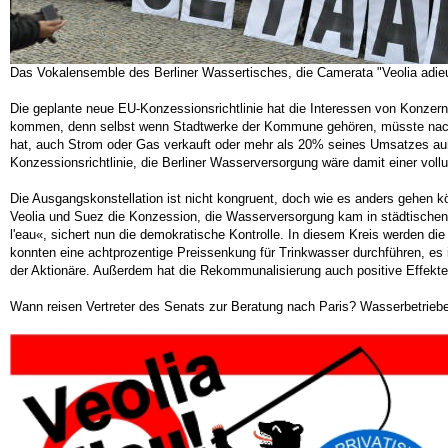
Das Vokalensemble des Berliner Wassertisches, die Camerata "Veolia adi
Die geplante neue EU-Konzessionsrichtlinie hat die Interessen von Konzer
kommen, denn selbst wenn Stadtwerke der Kommune gehören, müsste nach de
hat, auch Strom oder Gas verkauft oder mehr als 20% seines Umsatzes außer
Konzessionsrichtlinie, die Berliner Wasserversorgung wäre damit einer voll
Die Ausgangskonstellation ist nicht kongruent, doch wie es anders gehen k
Veolia und Suez die Konzession, die Wasserversorgung kam in städtischen Be
l'eau«, sichert nun die demokratische Kontrolle. In diesem Kreis werden di
konnten eine achtprozentige Preissenkung für Trinkwasser durchführen, es is
der Aktionäre. Außerdem hat die Rekommunalisierung auch positive Effekte a
Wann reisen Vertreter des Senats zur Beratung nach Paris? Wasserbetriebe i