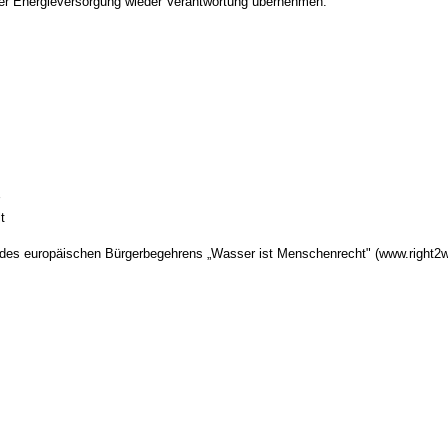
 der Energieversorgung wieder Verantwortung übernehmen."
t
 des europäischen Bürgerbegehrens „Wasser ist Menschenrecht" (www.right2w