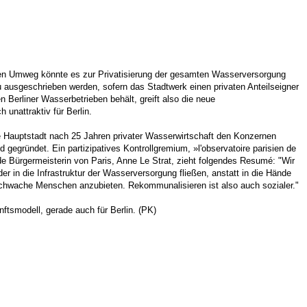
enen Umweg könnte es zur Privatisierung der gesamten Wasserversorgung
usgeschrieben werden, sofern das Stadtwerk einen privaten Anteilseigner
Berliner Wasserbetrieben behält, greift also die neue
unattraktiv für Berlin.
he Hauptstadt nach 25 Jahren privater Wasserwirtschaft den Konzernen
gegründet. Ein partizipatives Kontrollgremium, »l'observatoire parisien de
nde Bürgermeisterin von Paris, Anne Le Strat, zieht folgendes Resumé: "Wir
r in die Infrastruktur der Wasserversorgung fließen, anstatt in die Hände
al schwache Menschen anzubieten. Rekommunalisieren ist also auch sozialer."
ftsmodell, gerade auch für Berlin. (PK)