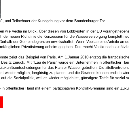
eu", und Teilnehmer der Kundgebung vor dem Brandenburger Tor
nen wie Veolia im Blick. Über diesen von Lobbyisten in der EU vorangetrieb
r neuen Richtlinie die Konzession für die Wasserversorgung komplett neu a
halb der Gemeindegrenzen erwirtschaftet. Wenn Veolia seine Anteile an den 
umfänglichen Privatisierung anheim gegeben. Das macht Veolia noch zusätzlich 
önnte zeigt das Beispiel von Paris. Am 1.Januar 2010 entzog die französisc
sitz zurück. Mit "Eau de Paris" wurde ein Unternehmen in öffentlicher Hand 
e Zukunftsentscheidungen für das Pariser Wasser getroffen. Die Stellvertrete
t wieder möglich, langfristig zu planen, und die Gewinne können endlich wiede
uf die Sozialpolitik, weil es wieder möglich ist, günstigere Tarife für sozi
n öffentlicher Hand mit einem partizipativen Kontroll-Gremium sind ein Zukun