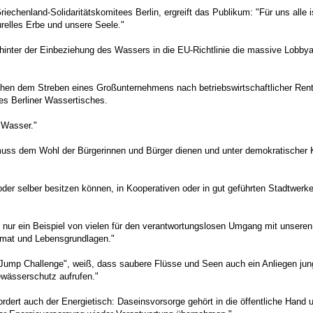
henland-Solidaritätskomitees Berlin, ergreift das Publikum: "Für uns alle ist
urelles Erbe und unsere Seele."
inter der Einbeziehung des Wassers in die EU-Richtlinie die massive Lobbya
ischen dem Streben eines Großunternehmens nach betriebswirtschaftlicher Ren
s Berliner Wassertisches.
m Wasser."
muss dem Wohl der Bürgerinnen und Bürger dienen und unter demokratischer Ko
 oder selber besitzen können, in Kooperativen oder in gut geführten Stadtwer
ur ein Beispiel von vielen für den verantwortungslosen Umgang mit unseren
eimat und Lebensgrundlagen."
Jump Challenge", weiß, dass saubere Flüsse und Seen auch ein Anliegen jung
wässerschutz aufrufen."
dert auch der Energietisch: Daseinsvorsorge gehört in die öffentliche Hand u