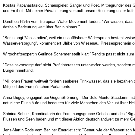
Kostas Papanastasiou, Schauspieler, Sänger und Poet, Mitbegründer des Griec
und Freiheit. Mit seiner Privatisierung verkauft unsere Regierung unser kult
Dorothea Härlin vom European Water Movement fordert: "Wir wissen, dass h
deshalb Bedeutung weit über Berlin hinaus."
"Berlin sagt 'Veolia adieu', weil ein unauflösbarer Widerspruch besteht zw
Wasserversorgung", kommentiert Ulrike von Wiesenau, Pressesprecherin de
Wirtschaftsexpertin Gerlinde Schermer stellt klar: "Rendite passt nicht zu
"Daseinsvorsorge darf nicht Profitinteressen unterworfen werden, sondern 
BürgerInnenhand.
"Millionen Frauen weltweit fordern sauberes Trinkwasser, das sie bezahlen
Mitglied des Europäischen Parlaments.
Anna Bugey, engagiert bei GegenStrömung: "Der Belo Monte Staudamm ist n
natürliche Flussläufe und bedeuten für viele Menschen den Verlust ihrer H
Sabrina Schulz, Koordinatorin der Forschungsgruppe Getidos und des "Big 
Flüssen und Seen baden und mit dieser Aktion deutschlandweit zu mehr Ge
Jens-Martin Rode vom Berliner Energietisch: "Genau wie der Wassertisch for