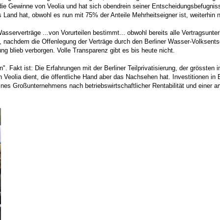
ür die Gewinne von Veolia und hat sich obendrein seiner Entscheidungsbefugnis
Land hat, obwohl es nun mit 75% der Anteile Mehrheitseigner ist, weiterhin 
asserverträge ...von Vorurteilen bestimmt... obwohl bereits alle Vertragsunter
icht, nachdem die Offenlegung der Verträge durch den Berliner Wasser-Volkse
blieb verborgen. Volle Transparenz gibt es bis heute nicht.
n". Fakt ist: Die Erfahrungen mit der Berliner Teilprivatisierung, der grössten
von Veolia dient, die öffentliche Hand aber das Nachsehen hat. Investitionen i
nes Großunternehmens nach betriebswirtschaftlicher Rentabilität und einer