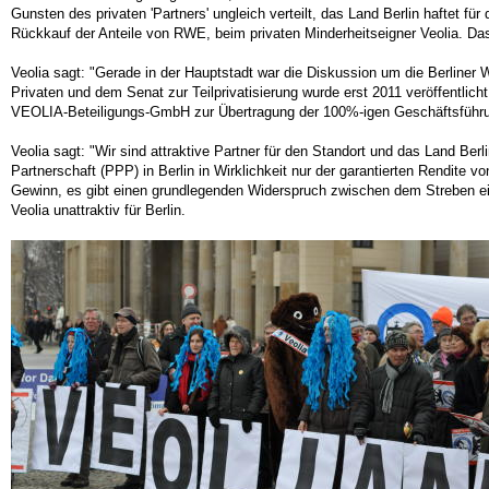
Gunsten des privaten 'Partners' ungleich verteilt, das Land Berlin haftet f
Rückkauf der Anteile von RWE, beim privaten Minderheitseigner Veolia. Das 
Veolia sagt: "Gerade in der Hauptstadt war die Diskussion um die Berliner W
Privaten und dem Senat zur Teilprivatisierung wurde erst 2011 veröffentl
VEOLIA-Beteiligungs-GmbH zur Übertragung der 100%-igen Geschäftsführung 
Veolia sagt: "Wir sind attraktive Partner für den Standort und das Land Berli
Partnerschaft (PPP) in Berlin in Wirklichkeit nur der garantierten Rendite 
Gewinn, es gibt einen grundlegenden Widerspruch zwischen dem Streben ei
Veolia unattraktiv für Berlin.