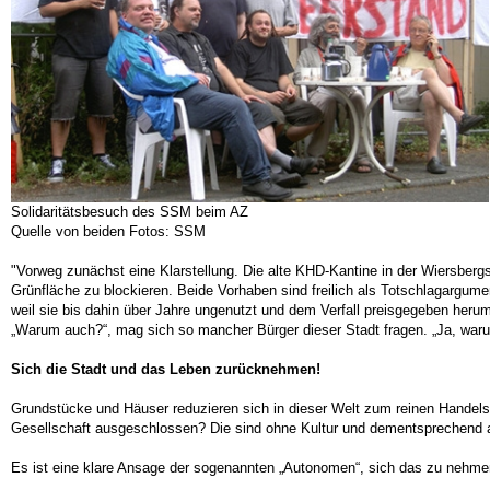
Solidaritätsbesuch des SSM beim AZ
Quelle von beiden Fotos: SSM
"Vorweg zunächst eine Klarstellung. Die alte KHD-Kantine in der Wiersberg
Grünfläche zu blockieren. Beide Vorhaben sind freilich als Totschlagargu
weil sie bis dahin über Jahre ungenutzt und dem Verfall preisgegeben heru
„Warum auch?“, mag sich so mancher Bürger dieser Stadt fragen. „Ja, waru
Sich die Stadt und das Leben zurücknehmen!
Grundstücke und Häuser reduzieren sich in dieser Welt zum reinen Handelsgu
Gesellschaft ausgeschlossen? Die sind ohne Kultur und dementsprechend a
Es ist eine klare Ansage der sogenannten „Autonomen“, sich das zu neh