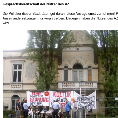
Gesprächsbereitschaft der Nutzer des AZ
Die Politiker dieser Stadt täten gut daran, diese Ansage ernst zu nehmen!
Auseinandersetzungen nur voran treiben. Dagegen haben die Nutzer des AZ i
wird.