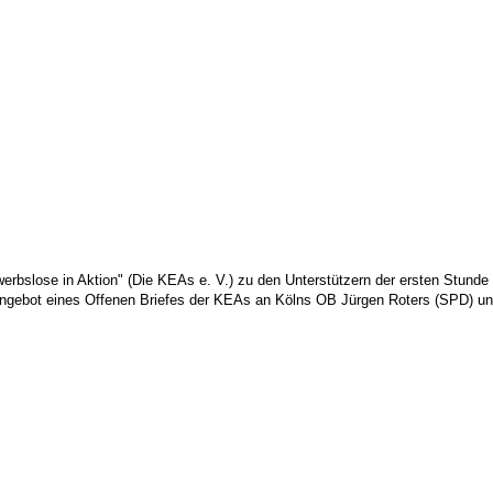
erbslose in Aktion" (Die KEAs e. V.) zu den Unterstützern der ersten Stunde 
 Angebot eines Offenen Briefes der KEAs an Kölns OB Jürgen Roters (SPD) und a