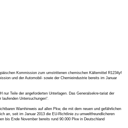
Europäischen Kommission zum umstrittenen chemischen Kältemittel R1234yf
sion und der Automobil- sowie der Chemieindustrie bereits im Januar
UH nur Teile der angeforderten Unterlagen. Das Generalsekre-tariat der
r laufenden Untersuchungen“.
ichtbaren Warnhinweis auf allen Pkw, die mit dem neuen und gefährlichen
lich an, seit im Januar 2013 die EU-Richtlinie zu umweltfreundlicheren
aren bis Ende November bereits rund 90.000 Pkw in Deutschland