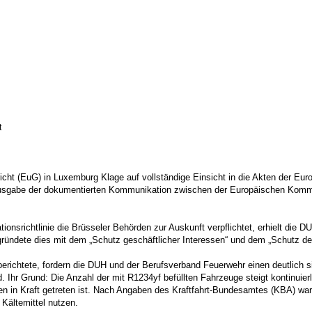
t
icht (EuG) in Luxemburg Klage auf vollständige Einsicht in die Akten der 
rausgabe der dokumentierten Kommunikation zwischen der Europäischen Kommis
onsrichtlinie die Brüsseler Behörden zur Auskunft verpflichtet, erhielt die D
ündete dies mit dem „Schutz geschäftlicher Interessen“ und dem „Schutz de
richtete, fordern die DUH und der Berufsverband Feuerwehr einen deutlich s
d. Ihr Grund: Die Anzahl der mit R1234yf befüllten Fahrzeuge steigt kontinuier
gen in Kraft getreten ist. Nach Angaben des Kraftfahrt-Bundesamtes (KBA) w
Kältemittel nutzen.