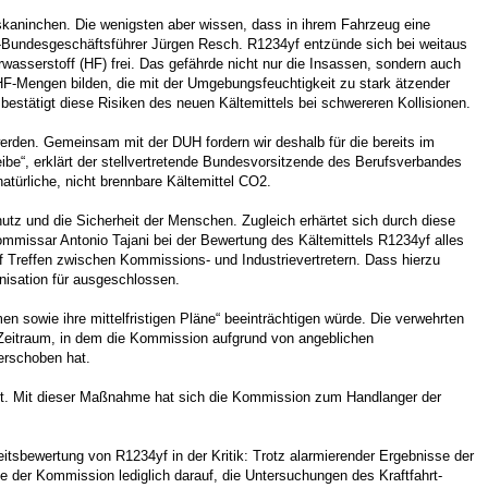
hskaninchen. Die wenigsten aber wissen, dass in ihrem Fahrzeug eine
H-Bundesgeschäftsführer Jürgen Resch. R1234yf entzünde sich bei weitaus
wasserstoff (HF) frei. Das gefährde nicht nur die Insassen, sondern auch
HF-Mengen bilden, die mit der Umgebungsfeuchtigkeit zu stark ätzender
bestätigt diese Risiken des neuen Kältemittels bei schwereren Kollisionen.
 werden. Gemeinsam mit der DUH fordern wir deshalb für die bereits im
be“, erklärt der stellvertretende Bundesvorsitzende des Berufsverbandes
türliche, nicht brennbare Kältemittel CO2.
utz und die Sicherheit der Menschen. Zugleich erhärtet sich durch diese
ommissar Antonio Tajani bei der Bewertung des Kältemittels R1234yf alles
 Treffen zwischen Kommissions- und Industrievertretern. Dass hierzu
nisation für ausgeschlossen.
 sowie ihre mittelfristigen Pläne“ beeinträchtigen würde. Die verwehrten
Zeitraum, in dem die Kommission aufgrund von angeblichen
erschoben hat.
asst. Mit dieser Maßnahme hat sich die Kommission zum Handlanger der
sbewertung von R1234yf in der Kritik: Trotz alarmierender Ergebnisse der
der Kommission lediglich darauf, die Untersuchungen des Kraftfahrt-