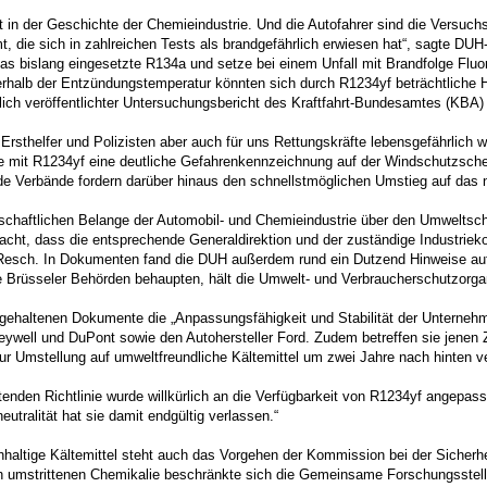
t in der Geschichte der Chemieindustrie. Und die Autofahrer sind die Versuc
 die sich in zahlreichen Tests als brandgefährlich erwiesen hat“, sagte DU
as bislang eingesetzte R134a und setze bei einem Unfall mit Brandfolge Fluor
erhalb der Entzündungstemperatur könnten sich durch R1234yf beträchtliche 
lich veröffentlichter Untersuchungsbericht des Kraftfahrt-Bundesamtes (KBA) 
 Ersthelfer und Polizisten aber auch für uns Rettungskräfte lebensgefährlich
e mit R1234yf eine deutliche Gefahrenkennzeichnung auf der Windschutzschei
de Verbände fordern darüber hinaus den schnellstmöglichen Umstieg auf das na
tschaftlichen Belange der Automobil- und Chemieindustrie über den Umweltsch
acht, dass die entsprechende Generaldirektion und der zuständige Industriek
n Resch. In Dokumenten fand die DUH außerdem rund ein Dutzend Hinweise auf
ie Brüsseler Behörden behaupten, hält die Umwelt- und Verbraucherschutzorga
gehaltenen Dokumente die „Anpassungsfähigkeit und Stabilität der Unternehmen
well und DuPont sowie den Autohersteller Ford. Zudem betreffen sie jenen 
zur Umstellung auf umweltfreundliche Kältemittel um zwei Jahre nach hinten v
ltenden Richtlinie wurde willkürlich an die Verfügbarkeit von R1234yf angep
tralität hat sie damit endgültig verlassen.“
tige Kältemittel steht auch das Vorgehen der Kommission bei der Sicherheit
 umstrittenen Chemikalie beschränkte sich die Gemeinsame Forschungsstelle 