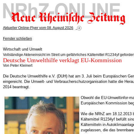
Aktueller Online-Flyer vom 08. August 2026
Fenster schließen
Wirtschaft und Umwelt
Vollständige Akteneinsicht im Streit um gefährliches Kältemittel R1234yf geforder
Deutsche Umwelthilfe verklagt EU-Kommission
Von Peter Kleinert
Die Deutsche Umwelthilfe e.V. (DUH) hat am 3. Juli beim Europäischen Ger
eingereicht. Die Umwelt- und Verbraucherschutzorganisation hatte die He
2014 beantragt.
Obwohl die EU-Umweltinfor-mati
Europäischen Kommission begr
Wie die NRhZ am 18.12.2013 be
Kältemittel R1234yf befüllt sin
Kältemitteln in Autoklimaanla
zugelassen, die das brennbare 