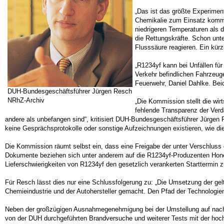
„Das ist das größte Experimen
Chemikalie zum Einsatz kommt,
niedrigeren Temperaturen als d
die Rettungskräfte. Schon unt
Flusssäure reagieren. Ein kürz
„R1234yf kann bei Unfällen für
Verkehr befindlichen Fahrzeug
Feuerwehr, Daniel Dahlke. Bei
DUH-Bundesgeschäftsführer Jürgen Resch
NRhZ-Archiv
„Die Kommission stellt die wir
fehlende Transparenz der Verd
andere als unbefangen sind“, kritisiert DUH-Bundesgeschäftsführer Jürge
keine Gesprächsprotokolle oder sonstige Aufzeichnungen existieren, wie d
Die Kommission räumt selbst ein, dass eine Freigabe der unter Verschluss 
Dokumente beziehen sich unter anderem auf die R1234yf-Produzenten Honey
Lieferschwierigkeiten von R1234yf den gesetzlich verankerten Starttermin 
Für Resch lässt dies nur eine Schlussfolgerung zu: „Die Umsetzung der ge
Chemieindustrie und der Autohersteller gemacht. Den Pfad der Technologieneu
Neben der großzügigen Ausnahmegenehmigung bei der Umstellung auf nachhal
von der DUH durchgeführten Brandversuche und weiterer Tests mit der hoch