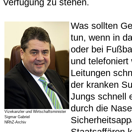
Verfügung zu stehen.
Was sollten Ge
tun, wenn in d
oder bei Fußba
und telefonier
Leitungen schnü
der kranken S
Jungs schnell 
durch die Nase 
Vizekanzler und Wirtschaftsminister
Sigmar Gabriel
Sicherheitsappa
NRhZ-Archiv
Staatsaffären 