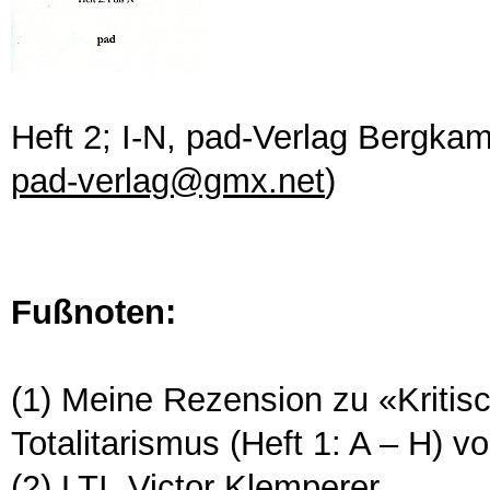
Heft 2; I-N, pad-Verlag Bergka
pad-verlag@gmx.net
)
Fußnoten:
(1) Meine Rezension zu «Kriti
Totalitarismus (Heft 1: A – H) 
(2) LTI, Victor Klemperer