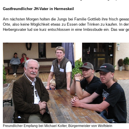
Gastfreundlicher JH-Vater in Hermeskeil
Am nächsten Morgen holten die Jungs bei Familie Gottlieb ihre frisch ge
Orte, also keine Möglichkeit etwas zu Essen oder Trinken zu kaufen. In de
Herbergsvater lud sie kurz entschlossen in eine Imbissbude ein. Das war ge
Freundlicher Empfang bei Michael Kolter, Bürgermeister von Wolfstein