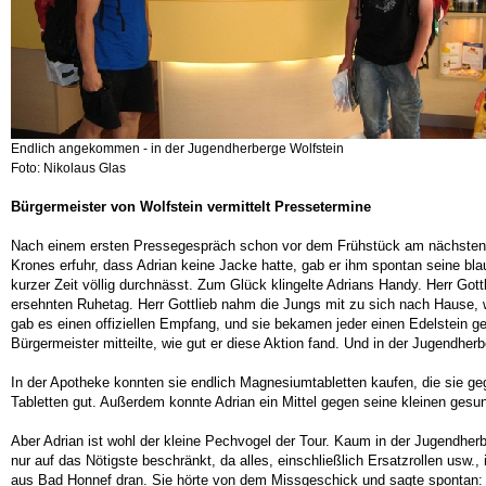
Endlich angekommen - in der Jugendherberge Wolfstein
Foto: Nikolaus Glas
Bürgermeister von Wolfstein vermittelt Pressetermine
Nach einem ersten Pressegespräch schon vor dem Frühstück am nächsten Mor
Krones erfuhr, dass Adrian keine Jacke hatte, gab er ihm spontan seine b
kurzer Zeit völlig durchnässt. Zum Glück klingelte Adrians Handy. Herr Gott
ersehnten Ruhetag. Herr Gottlieb nahm die Jungs mit zu sich nach Hause,
gab es einen offiziellen Empfang, und sie bekamen jeder einen Edelstein ges
Bürgermeister mitteilte, wie gut er diese Aktion fand. Und in der Jugendhe
In der Apotheke konnten sie endlich Magnesiumtabletten kaufen, die sie g
Tabletten gut. Außerdem konnte Adrian ein Mittel gegen seine kleinen gesu
Aber Adrian ist wohl der kleine Pechvogel der Tour. Kaum in der Jugendher
nur auf das Nötigste beschränkt, da alles, einschließlich Ersatzrollen usw., 
aus Bad Honnef dran. Sie hörte von dem Missgeschick und sagte spontan: „E