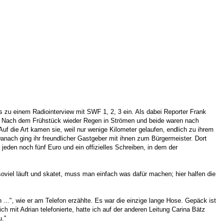
zu einem Radiointerview mit SWF 1, 2, 3 ein. Als dabei Reporter Frank
en. Nach dem Frühstück wieder Regen in Strömen und beide waren nach
Auf die Art kamen sie, weil nur wenige Kilometer gelaufen, endlich zu ihrem
ach ging ihr freundlicher Gastgeber mit ihnen zum Bürgermeister. Dort
jeden noch fünf Euro und ein offizielles Schreiben, in dem der
viel läuft und skatet, muss man einfach was dafür machen; hier halfen die
..", wie er am Telefon erzählte. Es war die einzige lange Hose. Gepäck ist
ich mit Adrian telefonierte, hatte ich auf der anderen Leitung Carina Bätz
u."