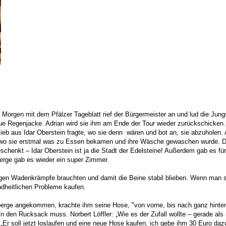
gen mit dem Pfälzer Tageblatt rief der Bürgermeister an und lud die Jungs 
laue Regenjacke. Adrian wird sie ihm am Ende der Tour wieder zurückschick
lieb aus Idar Oberstein fragte, wo sie denn wären und bot an, sie abzuholen. 
 wo sie erstmal was zu Essen bekamen und ihre Wäsche gewaschen wurde. Dan
chenkt – Idar Oberstein ist ja die Stadt der Edelsteine! Außerdem gab es für 
rberge gab es wieder ein super Zimmer.
egen Wadenkrämpfe brauchten und damit die Beine stabil blieben. Wenn man so
ndheitlichen Probleme kaufen.
berge angekommen, krachte ihm seine Hose, "von vorne, bis nach ganz hinten .
in den Rucksack muss. Norbert Löffler: „Wie es der Zufall wollte – gerade als 
r soll jetzt loslaufen und eine neue Hose kaufen, ich gebe ihm 30 Euro daz