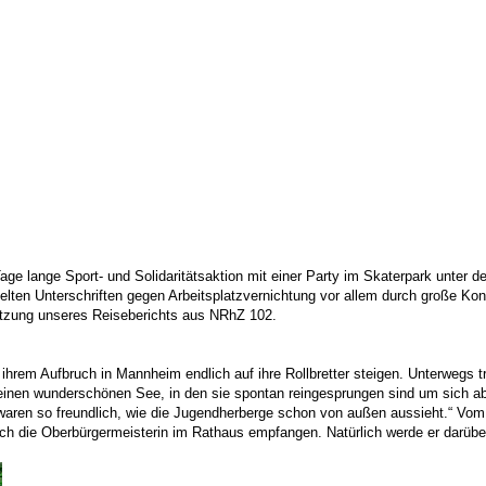
age lange Sport- und Solidaritätsaktion mit einer Party im Skaterpark unter 
elten Unterschriften gegen Arbeitsplatzvernichtung vor allem durch große K
etzung unseres Reiseberichts aus NRhZ 102.
em Aufbruch in Mannheim endlich auf ihre Rollbretter steigen. Unterwegs traf
 einen wunderschönen See, in den sie spontan reingesprungen sind um sich 
 „waren so freundlich, wie die Jugendherberge schon von außen aussieht.“ Vom 
ich die Oberbürgermeisterin im Rathaus empfangen. Natürlich werde er darübe