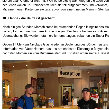
sie ein paar Kilometer weit mit. Weil es so diesig war, kriegten sie auch v
besuchen wollen. In Steinbach wurden sie toll aufgenommen und verwöhnt, 
Mit einer neuen Karte, die sie tags zuvor von einem netten Mann in Stein
10. Etappe - die Hälfte ist geschafft
Nach einigen Stunden Marschierens im strömenden Regen klingelte das Handy
hatten, kam er ihnen mit dem Auto entgegen. Die Jungs freuten sich. Adria
Überraschung. Sie wurden total herzlich empfangen, bekamen ein Super-Pe
Gegen 17 Uhr kam Nikolaus Glas wieder, in Begleitung des Bürgermeisters 
Information von Vater Norbert, dass es am nächsten Dienstag in Mayen ei
nächsten Morgen ein vom Bürgermeister und Christian organisierter Presse