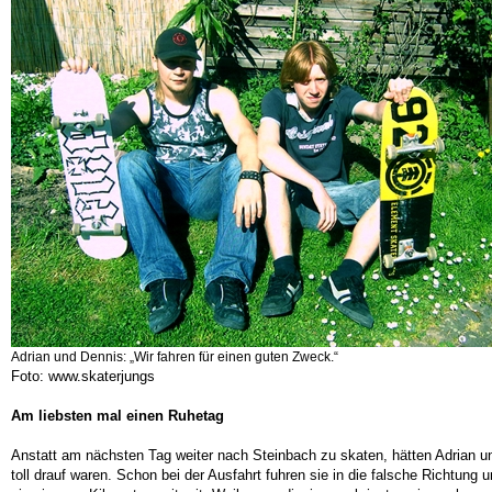
Adrian und Dennis: „Wir fahren für einen guten Zweck.“
Foto: www.skaterjungs
Am liebsten mal einen Ruhetag
Anstatt am nächsten Tag weiter nach Steinbach zu skaten, hätten Adrian un
toll drauf waren. Schon bei der Ausfahrt fuhren sie in die falsche Richtu