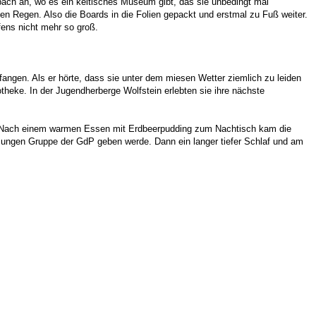
inbach an, wo es ein keltisches Museum gibt, das sie unbedingt mal
 Regen. Also die Boards in die Folien gepackt und erstmal zu Fuß weiter.
ens nicht mehr so groß.
angen. Als er hörte, dass sie unter dem miesen Wetter ziemlich zu leiden
theke. In der Jugendherberge Wolfstein erlebten sie ihre nächste
gut. Nach einem warmen Essen mit Erdbeerpudding zum Nachtisch kam die
Jungen Gruppe der GdP geben werde. Dann ein langer tiefer Schlaf und am