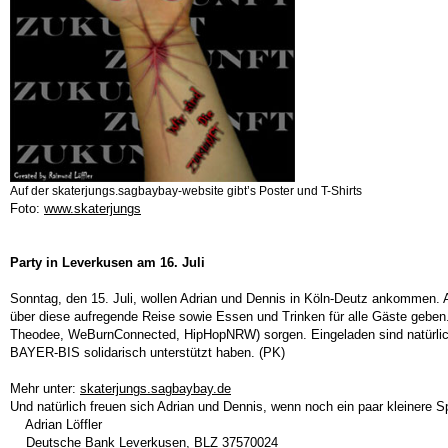
Auf der skaterjungs.sagbaybay-website gibt’s Poster und T-Shirts
Foto:
www.skaterjungs
Party in Leverkusen am 16. Juli
Sonntag, den 15. Juli, wollen Adrian und Dennis in Köln-Deutz ankommen. 
über diese aufregende Reise sowie Essen und Trinken für alle Gäste gebe
Theodee, WeBurnConnected, HipHopNRW) sorgen. Eingeladen sind natürlich 
BAYER-BIS solidarisch unterstützt haben. (PK)
Mehr unter:
skaterjungs.sagbaybay.de
Und natürlich freuen sich Adrian und Dennis, wenn noch ein paar kleinere 
Adrian Löffler
Deutsche Bank Leverkusen, BLZ 37570024