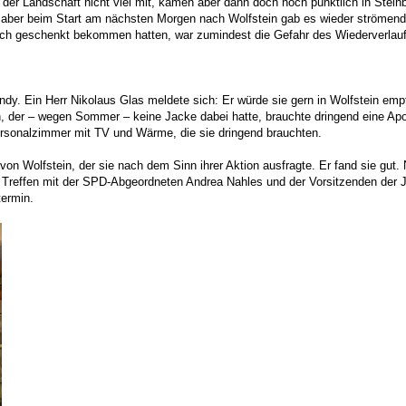
on der Landschaft nicht viel mit, kamen aber dann doch noch pünktlich in Ste
aber beim Start am nächsten Morgen nach Wolfstein gab es wieder strömenden
bach geschenkt bekommen hatten, war zumindest die Gefahr des Wiederverlauf
. Ein Herr Nikolaus Glas meldete sich: Er würde sie gern in Wolfstein empf
n, der – wegen Sommer – keine Jacke dabei hatte, brauchte dringend eine Apo
rsonalzimmer mit TV und Wärme, die sie dringend brauchten.
von Wolfstein, der sie nach dem Sinn ihrer Aktion ausfragte. Er fand sie 
n Treffen mit der SPD-Abgeordneten Andrea Nahles und der Vorsitzenden der 
termin.