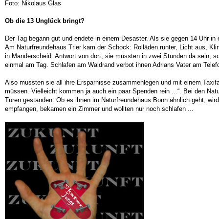
Foto: Nikolaus Glas
Ob die 13 Unglück bringt?
Der Tag begann gut und endete in einem Desaster. Als sie gegen 14 Uhr in 
Am Naturfreundehaus Trier kam der Schock: Rolläden runter, Licht aus, Klin
in Manderscheid. Antwort von dort, sie müssten in zwei Stunden da sein, so
einmal am Tag. Schlafen am Waldrand verbot ihnen Adrians Vater am Telef
Also mussten sie all ihre Ersparnisse zusammenlegen und mit einem Taxifa
müssen. Vielleicht kommen ja auch ein paar Spenden rein ...“. Bei den Nat
Türen gestanden. Ob es ihnen im Naturfreundehaus Bonn ähnlich geht, wir
empfangen, bekamen ein Zimmer und wollten nur noch schlafen ...