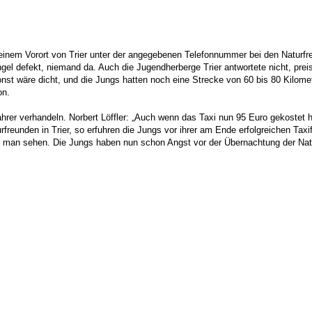
einem Vorort von Trier unter der angegebenen Telefonnummer bei den Naturfr
gel defekt, niemand da. Auch die Jugendherberge Trier antwortete nicht, prei
nst wäre dicht, und die Jungs hatten noch eine Strecke von 60 bis 80 Kilomete
on.
hrer verhandeln. Norbert Löffler: „Auch wenn das Taxi nun 95 Euro gekostet 
urfreunden in Trier, so erfuhren die Jungs vor ihrer am Ende erfolgreichen T
d man sehen. Die Jungs haben nun schon Angst vor der Übernachtung der Nat