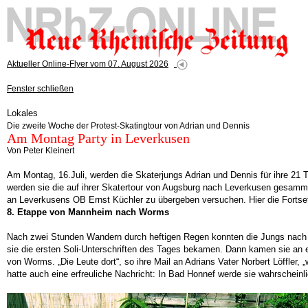
Aktueller Online-Flyer vom 07. August 2026
Fenster schließen
Lokales
Die zweite Woche der Protest-Skatingtour von Adrian und Dennis
Am Montag Party in Leverkusen
Von Peter Kleinert
Am Montag, 16.Juli, werden die Skaterjungs Adrian und Dennis für ihre 21 T
werden sie die auf ihrer Skatertour von Augsburg nach Leverkusen gesamm
an Leverkusens OB Ernst Küchler zu übergeben versuchen. Hier die Forts
8. Etappe von Mannheim nach Worms
Nach zwei Stunden Wandern durch heftigen Regen konnten die Jungs nach ihr
sie die ersten Soli-Unterschriften des Tages bekamen. Dann kamen sie an
von Worms. „Die Leute dort“, so ihre Mail an Adrians Vater Norbert Löffler,
hatte auch eine erfreuliche Nachricht: In Bad Honnef werde sie wahrscheinl