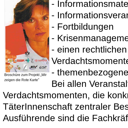
- Informationsmate
- Informationsvera
- Fortbildungen
- Krisenmanageme
- einen rechtlich
Verdachtsmoment
- themenbezogene Ö
„
Broschüre zum Projekt
Wir
“
zeigen die Rote Karte
Bei allen Veranst
Verdachtsmomenten, die konkre
TäterInnenschaft zentraler Bes
Ausführende sind die Fachkräft