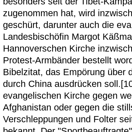
besonders seit der Tibet-Kampa
zugenommen hat, wird inzwisch
geschürt, darunter auch die ev
Landesbischöfin Margot Käßmann
Hannoverschen Kirche inzwisc
Protest-Armbänder bestellt word
Bibelzitat, das Empörung über
durch China ausdrücken soll.[10
evangelischen Kirche gegen wes
Afghanistan oder gegen die sti
Verschleppungen und Folter sei
bekannt. Der "Sportbeauftragte"