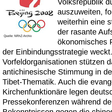
Volksrepublik d
auszuweiten, fo
weiterhin eine s
der rasante Auf
Quelle: NRhZ-Archiv
ökonomisches Po
der Einbindungsstrategie weckt.
Vorfeldorganisationen stützen 
antichinesische Stimmung in der
Tibet-Thematik. Auch die evang
Kirchenfunktionäre legen deuts
Pressekonferenzen während de
Bekenntnissen gegen die chines