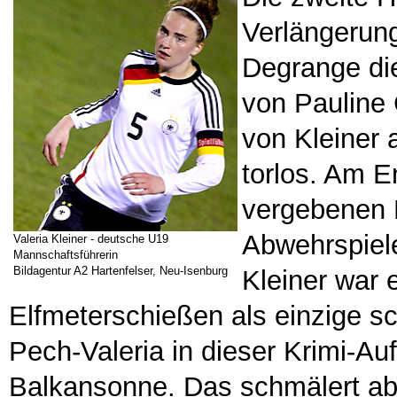
Verlängerung
Degrange die
von Pauline
von Kleiner 
torlos. Am E
vergebenen M
Abwehrspiele
Valeria Kleiner - deutsche U19
Mannschaftsführerin
Bildagentur A2 Hartenfelser, Neu-Isenburg
Kleiner war e
Elfmeterschießen als einzige sch
Pech-Valeria in dieser Krimi-Au
Balkansonne. Das schmälert aber