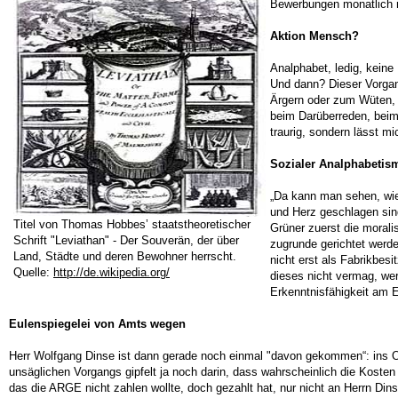
Bewerbungen monatlich n
Aktion Mensch?
Analphabet, ledig, keine
Und dann? Dieser Vorgang
Ärgern oder zum Wüten, z
beim Darüberreden, beim
traurig, sondern lässt m
Sozialer Analphabetis
„Da kann man sehen, wie 
und Herz geschlagen sin
Titel von Thomas Hobbes’ staatstheoretischer
Grüner zuerst die moral
Schrift "Leviathan" - Der Souverän, der über
zugrunde gerichtet werde
Land, Städte und deren Bewohner herrscht.
nicht erst als Fabrikbes
Quelle:
http://de.wikipedia.org/
dieses nicht vermag, wer
Erkenntnisfähigkeit am E
Eulenspiegelei von Amts wegen
Herr Wolfgang Dinse ist dann gerade noch einmal "davon gekommen“: ins O
unsäglichen Vorgangs gipfelt ja noch darin, dass wahrscheinlich die Kost
das die ARGE nicht zahlen wollte, doch gezahlt hat, nur nicht an Herrn Di