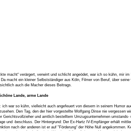
e macht“ verärgert, verwirrt und schlicht angeödet, war ich so kühn, mir im l
 (1) Da macht ein kleiner Selbstständiger aus Köln, Filmer von Beruf, über se
nsichtlich auch die Macher dieses Beitrags.
 Schöne Lande, arme Lande
 ich war so kühn, vielleicht auch angefeuert von diesem in seinem Humor au
zusehen. Den Tag, den der hier vorgestellte Wolfgang Dinse nie vergessen wird
 per Gerichtsvollzieher und amtlich bestelltem Umzugsunternehmen umstands-
e und -beschluss. Der Hintergrund: Der Ex-Hartz IV-Empfänger erhält mittle
anktion nach der anderen ist er auf "Förderung“ der Höhe Null angekommen. K