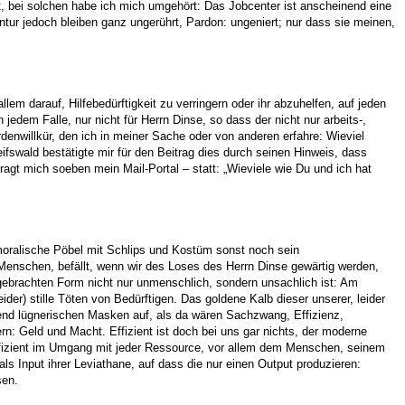
t, bei solchen habe ich mich umgehört: Das Jobcenter ist anscheinend eine
tur jedoch bleiben ganz ungerührt, Pardon: ungeniert; nur dass sie meinen,
em darauf, Hilfebedürftigkeit zu verringern oder ihr abzuhelfen, auf jeden
 jedem Falle, nur nicht für Herrn Dinse, so dass der nicht nur arbeits-,
enwillkür, den ich in meiner Sache oder von anderen erfahre: Wieviel
ifswald bestätigte mir für den Beitrag dies durch seinen Hinweis, dass
gt mich soeben mein Mail-Portal – statt: „Wieviele wie Du und ich hat
 moralische Pöbel mit Schlips und Kostüm sonst noch sein
Menschen, befällt, wenn wir des Loses des Herrn Dinse gewärtig werden,
orgebrachten Form nicht nur unmenschlich, sondern unsachlich ist: Am
der) stille Töten von Bedürftigen. Das goldene Kalb dieser unserer, leider
ausend lügnerischen Masken auf, als da wären Sachzwang, Effizienz,
rn: Geld und Macht. Effizient ist doch bei uns gar nichts, der moderne
neffizient im Umgang mit jeder Ressource, vor allem dem Menschen, seinem
als Input ihrer Leviathane, auf dass die nur einen Output produzieren:
sen.