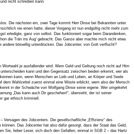
und nicht schreiben kann.
tslos. Die nächsten ein, zwei Tage kommt Herr Dinse bei Bekannten unter.
chtlich nie einen hatte, dieser Vorgang ist nun endgültig nicht mehr zum
st erledigte, ganz von selbst. Das funktioniert sogar beim Darandenken,
hon die Trän ins Aug' gebracht. Das Ganze aber machte mich nicht etwa
ie andere böswillig unterdrücken. Das Jobcenter, von Gott verflucht?
n Wortwahl je ausfallender wird. Wem Geld und Geltung noch nicht auf Hirn
U unterscheiden kann und den Gegensatz zwischen beiden erkennt, wer als
 erkennen kann, wenn Menschen an Leib und Leben, an Körper und Seele
auf dem Wahlzettel zuerst einmal eine Wüste erblickt, wem also der Mensch
r erkennt in der Schwäche von Wolfgang Dinse seine eigene. Wer umgekehrt
arnung „Das kann auch Dir geschehen!“, übersieht, der ist seiner
 gar ethisch kriminell.
Versagen des Jobcenters. Die gesellschaftliche „Effizienz“ des
 können. Das Jobcenter hat also dafür gesorgt, dass der Staat das Geld,
n Sie, lieber Leser, sich doch den Gefallen, einmal in SGB 2 – das Hartz