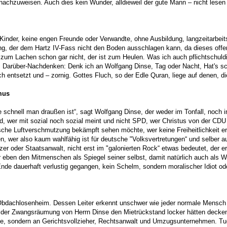
achzuweisen. Auch dies kein Wunder, alldieweil der gute Mann – nicht lesen 
 Kinder, keine engen Freunde oder Verwandte, ohne Ausbildung, langzeitarbei
, der dem Hartz IV-Fass nicht den Boden ausschlagen kann, da dieses offensi
um Lachen schon gar nicht, der ist zum Heulen. Was ich auch pflichtschuldig
 Darüber-Nachdenken: Denk ich an Wolfgang Dinse, Tag oder Nacht, Hat's sc
ich entsetzt und – zornig. Gottes Fluch, so der Edle Quran, liege auf denen, d
mus
schnell man draußen ist“, sagt Wolfgang Dinse, der weder im Tonfall, noch i
d, wer mit sozial noch sozial meint und nicht SPD, wer Christus von der CD
ische Luftverschmutzung bekämpft sehen möchte, wer keine Freiheitlichkeit
n, wer also kaum wahlfähig ist für deutsche "Volksvertretungen“ und selber 
itzer oder Staatsanwalt, nicht erst im "galonierten Rock“ etwas bedeutet, de
 eben den Mitmenschen als Spiegel seiner selbst, damit natürlich auch als W
nde dauerhaft verlustig gegangen, kein Schelm, sondern moralischer Idiot oder
bdachlosenheim. Dessen Leiter erkennt unschwer wie jeder normale Mensch – 
en der Zwangsräumung von Herrn Dinse den Mietrückstand locker hätten decken
nse, sondern an Gerichtsvollzieher, Rechtsanwalt und Umzugsunternehmen. Tue