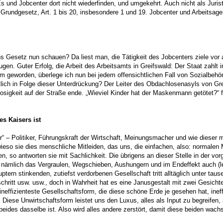
und Jobcenter dort nicht wiederfinden, und umgekehrt. Auch nicht als Juris
Grundgesetz, Art. 1 bis 20, insbesondere 1 und 19. Jobcenter und Arbeitsagen
Gesetz nun schauen? Da liest man, die Tätigkeit des Jobcenters ziele vor all
en. Guter Erfolg, die Arbeit des Arbeitsamts in Greifswald: Der Staat zahlt in
geworden, überlege ich nun bei jedem offensichtlichen Fall von Sozialbehörd
ntlich in Folge dieser Unterdrückung? Der Leiter des Obdachlosenasyls von Gre
gkeit auf der Straße ende. „Wieviel Kinder hat der Maskenmann getötet?“ fra
es Kaisers ist
r“ – Politiker, Führungskraft der Wirtschaft, Meinungsmacher und wie dieser
eso sie dies menschliche Mitleiden, das uns, die einfachen, also: normalen 
n, so antworten sie mit Sachlichkeit. Die übrigens an dieser Stelle in der v
t, nämlich das Vergraulen, Wegschieben, Aushungern und im Endeffekt auch (lei
ptern stinkenden, zutiefst verdorbenen Gesellschaft tritt alltäglich unter t
hritt usw. usw., doch in Wahrheit hat es eine Janusgestalt mit zwei Gesichte
e ineffizienteste Gesellschaftsform, die diese schöne Erde je gesehen hat, i
. Diese Unwirtschaftsform leistet uns den Luxus, alles als Input zu begreifen, 
des dasselbe ist. Also wird alles andere zerstört, damit diese beiden wach