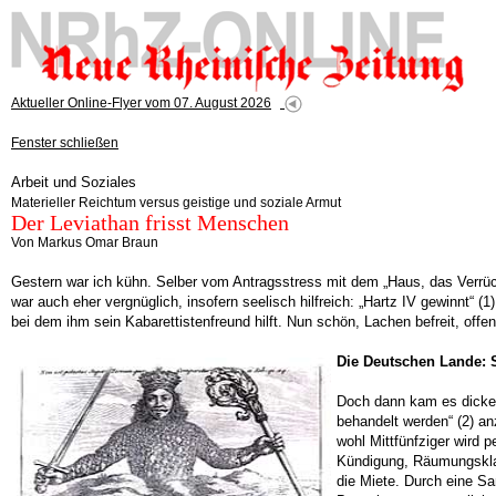
Aktueller Online-Flyer vom 07. August 2026
Fenster schließen
Arbeit und Soziales
Materieller Reichtum versus geistige und soziale Armut
Der Leviathan frisst Menschen
Von Markus Omar Braun
Gestern war ich kühn. Selber vom Antragsstress mit dem „Haus, das Verrückt
war auch eher vergnüglich, insofern seelisch hilfreich: „Hartz IV gewinnt“
bei dem ihm sein Kabarettistenfreund hilft. Nun schön, Lachen befreit, offe
Die Deutschen Lande:
Doch dann kam es dicke:
behandelt werden“ (2) an
wohl Mittfünfziger wird
Kündigung, Räumungsklag
die Miete. Durch eine S