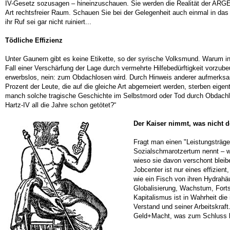
IV-Gesetz sozusagen – hineinzuschauen. Sie werden die Realität der ARGEs 
Art rechtsfreier Raum. Schauen Sie bei der Gelegenheit auch einmal in das 
ihr Ruf sei gar nicht ruiniert...
Tödliche Effizienz
Unter Gaunern gibt es keine Etikette, so der syrische Volksmund. Warum ins 
Fall einer Verschärfung der Lage durch vermehrte Hilfebedürftigkeit vorzubeug
erwerbslos, nein: zum Obdachlosen wird. Durch Hinweis anderer aufmerksam 
Prozent der Leute, die auf die gleiche Art abgemeiert werden, sterben eige
manch solche tragische Geschichte im Selbstmord oder Tod durch Obdachlosi
Hartz-IV all die Jahre schon getötet?“
Der Kaiser nimmt, was nicht d
Fragt man einen "Leistungsträge
Sozialschmarotzertum nennt – wi
wieso sie davon verschont bleibe
Jobcenter ist nur eines effizien
wie ein Fisch von ihren Hydrahäu
Globalisierung, Wachstum, Fortsc
Kapitalismus ist in Wahrheit di
Verstand und seiner Arbeitskraft
Geld+Macht, was zum Schluss bei