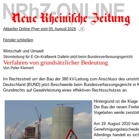
Aktueller Online-Flyer vom 05. August 2026
Fenster schließen
Wirtschaft und Umwelt
Stromleitung für E-On-Kraftwerk Datteln jetzt beim Bundesverfassungsgericht
Verfahren von grundsätzlicher Bedeutung
Von Peter Kleinert
Im Rechtsstreit um den Bau der 380 kV-Leitung zum Anschluss des umstrit
Deutschland (BUND) jetzt Beschwerde beim Bundesverfassungsgericht in Ka
Grundrechts auf Gewährleistung eines effektiven Rechtsschutzes an.
Hintergrund ist die Klag
Der Bau der neuen Freile
Vogelarten werde zerstör
Am 19. August 2010 hatt
Genehmigungsbescheides
Allerdings handelt es si