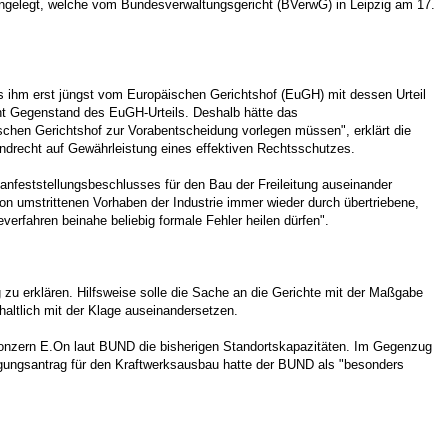
gelegt, welche vom Bundesverwaltungsgericht (BVerwG) in Leipzig am 17.
s ihm erst jüngst vom Europäischen Gerichtshof (EuGH) mit dessen Urteil
cht Gegenstand des EuGH-Urteils. Deshalb hätte das
chen Gerichtshof zur Vorabentscheidung vorlegen müssen", erklärt die
drecht auf Gewährleistung eines effektiven Rechtsschutzes.
Planfeststellungsbeschlusses für den Bau der Freileitung auseinander
n umstrittenen Vorhaben der Industrie immer wieder durch übertriebene,
rfahren beinahe beliebig formale Fehler heilen dürfen".
zu erklären. Hilfsweise solle die Sache an die Gerichte mit der Maßgabe
altlich mit der Klage auseinandersetzen.
konzern E.On laut BUND die bisherigen Standortskapazitäten. Im Gegenzug
igungsantrag für den Kraftwerksausbau hatte der BUND als "besonders