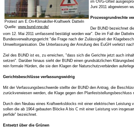
im OVG-Urteil ausgespro
Juni 2011 abgewiesen wu
Prozessgrundrechte ver
Protest am E.On-Klimakiller-Kraftwerk Datteln
Quelle:
www.bund-nrw.de/
Der BUND bezeichnet die 
vom 12. Mai 2011 umfassend bestätigt worden war". Die im Fall der Datteln
Bundesverwaltungsgericht "die Frage nach der Zulässigkeit der Klagebesc
Umweltorganisation. Die Unterlassung der Anrufung des EuGH verletzt nac
Ziel des BUND ist es, zu erreichen, "dass sich die Gerichte jetzt auch inha
setzen". Darüber hinaus sieht der BUND einen grundsätzlichen Klärungsbed
rein formale Hürden, die sie den Klagen der Naturschutzverbänden auferle
Gerichtsbeschlüsse verfassungswidrig
Mit der Verfassungsbeschwerde stellte der BUND den Antrag, die Beschlüss
zurückverwiesen werden, die Klage gegen den Planfeststellungsbeschluss ne
Durch den Neubau eines Kraftwerksblocks mit einer elektrischen Leistung
sollen die ab 1964 gebauten Blöcke A bis C mit einer Leistung von insge
perfide" bezeichnet.
Entsetzt über die Grünen