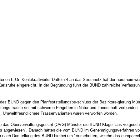
tenen E.On-Kohlekraftwerks Datteln 4 an das Stromnetz hat der nordrhein-w
rlsruhe eingereicht. In der Begründung führt der BUND zahlreiche Verfassu
e des BUND gegen den Planfeststellungsbe-schluss der Bezirksre-gierung Mü
itungs-trasse sei mit schweren Eingriffen in Natur und Landschaft verbunden
t. Umweltfreundlichere Trassenvarianten waren verworfen worden.
e das Oberverwaltungsgericht (OVG) Münster die BUND-Klage "aus vorgescho
 abgewiesen". Danach hätten die vom BUND im Genehmigungsverfahren vorg
ch nach Darstellung des BUND hierbei um "Vorschriften, welche das europarech