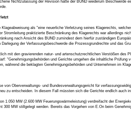
chene Nichtzulassung der Revision hatte der BUND wiederum Beschwerde ein
rde.
letzt
Klageabweisung als "eine neuerliche Verletzung seines Klagerechts, welche
er Stromleitung praktizierte Beschränkung des Klagerechts war allerdings ni
hränkung nach Ansicht des BUND zumindest dem hierfür zuständigen Europäis
h Darlegung der Verfassungsbeschwerde die Prozessgrundrechte und das Grun
ltlich mit den gravierenden natur- und artenschutzrechtlichen Verstößen des 
arf: "Genehmigungsbehörden und Gerichte umgehen die inhaltliche Prüfung vo
gen, während die beklagten Genehmigungsbehörden und Unternehmen im Klageve
e von Oberverwaltungs- und Bundesverwaltungsgericht für verfassungswidrig 
u zu entscheiden. In diesem Fall müssten sich die Gerichte endlich auch inh
 von 1.050 MW (2.600 MW Feuerungswärmeleistung) verdreifacht der Energie
samt 300 MW stillgelegt werden. Bereits das Vorgehen von E.On beim Genehm