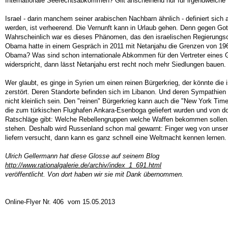
Internationale Seerechtsabkommen? Gilt anscheinend nur für irgendwelche 
Israel - darin manchem seiner arabischen Nachbarn ähnlich - definiert sich 
werden, ist verheerend. Die Vernunft kann in Urlaub gehen. Denn gegen Gott
Wahrscheinlich war es dieses Phänomen, das den israelischen Regierungsc
Obama hatte in einem Gespräch in 2011 mit Netanjahu die Grenzen von 196
Obama? Was sind schon internationale Abkommen für den Vertreter eines 
widerspricht, dann lässt Netanjahu erst recht noch mehr Siedlungen bauen. 
Wer glaubt, es ginge in Syrien um einen reinen Bürgerkrieg, der könnte die is
zerstört. Deren Standorte befinden sich im Libanon. Und deren Sympathien 
nicht kleinlich sein. Den "reinen" Bürgerkrieg kann auch die "New York Tim
die zum türkischen Flughafen Ankara-Esenboga geliefert wurden und von dor
Ratschläge gibt: Welche Rebellengruppen welche Waffen bekommen sollen. L
stehen. Deshalb wird Russenland schon mal gewarnt: Finger weg von unserem
liefern versucht, dann kann es ganz schnell eine Weltmacht kennen lernen
Ulrich Gellermann hat diese Glosse auf seinem Blog
http://www.rationalgalerie.de/archiv/index_1_691.html
veröffentlicht. Von dort haben wir sie mit Dank übernommen.
Online-Flyer Nr. 406 vom 15.05.2013