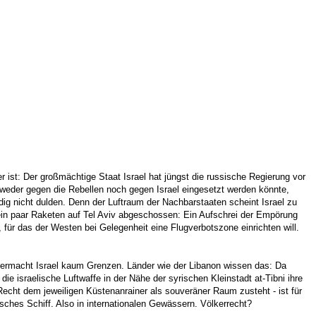
 ist: Der großmächtige Staat Israel hat jüngst die russische Regierung vor
 weder gegen die Rebellen noch gegen Israel eingesetzt werden könnte,
g nicht dulden. Denn der Luftraum der Nachbarstaaten scheint Israel zu
 ein paar Raketen auf Tel Aviv abgeschossen: Ein Aufschrei der Empörung
 für das der Westen bei Gelegenheit eine Flugverbotszone einrichten will.
permacht Israel kaum Grenzen. Länder wie der Libanon wissen das: Da
ie israelische Luftwaffe in der Nähe der syrischen Kleinstadt at-Tibni ihre
Recht dem jeweiligen Küstenanrainer als souveräner Raum zusteht - ist für
kisches Schiff. Also in internationalen Gewässern. Völkerrecht?