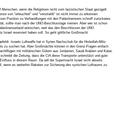
auf Menschen, wenn die Religiösen nicht vom laizistischen Staat gezügelt
nze von "erleuchtet" und "verstrahlt" ist nicht immer zu erkennen.
sen Position zu Verhandlungen mit den Palästinensern schroff zurückwies.
tät, sollte man nach der UNO-Beschlusslage meinen. Aber wer ist schon
alästinenserland wünschen, weil das den Beschlüssen der UNO
 Israel reserviert haben soll. So geht göttliche Großmacht.
gefehlt. Israels Luftwaffe hat in Syrien Nachschub für die Hisbollah-Miliz
ichts zu suchen hat. Aber Großmächte können in den Grenz-Fragen einfach
achtflügen mit militärischen Gütern aus Jordanien, Saudi Arabien und Katar,
chreibt die Zeitung, dass die CIA diese Transporte unterstützt und gute
influss in diesem Raum. Da will die Supermacht Israel nicht abseits
ll, wenn es weiterhin Raketen zur Sicherung des syrischen Luftraums zu