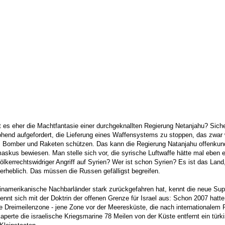
t es eher die Machtfantasie einer durchgeknallten Regierung Netanjahu? Sicher
ohend aufgefordert, die Lieferung eines Waffensystems zu stoppen, das zwar
r, Bomber und Raketen schützen. Das kann die Regierung Natanjahu offenkundi
amaskus bewiesen. Man stelle sich vor, die syrische Luftwaffe hätte mal eben
kerrechtswidriger Angriff auf Syrien? Wer ist schon Syrien? Es ist das Land,
erheblich. Das müssen die Russen gefälligst begreifen.
einamerikanische Nachbarländer stark zurückgefahren hat, kennt die neue Su
nt sich mit der Doktrin der offenen Grenze für Israel aus: Schon 2007 hatte d
e Dreimeilenzone - jene Zone vor der Meeresküste, die nach internationalem 
, kaperte die israelische Kriegsmarine 78 Meilen von der Küste entfernt ein tür