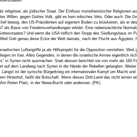
Kleinstaaten.
als religiöser, als jüdischer Staat. Der Einfluss monotheistischer Religionen 
es Willen, gegen Gottes Volk, gibt es kein irdisches Veto. Oder auch: Die Gre
hef bewog, den US-Präsidenten auf eigenem Boden zu brüskieren, als er des
7 als Basis von Friedensverhandlungen erklärt. Eine nebensächliche Normali
Gottesstaates? Und wenn die USA höflich den Stopp des Siedlungsbaus im P
Weil Gott genau diese Ecke der Welt damals, nach der Flucht aus Ägypten, für
raelischen Luftangriffe ja als Hilfsprojekt für die Opposition verstehen. Weit 
liegen im Iran. Alles Gegenden, in denen die israelische Armee eigentlich n
es" in Syrien nicht ausmachen. Statt dessen berichtet sie von mehr als 160 Fr
t auf dem Landweg nach Syrien in die Hände der Rebellen gelangten. Weiter s
ängst ist der syrische Bürgerkrieg ein internationaler Kampf um Macht und E
 Hinterhof, heißt die Botschaft. Wenn dieses Dritt-Land das nicht lernen wi
. Am Roten Platz, in der Newa-Bucht oder anderswo. (PK)