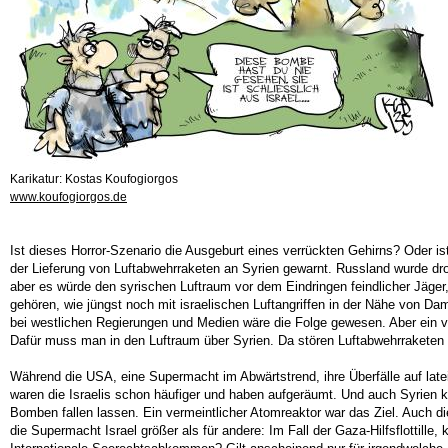
Karikatur: Kostas Koufogiorgos
www.koufogiorgos.de
Ist dieses Horror-Szenario die Ausgeburt eines verrückten Gehirns? Oder is
der Lieferung von Luftabwehrraketen an Syrien gewarnt. Russland wurde dr
aber es würde den syrischen Luftraum vor dem Eindringen feindlicher Jäge
gehören, wie jüngst noch mit israelischen Luftangriffen in der Nähe von D
bei westlichen Regierungen und Medien wäre die Folge gewesen. Aber ein völ
Dafür muss man in den Luftraum über Syrien. Da stören Luftabwehrraketen 
Während die USA, eine Supermacht im Abwärtstrend, ihre Überfälle auf lat
waren die Israelis schon häufiger und haben aufgeräumt. Und auch Syrien ken
Bomben fallen lassen. Ein vermeintlicher Atomreaktor war das Ziel. Auch di
die Supermacht Israel größer als für andere: Im Fall der Gaza-Hilfsflottille