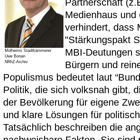
Partnerschaft (z
Medienhaus und d
verhindert, dass
"Stärkungspakt S
MBI-Deutungen se
Mülheims Stadtkämmerer
Uwe Bonan
NRhZ-Archiv
Bürgern und rein
Populismus bedeutet laut “Bunde
Politik, die sich volksnah gibt,
der Bevölkerung für eigene Zwe
und klare Lösungen für politisc
Tatsächlich beschreiben die a
nachweisbare Fakten. Sie sind n