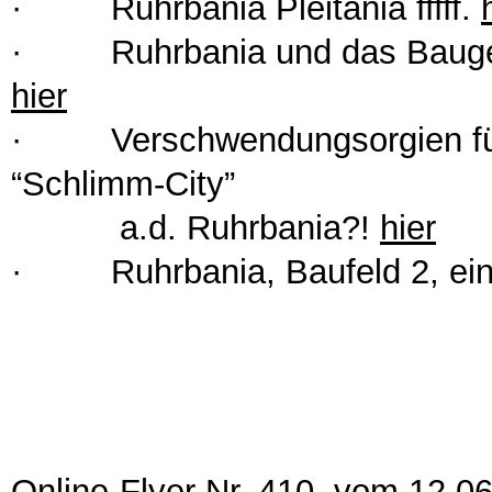
· Ruhrbania Pleitania fffff.
· Ruhrbania und das Baugese
hier
· Verschwendungsorgien für d
“Schlimm-City”
a.d. Ruhrbania?!
hier
· Ruhrbania, Baufeld 2, eine
Online-Flyer Nr. 410 vom 12.0