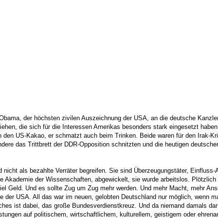
bama, der höchsten zivilen Auszeichnung der USA, an die deutsche Kanzlerin 
ehen, die sich für die Interessen Amerikas besonders stark eingesetzt haben
n den US-Kakao, er schmatzt auch beim Trinken. Beide waren für den Irak-Krie
 andere das Trittbrett der DDR-Opposition schnitzten und die heutigen deutsch
icht als bezahlte Verräter begreifen. Sie sind Überzeugungstäter, Einfluss-Ag
die Akademie der Wissenschaften, abgewickelt, sie wurde arbeitslos. Plötzlic
l Geld. Und es sollte Zug um Zug mehr werden. Und mehr Macht, mehr Anse
lle der USA. All das war im neuen, gelobten Deutschland nur möglich, wenn
ches ist dabei, das große Bundesverdienstkreuz. Und da niemand damals darü
tungen auf politischem, wirtschaftlichem, kulturellem, geistigem oder ehrena