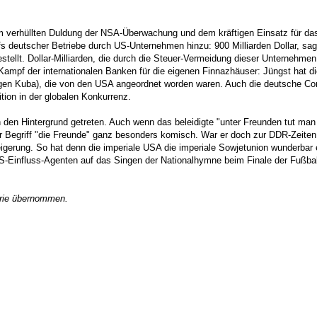
m verhüllten Duldung der NSA-Überwachung und dem kräftigen Einsatz für da
fs deutscher Betriebe durch US-Unternehmen hinzu: 900 Milliarden Dollar, sag
stellt. Dollar-Milliarden, die durch die Steuer-Vermeidung dieser Unternehmen
Kampf der internationalen Banken für die eigenen Finnazhäuser: Jüngst hat di
en Kuba), die von den USA angeordnet worden waren. Auch die deutsche Co
tion in der globalen Konkurrenz.
 in den Hintergrund getreten. Auch wenn das beleidigte "unter Freunden tut man
r Begriff "die Freunde" ganz besonders komisch. War er doch zur DDR-Zeiten 
weigerung. So hat denn die imperiale USA die imperiale Sowjetunion wunderbar
 US-Einfluss-Agenten auf das Singen der Nationalhymne beim Finale der Fußb
erie übernommen.