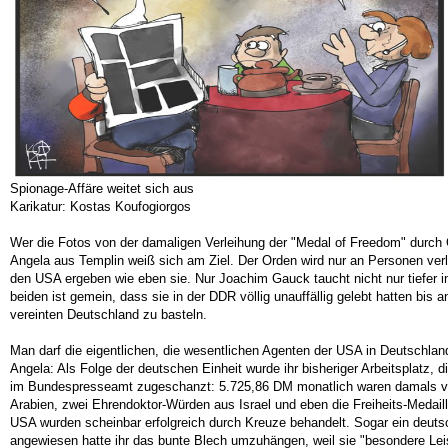
Spionage-Affäre weitet sich aus
Karikatur: Kostas Koufogiorgos
Wer die Fotos von der damaligen Verleihung der "Medal of Freedom" durch O
Angela aus Templin weiß sich am Ziel. Der Orden wird nur an Personen verli
den USA ergeben wie eben sie. Nur Joachim Gauck taucht nicht nur tiefer i
beiden ist gemein, dass sie in der DDR völlig unauffällig gelebt hatten bis
vereinten Deutschland zu basteln.
Man darf die eigentlichen, die wesentlichen Agenten der USA in Deutschland n
Angela: Als Folge der deutschen Einheit wurde ihr bisheriger Arbeitsplatz, 
im Bundespresseamt zugeschanzt: 5.725,86 DM monatlich waren damals vie
Arabien, zwei Ehrendoktor-Würden aus Israel und eben die Freiheits-Medai
USA wurden scheinbar erfolgreich durch Kreuze behandelt. Sogar ein deuts
angewiesen hatte ihr das bunte Blech umzuhängen, weil sie "besondere Leis