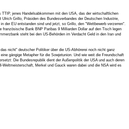
s TTIP, jenes Handelsabkommen mit den USA, das der wirtschaftlichen
t Ulrich Grillo, Präsiden des Bundesverbandes der Deutschen Industrie,
 in der EU entstanden sind und jetzt, so Grillo, den "Wettbewerb verzerren".
e französische Bank BNP Paribas 9 Milliarden Dollar auf den Tisch legen
mmerzbank steht bei den US-Behörden im Verdacht Geld in den Iran und
 das nicht" deutscher Politiker über die US-Abhörerei noch nicht ganz
eine gängige Metapher für die Sowjetunion. Und wie weit die Freundschaft
 ersetzt: Die Bundesrepublik dient der Außenpolitik der USA und auch deren
all-Weltmeisterschaft, Merkel und Gauck waren dabei und die NSA wird es