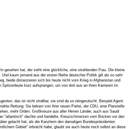
gesehen hat, der sieht eine glückliche, eine strahlenden Frau. Die kleine
. Und kaum jemand aus der ersten Reihe deutscher Politik gilt als so sehr
g, beide distanzieren sich bis heute nicht vom Krieg in Afghanistan und
en Spitzenleute kurz aufsprangen, um von dort aus an ihren Karrieren im
enten, das ist nicht strafbar, sie sind da so reingerutscht. Beispiel Agent
h nahte Rettung: Sie bekam von ihrer neuen Partei, der CDU, eine Planstelle
hen, mehr Orden: Großkreuze aus aller Herren Länder, auch aus Saudi
 man "atlantisch" dachte und handelte, Kreuzschmerzen vom Bücken vor den
ber gelacht hat, als die Kanzlerin den damaligen Bundespräsidenten
mtlichem Gebiet" erbracht habe, glaubt sie auch heute noch selbst an diese