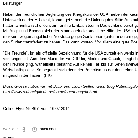
Leistungen.
Neben der freundlichen Begleitung des Kriegskurs der USA, neben der kau
Unterwerfung der EU dient, kommt jetzt noch die Duldung des Billig-Aufkau
hätten amerikanische Konzern für ihre Einkaufstour in Deutschland bereit ge
Mit Angst und Bangen sieht der Mann auch die staatliche Hilfe der USA im 
müssen, wegen angeblicher Verstöße gegen Sanktionen (unter anderem geg
den Sudan transferiert zu haben. Das kann kosten. Vor allem eine gute Posi
"Die Freunde", ist als offizielle Bezeichnung für die USA zurzeit ein wenig
verklungen ist. Aus dem Mund der Ex-DDR-ler, Merkel und Gauck, klingt de
der Freunde ging, war allseits bekannt: Auf keinen Fall bis zur Befehlsver
Wirtschaftspolitik. So begrenzt sich denn der Patriotismus der deutschen
mitgeschnitten haben. (PK)
Diese Glosse haben wir mit Dank von Ulrich Gellermanns Blog Rationalgal
http://www.rationalgalerie.de/home/agent-angela.html
Online-Flyer Nr. 467 vom 16.07.2014
Startseite
nach oben