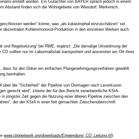
-Szenario erstellt worden. Ein Gutachter von BAYER sprach jedoch in einem
sem Abstand finden sich die Wohngebiete von Wiesdorf, Merkenich,
geschlossen werden“ könne, was „als katastrophal einzuschätzen“ sei.
iner dezentralen Kohlenmonoxid-Produktion in den einzelnen Werken auch
lität und Regelsetzung“ bei RWE, ergänzt: „Die damalige Umwidmung der
 CO sollten nur im Labormaßstab transportiert und ansonsten am Ort ihres
m, dass für den Düker ein einfaches Plangenehmigungsverfahren gewählt
ng beinhalten.
14 über die "Sicherheit" der Pipeline von Dormagen nach Leverkusen
n gerecht wird“, zitierte der für den Bericht verantwortliche KStA-
in jüngster Zeit gegen die Nutzung einer älteren Pipeline zwischen den
en“, der der KStA in einer fett gemachten Zwischenüberschrift
he
www.cbgnetwork.org/downloads/Einwendung_CO_Leitung.rtf
).