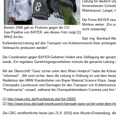
Leitung für deutlich u
firmeninternen Schrei
Rheinkassel, Langel, H
Die Firma BAYER räumt
Mimkes weiter: „Ein s
Bereits 2008 gab es Proteste gegen die CO-
nicht notwendig“.
Gas-Pipeline von BAYER, wie dieses Foto zeigt (1)
NRhZ-Archiv
Dipl.-Ing. Bernhard W
Kohlendioxid-Leitung auf den Transport von Kohlenmonoxid ohne umfangreic
Verbrauchs produziert werden“.
Die Coordination gegen BAYER-Gefahren fordert eine Stilllegung der gesa
wurde. Ein reguläres Genehmigungsverfahren müsste die gesamte Leitung 
Mit der Überschrift "Ganz sicher unter dem Rhein hindurch" hatte der Köln
"informiert". „Wir sind sicher, dass die Leitung in Ordnung ist und dem heut
Redakteur den NRW-Standortleiter von Bayer Material Science Klaus Jaeger 
Chemparks Leverkusen und Dormagen für den Transport von Kohlenmonoxid l
"Panikmache" vorwarf, während die Chemparkbetreiberin Currenta und ihre Ver
(1)
http://www.nrhz.de/flyer/beitrag.php?id=20002
(2)
http://www.ksta.de/stadt-leverkusen/chempark-ganz-sicher-unter-dem-r
Die CBG veröffentlichte heute (am 21.8. 2015) eine Muster-Einwendung, di