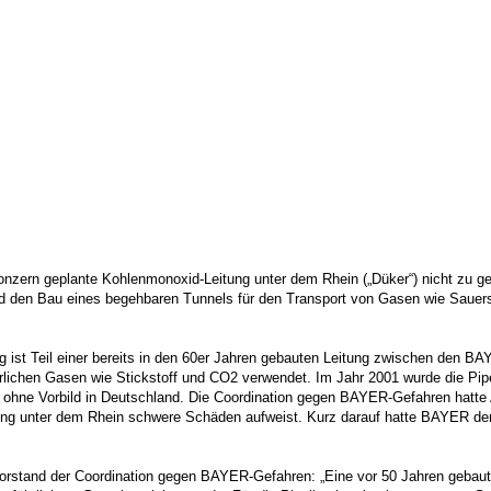
zern geplante Kohlenmonoxid-Leitung unter dem Rhein („Düker“) nicht zu ge
d den Bau eines begehbaren Tunnels für den Transport von Gasen wie Sauers
g ist Teil einer bereits in den 60er Jahren gebauten Leitung zwischen den 
rlichen Gasen wie Stickstoff und CO2 verwendet. Im Jahr 2001 wurde die Pi
 ohne Vorbild in Deutschland. Die Coordination gegen BAYER-Gefahren hatte 
ung unter dem Rhein schwere Schäden aufweist. Kurz darauf hatte BAYER de
rstand der Coordination gegen BAYER-Gefahren: „Eine vor 50 Jahren gebaute 