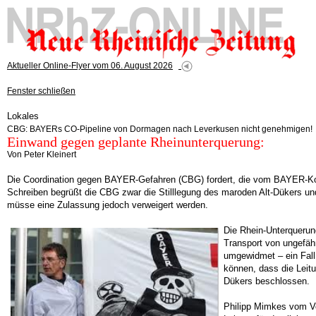
Aktueller Online-Flyer vom 06. August 2026
Fenster schließen
Lokales
CBG: BAYERs CO-Pipeline von Dormagen nach Leverkusen nicht genehmigen!
Einwand gegen geplante Rheinunterquerung:
Von Peter Kleinert
Die Coordination gegen BAYER-Gefahren (CBG) fordert, die vom BAYER-Kon
Schreiben begrüßt die CBG zwar die Stilllegung des maroden Alt-Dükers un
müsse eine Zulassung jedoch verweigert werden.
Die Rhein-Unterquerun
Transport von ungefäh
umgewidmet – ein Fall
können, dass die Leit
Dükers beschlossen.
Philipp Mimkes vom Vo