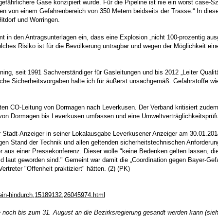
ngefährlichere Gase konzipiert wurde. Für die Pipeline ist nie ein worst case
ben von einem Gefahrenbereich von 350 Metern beidseits der Trasse.“ In die
itdorf und Worringen.
 in den Antragsunterlagen ein, dass eine Explosion „nicht 100-prozentig aus
olches Risiko ist für die Bevölkerung untragbar und wegen der Möglichkeit e
ening, seit 1991 Sachverständiger für Gasleitungen und bis 2012 „Leiter Qua
he Sicherheitsvorgaben halte ich für äußerst unsachgemäß. Gefahrstoffe wie
mten CO-Leitung von Dormagen nach Leverkusen. Der Verband kritisiert zude
von Dormagen bis Leverkusen umfassen und eine Umweltverträglichkeitsprüfu
er Stadt-Anzeiger in seiner Lokalausgabe Leverkusener Anzeiger am 30.01.20
igen Stand der Technik und allen geltenden sicherheitstechnischen Anforderunge
aus einer Pressekonferenz. Dieser wolle "keine Bedenken gelten lassen, die 
aut geworden sind." Gemeint war damit die „Coordination gegen Bayer-Gefahr
treter "Offenheit praktiziert" hätten. (2) (PK)
hein-hindurch,15189132,26045974.html
e noch bis zum 31. August an die Bezirksregierung gesandt werden kann (sie