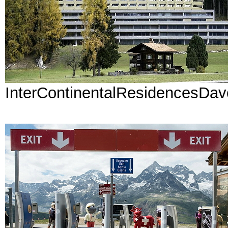
InterContinentalResidencesDav