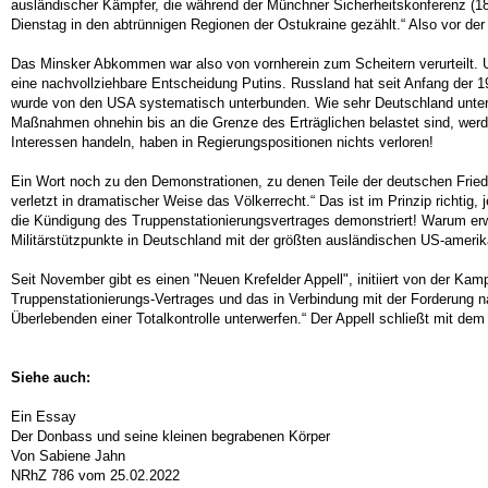
ausländischer Kämpfer, die während der Münchner Sicherheitskonferenz (18
Dienstag in den abtrünnigen Regionen der Ostukraine gezählt.“ Also vor der 
Das Minsker Abkommen war also von vornherein zum Scheitern verurteilt. 
eine nachvollziehbare Entscheidung Putins. Russland hat seit Anfang der 
wurde von den USA systematisch unterbunden. Wie sehr Deutschland unter U
Maßnahmen ohnehin bis an die Grenze des Erträglichen belastet sind, wer
Interessen handeln, haben in Regierungspositionen nichts verloren!
Ein Wort noch zu den Demonstrationen, zu denen Teile der deutschen Friede
verletzt in dramatischer Weise das Völkerrecht.“ Das ist im Prinzip richti
die Kündigung des Truppenstationierungsvertrages demonstriert! Warum e
Militärstützpunkte in Deutschland mit der größten ausländischen US-amerik
Seit November gibt es einen "Neuen Krefelder Appell", initiiert von der K
Truppenstationierungs-Vertrages und das in Verbindung mit der Forderun
Überlebenden einer Totalkontrolle unterwerfen.“ Der Appell schließt mit d
Siehe auch:
Ein Essay
Der Donbass und seine kleinen begrabenen Körper
Von Sabiene Jahn
NRhZ 786 vom 25.02.2022