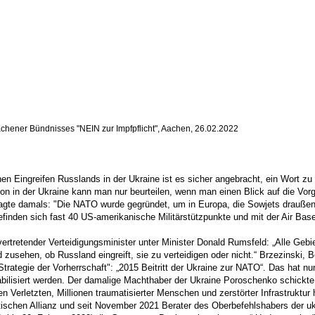
Aachener Bündnisses "NEIN zur Impfpflicht", Aachen, 26.02.2022
en Eingreifen Russlands in der Ukraine ist es sicher angebracht, ein Wort z
on in der Ukraine kann man nur beurteilen, wenn man einen Blick auf die Vor
sagte damals: "Die NATO wurde gegründet, um in Europa, die Sowjets draußen
inden sich fast 40 US-amerikanische Militärstützpunkte und mit der Air Ba
lvertretender Verteidigungsminister unter Minister Donald Rumsfeld: „Alle Ge
 zusehen, ob Russland eingreift, sie zu verteidigen oder nicht.“ Brzezinski
trategie der Vorherrschaft": „2015 Beitritt der Ukraine zur NATO“. Das hat 
tabilisiert werden. Der damalige Machthaber der Ukraine Poroschenko schick
en Verletzten, Millionen traumatisierter Menschen und zerstörter Infrastrukt
ntischen Allianz und seit November 2021 Berater des Oberbefehlshabers der u