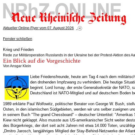
Aktueller Online-Flyer vom 07. August 2026
Fenster schließen
Krieg und Frieden
Rede zur Militäroperation Russlands in der Ukraine bei der Protest-Aktion des 
Ein Blick auf die Vorgeschichte
Von Ansgar Klein
Liebe Friedensfreunde, heute am Tag 4 nach dem militärisch
den drohenden Impfzwang zu verhindern. Die heutige Situati
beginnt. Lord Ismay, der erste Generalsekretär der NATO, 
Deutschland ist NATO-Mitglied und auf deutschem Boden bef
1989 erklärte Paul Wolfowitz, politischer Berater von George W. Bush, stel
Osten, in den islamischen Südgebieten, werden wir uns selber zueignen und
in seinem Buch "The grand Chessboard" – deutscher Untertitel: "Amerikas S
Kiew nicht geklappt. Also musste aus US-amerikanischer Sicht weiter des
des Bürgerkriegs, der dort seit acht Jahren mit etwa 14.000 Toten, unzählig
„Dmitro Jarosch, langjähriges Mitglied der Stay-Behind-Netzwerke der Atla