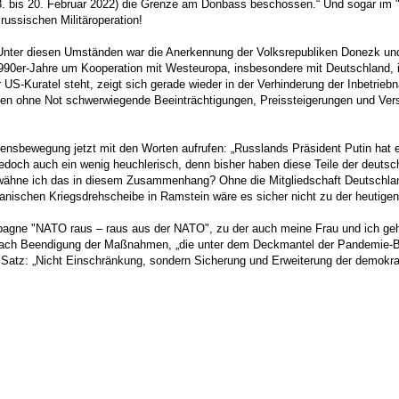
. bis 20. Februar 2022) die Grenze am Donbass beschossen.“ Und sogar im "
russischen Militäroperation!
Unter diesen Umständen war die Anerkennung der Volksrepubliken Donezk und
1990er-Jahre um Kooperation mit Westeuropa, insbesondere mit Deutschland, i
S-Kuratel steht, zeigt sich gerade wieder in der Verhinderung der Inbetrieb
den ohne Not schwerwiegende Beeinträchtigungen, Preissteigerungen und Ver
nsbewegung jetzt mit den Worten aufrufen: „Russlands Präsident Putin hat ei
g, jedoch auch ein wenig heuchlerisch, denn bisher haben diese Teile der deu
rwähne ich das in diesem Zusammenhang? Ohne die Mitgliedschaft Deutschla
anischen Kriegsdrehscheibe in Ramstein wäre es sicher nicht zu der heutige
ampagne "NATO raus – raus aus der NATO", zu der auch meine Frau und ich geh
g nach Beendigung der Maßnahmen, „die unter dem Deckmantel der Pandemie-B
em Satz: „Nicht Einschränkung, sondern Sicherung und Erweiterung der demokr