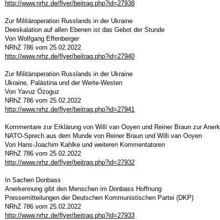
http://www.nrhz.de/flyer/beitrag.php?id=27938
Zur Militäroperation Russlands in der Ukraine
Deeskalation auf allen Ebenen ist das Gebot der Stunde
Von Wolfgang Effenberger
NRhZ 786 vom 25.02.2022
http://www.nrhz.de/flyer/beitrag.php?id=27940
Zur Militäroperation Russlands in der Ukraine
Ukraine, Palästina und der Werte-Westen
Von Yavuz Özoguz
NRhZ 786 vom 25.02.2022
http://www.nrhz.de/flyer/beitrag.php?id=27941
Kommentare zur Erklärung von Willi van Ooyen und Reiner Braun zur Aner
NATO-Sprech aus dem Munde von Reiner Braun und Willi van Ooyen
Von Hans-Joachim Kahlke und weiteren Kommentatoren
NRhZ 786 vom 25.02.2022
http://www.nrhz.de/flyer/beitrag.php?id=27932
In Sachen Donbass
Anerkennung gibt den Menschen im Donbass Hoffnung
Pressemitteilungen der Deutschen Kommunistischen Partei (DKP)
NRhZ 786 vom 25.02.2022
http://www.nrhz.de/flyer/beitrag.php?id=27933