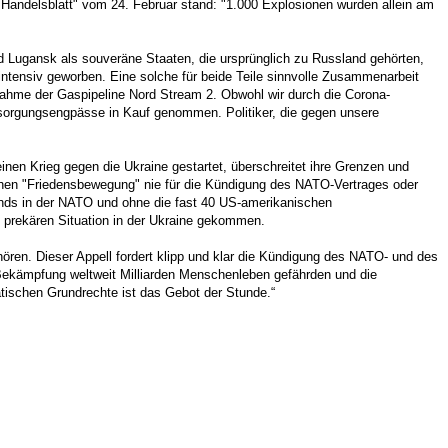
Handelsblatt" vom 24. Februar stand: "1.000 Explosionen wurden allein am
 Lugansk als souveräne Staaten, die ursprünglich zu Russland gehörten,
ntensiv geworben. Eine solche für beide Teile sinnvolle Zusammenarbeit
nahme der Gaspipeline Nord Stream 2. Obwohl wir durch die Corona-
sorgungsengpässe in Kauf genommen. Politiker, die gegen unsere
nen Krieg gegen die Ukraine gestartet, überschreitet ihre Grenzen und
tschen "Friedensbewegung" nie für die Kündigung des NATO-Vertrages oder
nds in der NATO und ohne die fast 40 US-amerikanischen
n prekären Situation in der Ukraine gekommen.
ören. Dieser Appell fordert klipp und klar die Kündigung des NATO- und des
ekämpfung weltweit Milliarden Menschenleben gefährden und die
atischen Grundrechte ist das Gebot der Stunde.“