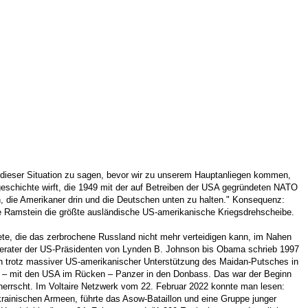
u dieser Situation zu sagen, bevor wir zu unserem Hauptanliegen kommen,
geschichte wirft, die 1949 mit der auf Betreiben der USA gegründeten NATO
, die Amerikaner drin und die Deutschen unten zu halten." Konsequenz:
se Ramstein die größte ausländische US-amerikanische Kriegsdrehscheibe.
biete, die das zerbrochene Russland nicht mehr verteidigen kann, im Nahen
, Berater der US-Präsidenten von Lynden B. Johnson bis Obama schrieb 1997
nun trotz massiver US-amerikanischer Unterstützung des Maidan-Putsches in
te – mit den USA im Rücken – Panzer in den Donbass. Das war der Beginn
ur herrscht. Im Voltaire Netzwerk vom 22. Februar 2022 konnte man lesen:
krainischen Armeen, führte das Asow-Bataillon und eine Gruppe junger