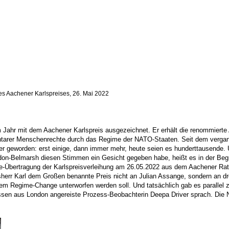
s Aachener Karlspreises, 26. Mai 2022
m Jahr mit dem Aachener Karlspreis ausgezeichnet. Er erhält die renommierte 
ntarer Menschenrechte durch das Regime der NATO-Staaten. Seit dem vergang
 geworden: erst einige, dann immer mehr, heute seien es hunderttausende. Un
don-Belmarsh diesen Stimmen ein Gesicht gegeben habe, heißt es in der Begrün
ive-Übertragung der Karlspreisverleihung am 26.05.2022 aus dem Aachener Ra
egsherr Karl dem Großen benannte Preis nicht an Julian Assange, sondern an d
 Regime-Change unterworfen werden soll. Und tatsächlich gab es parallel zur
 dessen aus London angereiste Prozess-Beobachterin Deepa Driver sprach. D