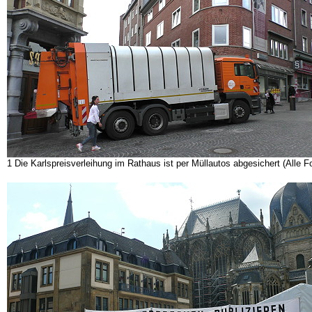
1 Die Karlspreisverleihung im Rathaus ist per Müllautos abgesichert (Alle Fo