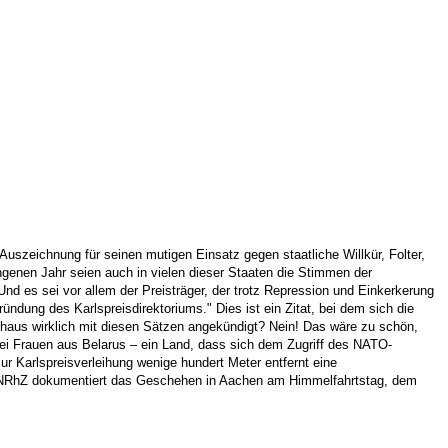
Auszeichnung für seinen mutigen Einsatz gegen staatliche Willkür, Folter,
enen Jahr seien auch in vielen dieser Staaten die Stimmen der
d es sei vor allem der Preisträger, der trotz Repression und Einkerkerung
dung des Karlspreisdirektoriums." Dies ist ein Zitat, bei dem sich die
thaus wirklich mit diesen Sätzen angekündigt? Nein! Das wäre zu schön,
rei Frauen aus Belarus – ein Land, dass sich dem Zugriff des NATO-
 Karlspreisverleihung wenige hundert Meter entfernt eine
ie NRhZ dokumentiert das Geschehen in Aachen am Himmelfahrtstag, dem