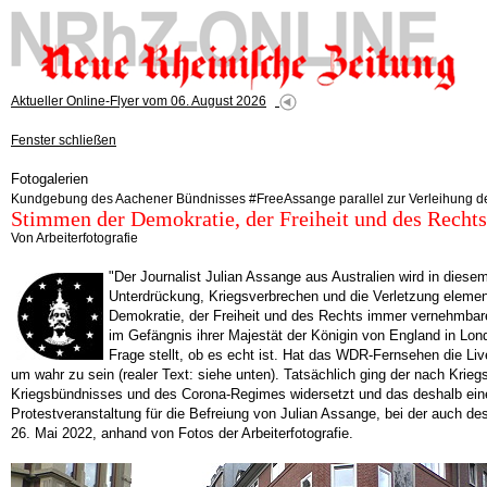
Aktueller Online-Flyer vom 06. August 2026
Fenster schließen
Fotogalerien
Kundgebung des Aachener Bündnisses #FreeAssange parallel zur Verleihung de
Stimmen der Demokratie, der Freiheit und des Rechts
Von Arbeiterfotografie
"Der Journalist Julian Assange aus Australien wird in diese
Unterdrückung, Kriegsverbrechen und die Verletzung eleme
Demokratie, der Freiheit und des Rechts immer vernehmbarer
im Gefängnis ihrer Majestät der Königin von England in Lon
Frage stellt, ob es echt ist. Hat das WDR-Fernsehen die L
um wahr zu sein (realer Text: siehe unten). Tatsächlich ging der nach Kri
Kriegsbündnisses und des Corona-Regimes widersetzt und das deshalb einem
Protestveranstaltung für die Befreiung von Julian Assange, bei der auch
26. Mai 2022, anhand von Fotos der Arbeiterfotografie.