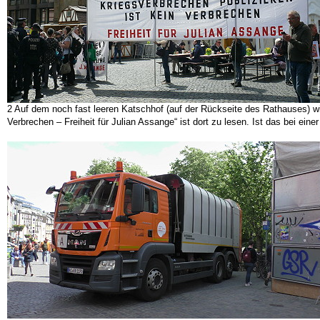
2 Auf dem noch fast leeren Katschhof (auf der Rückseite des Rathauses) wird
Verbrechen – Freiheit für Julian Assange“ ist dort zu lesen. Ist das bei ei