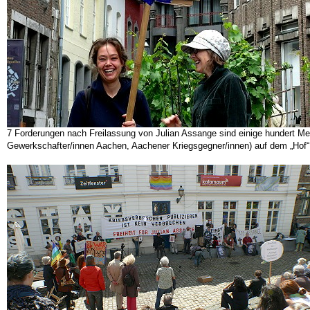
7 Forderungen nach Freilassung von Julian Assange sind einige hundert M
Gewerkschafter/innen Aachen, Aachener Kriegsgegner/innen) auf dem „Hof“ v