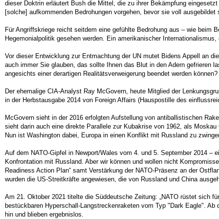
dieser Doktrin erläutert Bush die Mittel, die zu ihrer Bekämpfung eingeset
[solche] aufkommenden Bedrohungen vorgehen, bevor sie voll ausgebildet s
Für Angriffskriege reicht seitdem eine gefühlte Bedrohung aus – wie beim 
Hegemonialpolitik gesehen werden. Ein amerikanischer Internationalismus, d
Vor dieser Entwicklung zur Entmachtung der UN mutet Bidens Appell an di
auch immer Sie glauben, das sollte Ihnen das Blut in den Adern gefrieren 
angesichts einer derartigen Realitätsverweigerung beendet werden können?
Der ehemalige CIA-Analyst Ray McGovern, heute Mitglied der Lenkungsgrupp
in der Herbstausgabe 2014 von Foreign Affairs (Hauspostille des einflussrei
McGovern sieht in der 2016 erfolgten Aufstellung von antiballistischen Rak
sieht darin auch eine direkte Parallele zur Kubakrise von 1962, als Moskau 
Nun ist Washington dabei, Europa in einen Konflikt mit Russland zu zwinge
Auf dem NATO-Gipfel in Newport/Wales vom 4. und 5. September 2014 – ein 
Konfrontation mit Russland. Aber wir können und wollen nicht Kompromisse 
Readiness Action Plan“ samt Verstärkung der NATO-Präsenz an der Ostflan
wurden die US-Streitkräfte angewiesen, die von Russland und China ausg
Am 21. Oktober 2021 titelte die Süddeutsche Zeitung: „NATO rüstet sich f
bestückbaren Hyperschall-Langstreckenraketen vom Typ "Dark Eagle". Ab d
hin und blieben ergebnislos.