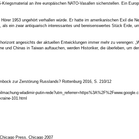
US-Kriegsmaterial an ihre europäischen NATO-Vasallen sicherstellen. Ein Euro
örer 1953 ungehört verhallen würde. Er hatte im amerikanischen Exil die Ne
als ein zwar antiquarisch interessantes und bereisenswertes Stück Erde, um
horizont angesichts der aktuellen Entwicklungen immer mehr zu verengen: „
 und Chinas in Taiwan auftauchen, werden Historiker, die überleben, um den K
mmbock zur Zerstörung Russlands? Rottenburg 2016, S. 210/12
eilmobilmachung-wladimir-putin-rede?utm_referrer=https%3A%2F%2Fwww.google.
kraine-101.html
f Chicago Press, Chicago 2007