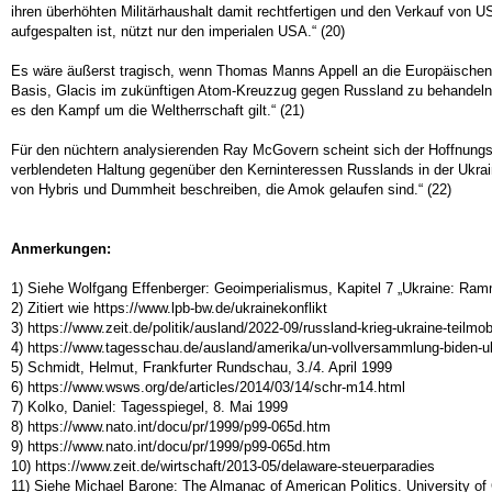
ihren überhöhten Militärhaushalt damit rechtfertigen und den Verkauf von 
aufgespalten ist, nützt nur den imperialen USA.“ (20)
Es wäre äußerst tragisch, wenn Thomas Manns Appell an die Europäischen H
Basis, Glacis im zukünftigen Atom-Kreuzzug gegen Russland zu behandeln, 
es den Kampf um die Weltherrschaft gilt.“ (21)
Für den nüchtern analysierenden Ray McGovern scheint sich der Hoffnungs
verblendeten Haltung gegenüber den Kerninteressen Russlands in der Ukraine
von Hybris und Dummheit beschreiben, die Amok gelaufen sind.“ (22)
Anmerkungen:
1) Siehe Wolfgang Effenberger: Geoimperialismus, Kapitel 7 „Ukraine: Ra
2) Zitiert wie https://www.lpb-bw.de/ukrainekonflikt
3) https://www.zeit.de/politik/ausland/2022-09/russland-krieg-ukraine-t
4) https://www.tagesschau.de/ausland/amerika/un-vollversammlung-biden-u
5) Schmidt, Helmut, Frankfurter Rundschau, 3./4. April 1999
6) https://www.wsws.org/de/articles/2014/03/14/schr-m14.html
7) Kolko, Daniel: Tagesspiegel, 8. Mai 1999
8) https://www.nato.int/docu/pr/1999/p99-065d.htm
9) https://www.nato.int/docu/pr/1999/p99-065d.htm
10) https://www.zeit.de/wirtschaft/2013-05/delaware-steuerparadies
11) Siehe Michael Barone: The Almanac of American Politics. University o