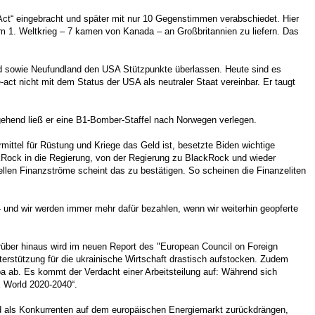
ct“ eingebracht und später mit nur 10 Gegenstimmen verabschiedet. Hier
1. Weltkrieg – 7 kamen von Kanada – an Großbritannien zu liefern. Das
ad sowie Neufundland den USA Stützpunkte überlassen. Heute sind es
e-act nicht mit dem Status der USA als neutraler Staat vereinbar. Er taugt
.
gehend ließ er eine B1-Bomber-Staffel nach Norwegen verlegen.
mittel für Rüstung und Kriege das Geld ist, besetzte Biden wichtige
ckRock in die Regierung, von der Regierung zu BlackRock und wieder
ellen Finanzströme scheint das zu bestätigen. So scheinen die Finanzeliten
 – und wir werden immer mehr dafür bezahlen, wenn wir weiterhin geopferte
arüber hinaus wird im neuen Report des "European Council on Foreign
terstützung für die ukrainische Wirtschaft drastisch aufstocken. Zudem
opa ab. Es kommt der Verdacht einer Arbeitsteilung auf: Während sich
x World 2020-2040“.
nd als Konkurrenten auf dem europäischen Energiemarkt zurückdrängen,