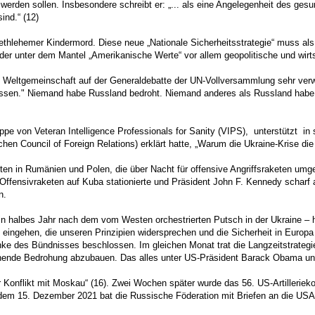
zt werden sollen. Insbesondere schreibt er: „... als eine Angelegenheit des 
ind.“ (12)
Bethlehemer Kindermord. Diese neue „Nationale Sicherheitsstrategie“ muss als
er unter dem Mantel „Amerikanische Werte“ vor allem geopolitische und wirtsc
e Weltgemeinschaft auf der Generaldebatte der UN-Vollversammlung sehr ver
lassen." Niemand habe Russland bedroht. Niemand anderes als Russland habe d
e von Veteran Intelligence Professionals for Sanity (VIPS), unterstützt in 
chen Council of Foreign Relations) erklärt hatte, „Warum die Ukraine-Krise di
eten in Rumänien und Polen, die über Nacht für offensive Angriffsraketen um
Offensivraketen auf Kuba stationierte und Präsident John F. Kennedy scharf auf
n.
halbes Jahr nach dem vom Westen orchestrierten Putsch in der Ukraine – hie
eingehen, die unseren Prinzipien widersprechen und die Sicherheit in Europ
ke des Bündnisses beschlossen. Im gleichen Monat trat die Langzeitstrategi
ehende Bedrohung abzubauen. Das alles unter US-Präsident Barack Obama un
ür Konflikt mit Moskau“ (16). Zwei Wochen später wurde das 56. US-Artilleri
em 15. Dezember 2021 bat die Russische Föderation mit Briefen an die USA