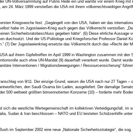
der UN-Vollversammlung auf Putins Rede ein und warnte vor einem Krieg mit
r, am 24. März 1999 verstießen die USA mit ihrem völkerrechtswidrigen Angr
rsten Kriegswoche fest: „Gegängelt von den USA, haben wir das internationa
r selbst habe im Jugoslawien-Krieg auch gegen das Völkerrecht verstoßen. „D
en Sicherheitsratsbeschluss gegeben hätte“. (6) Diese ehrliche Aussage von
sen durchsetzt. Und der US-Politologe und Kriegsforscher Professor Daniel Ko
“ (7) Der Jugoslawienkrieg ersetzte das Völkerrecht durch das »Recht der M
USA auf ihrem Gipfeltreffen im April 1999 in Washington zusammen mit den
entionsrolle auch ohne UN-Mandat (9) dauerhaft verankert wurde. Damit wurd
nitäre Interventionen / Migrationsbewegungen / Ressourcensicherung“ führen
ranschlag von 9/11. Der einzige Grund, warum die USA nach nur 27 Tagen – o
antwortlichen, den Saudi Osama bin Laden, ausgeliefert. Der damalige Senat
t der 500 weltweit größten börsennotierten Konzerne (10) – forderte mehr Bode
 sich die westliche Wertegemeinschaft im kollektiven Verteidigungsfall, im
omalia, Sudan & Iran beschlossen – NATO und EU leisteten Schützenhilfe unt
sh im September 2002 eine neue „Nationale Sicherheitsstrategie“, die sog. 