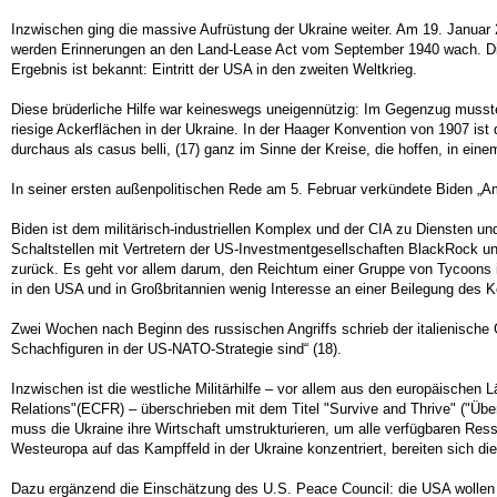
Inzwischen ging die massive Aufrüstung der Ukraine weiter. Am 19. Janua
werden Erinnerungen an den Land-Lease Act vom September 1940 wach. Die
Ergebnis ist bekannt: Eintritt der USA in den zweiten Weltkrieg.
Diese brüderliche Hilfe war keineswegs uneigennützig: Im Gegenzug musst
riesige Ackerflächen in der Ukraine. In der Haager Konvention von 1907 ist d
durchaus als casus belli, (17) ganz im Sinne der Kreise, die hoffen, in ein
In seiner ersten außenpolitischen Rede am 5. Februar verkündete Biden „A
Biden ist dem militärisch-industriellen Komplex und der CIA zu Diensten un
Schaltstellen mit Vertretern der US-Investmentgesellschaften BlackRock u
zurück. Es geht vor allem darum, den Reichtum einer Gruppe von Tycoons in
in den USA und in Großbritannien wenig Interesse an einer Beilegung des K
Zwei Wochen nach Beginn des russischen Angriffs schrieb der italienische G
Schachfiguren in der US-NATO-Strategie sind“ (18).
Inzwischen ist die westliche Militärhilfe – vor allem aus den europäische
Relations"(ECFR) – überschrieben mit dem Titel "Survive and Thrive" ("Über
muss die Ukraine ihre Wirtschaft umstrukturieren, um alle verfügbaren Ress
Westeuropa auf das Kampffeld in der Ukraine konzentriert, bereiten sich di
Dazu ergänzend die Einschätzung des U.S. Peace Council: die USA wollen .