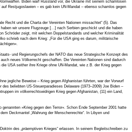
 Atomwaffen. Biden warf Russland vor, die Ukraine mit seinem schamlosen
iff auf Restjugoslawien – es gab kein UN-Mandat – ebenso schamlos gegen
le Recht und die Charta der Vereinten Nationen missachtet“ (5). Das
a haben wir unsere Flugzeuge […] nach Serbien geschickt und die haben
 Schröder zeigt, mit welchen Doppelstandards und welcher Kriminalität
lko schrieb nach dem Krieg: „Für die USA ging es darum, militärische
ächtigen«.
 Staats- und Regierungschefs der NATO das neue Strategische Konzept des
e auch neues Völkerrecht geschaffen. Die Vereinten Nationen sind dadurch
 die USA seither ihre Kriege ohne UN-Mandat, wie z.B. der Krieg gegen
hne jegliche Beweise – Krieg gegen Afghanistan führten, war der Vorwurf
or des beliebten US-Steuerparadieses Delaware (1973–2009) Joe Biden –
ntruppen im völkerrechtswidrigen Krieg gegen Afghanistan, (11) ein Land,
 so genannten »Krieg gegen den Terror«. Schon Ende September 2001 hatte
er dem Deckmantel „Wahrung der Menschenrechte“. In Libyen und
Doktrin des „präemptiven Krieges“ erlassen. In seinem Begleitschreiben zu