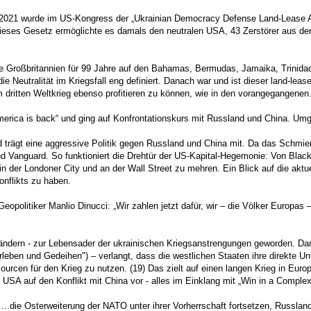
r 2021 wurde im US-Kongress der „Ukrainian Democracy Defense Land-Lease A
ses Gesetz ermöglichte es damals den neutralen USA, 43 Zerstörer aus dem 
e Großbritannien für 99 Jahre auf den Bahamas, Bermudas, Jamaika, Trinid
ie Neutralität im Kriegsfall eng definiert. Danach war und ist dieser land-leas
em dritten Weltkrieg ebenso profitieren zu können, wie in den vorangegangenen
merica is back“ und ging auf Konfrontationskurs mit Russland und China. Um
d trägt eine aggressive Politik gegen Russland und China mit. Da das Schmier
nd Vanguard. So funktioniert die Drehtür der US-Kapital-Hegemonie: Von Bla
 der Londoner City und an der Wall Street zu mehren. Ein Blick auf die aktu
onflikts zu haben.
eopolitiker Manlio Dinucci: „Wir zahlen jetzt dafür, wir – die Völker Europas
n Ländern - zur Lebensader der ukrainischen Kriegsanstrengungen geworden. D
leben und Gedeihen") – verlangt, dass die westlichen Staaten ihre direkte Un
ourcen für den Krieg zu nutzen. (19) Das zielt auf einen langen Krieg in Eur
e USA auf den Konflikt mit China vor - alles im Einklang mit „Win in a Comple
..die Osterweiterung der NATO unter ihrer Vorherrschaft fortsetzen, Russla