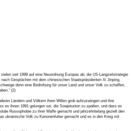
 zielen seit 1999 auf eine Neuordnung Europas ab; die US-Langzeitstrategie
 nach Gesprächen mit dem chinesischen Staatspräsidenten Xi Jinping,
eschweige denn eine Bedrohung für unser Land und unser Volk zu schaffen,
ben.” (2)
 anderen Ländern und Völkern ihren Willen grob aufzuzwingen und ihre
ass es ihnen 1991 gelungen sei, die Sowjetunion zu spalten, und dass es
ie totale Russophobie zu ihrer Waffe gemacht und jahrzehntelang gezielt den
das ukrainische Volk zu Kanonenfutter gemacht und es in den Krieg mit