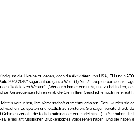
rgründig um die Ukraine zu gehen, doch die Aktivitäten von USA, EU und NATO
ld 2020-2040“ sogar auf die ganze Welt. (1) Am 21. September, sechs Tage
er den "kollektiven Westen": „Wer auch immer versucht, uns zu behindern, g
 zu Konsequenzen führen wird, die Sie in Ihrer Geschichte noch nie erlebt ha
llen Mitteln versuchen, ihre Vorherrschaft aufrechtzuerhalten. Dazu würden sie
chwächen, zu spalten und letztlich zu zerstören. Sie sagen bereits direkt, d
Gebieten zerfällt, die tödlich miteinander verfeindet sind. (...) Sie haben d
icksal eines antirussischen Brückenkopfes vorgesehen haben. Und sie haben 