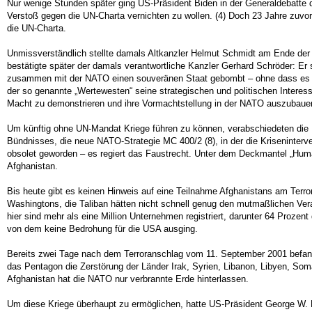
Nur wenige Stunden später ging US-Präsident Biden in der Generaldebatte 
Verstoß gegen die UN-Charta vernichten zu wollen. (4) Doch 23 Jahre zuvo
die UN-Charta.
Unmissverständlich stellte damals Altkanzler Helmut Schmidt am Ende der e
bestätigte später der damals verantwortliche Kanzler Gerhard Schröder: E
zusammen mit der NATO einen souveränen Staat gebombt – ohne dass es ein
der so genannte „Wertewesten“ seine strategischen und politischen Interes
Macht zu demonstrieren und ihre Vormachtstellung in der NATO auszubauen.
Um künftig ohne UN-Mandat Kriege führen zu können, verabschiedeten die 
Bündnisses, die neue NATO-Strategie MC 400/2 (8), in der die Kriseninterv
obsolet geworden – es regiert das Faustrecht. Unter dem Deckmantel „Huma
Afghanistan.
Bis heute gibt es keinen Hinweis auf eine Teilnahme Afghanistans am Terro
Washingtons, die Taliban hätten nicht schnell genug den mutmaßlichen Ver
hier sind mehr als eine Million Unternehmen registriert, darunter 64 Prozen
von dem keine Bedrohung für die USA ausging.
Bereits zwei Tage nach dem Terroranschlag vom 11. September 2001 befand
das Pentagon die Zerstörung der Länder Irak, Syrien, Libanon, Libyen, S
Afghanistan hat die NATO nur verbrannte Erde hinterlassen.
Um diese Kriege überhaupt zu ermöglichen, hatte US-Präsident George W. Bu