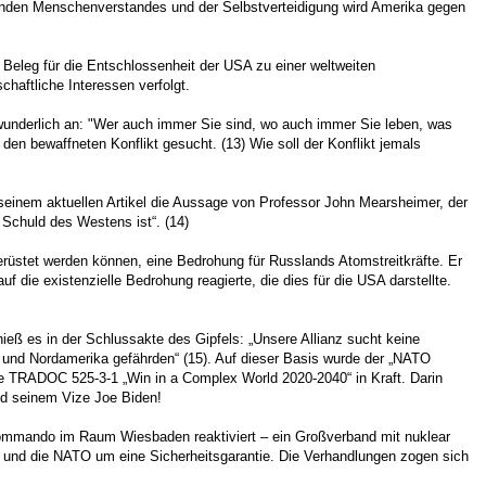
gesunden Menschenverstandes und der Selbstverteidigung wird Amerika gegen
 Beleg für die Entschlossenheit der USA zu einer weltweiten
haftliche Interessen verfolgt.
wunderlich an: "Wer auch immer Sie sind, wo auch immer Sie leben, was
en bewaffneten Konflikt gesucht. (13) Wie soll der Konflikt jemals
seinem aktuellen Artikel die Aussage von Professor John Mearsheimer, der
e Schuld des Westens ist“. (14)
gerüstet werden können, eine Bedrohung für Russlands Atomstreitkräfte. Er
 die existenzielle Bedrohung reagierte, die dies für die USA darstellte.
ß es in der Schlussakte des Gipfels: „Unsere Allianz sucht keine
a und Nordamerika gefährden“ (15). Auf dieser Basis wurde der „NATO
e TRADOC 525-3-1 „Win in a Complex World 2020-2040“ in Kraft. Darin
d seinem Vize Joe Biden!
ekommando im Raum Wiesbaden reaktiviert – ein Großverband mit nuklear
 und die NATO um eine Sicherheitsgarantie. Die Verhandlungen zogen sich