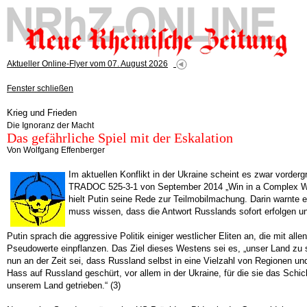
Aktueller Online-Flyer vom 07. August 2026
Fenster schließen
Krieg und Frieden
Die Ignoranz der Macht
Das gefährliche Spiel mit der Eskalation
Von Wolfgang Effenberger
Im aktuellen Konflikt in der Ukraine scheint es zwar vorde
TRADOC 525-3-1 von September 2014 „Win in a Complex Wor
hielt Putin seine Rede zur Teilmobilmachung. Darin warnte 
muss wissen, dass die Antwort Russlands sofort erfolgen und
Putin sprach die aggressive Politik einiger westlicher Eliten an, die mit a
Pseudowerte einpflanzen. Das Ziel dieses Westens sei es, „unser Land zu s
nun an der Zeit sei, dass Russland selbst in eine Vielzahl von Regionen und 
Hass auf Russland geschürt, vor allem in der Ukraine, für die sie das Sch
unserem Land getrieben.“ (3)