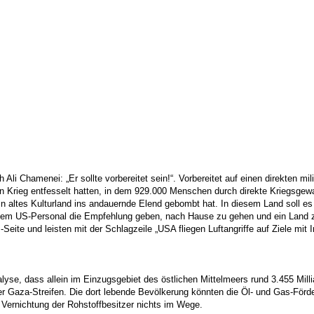
 Ali Chamenei: „Er sollte vorbereitet sein!“. Vorbereitet auf einen direkten mi
n Krieg entfesselt hatten, in dem 929.000 Menschen durch direkte Kriegsgewa
in altes Kulturland ins andauernde Elend gebombt hat. In diesem Land soll
 dem US-Personal die Empfehlung geben, nach Hause zu gehen und ein Land z
eite und leisten mit der Schlagzeile „USA fliegen Luftangriffe auf Ziele mit I
nalyse, dass allein im Einzugsgebiet des östlichen Mittelmeers rund 3.455 
er Gaza-Streifen. Die dort lebende Bevölkerung könnten die Öl- und Gas-Förder
 Vernichtung der Rohstoffbesitzer nichts im Wege.