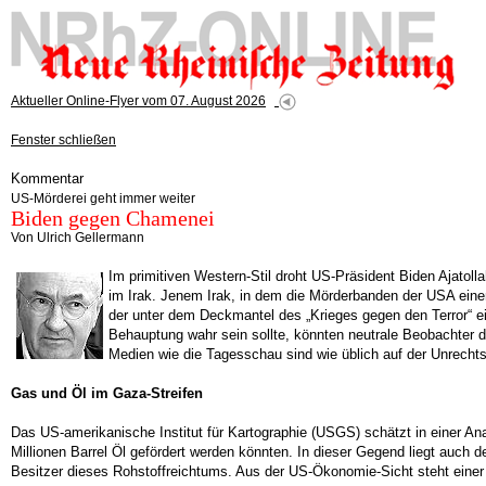
Aktueller Online-Flyer vom 07. August 2026
Fenster schließen
Kommentar
US-Mörderei geht immer weiter
Biden gegen Chamenei
Von Ulrich Gellermann
Im primitiven Western-Stil droht US-Präsident Biden Ajatollah
im Irak. Jenem Irak, in dem die Mörderbanden der USA eine
der unter dem Deckmantel des „Krieges gegen den Terror“ e
Behauptung wahr sein sollte, könnten neutrale Beobachter
Medien wie die Tagesschau sind wie üblich auf der Unrechts-S
Gas und Öl im Gaza-Streifen
Das US-amerikanische Institut für Kartographie (USGS) schätzt in einer A
Millionen Barrel Öl gefördert werden könnten. In dieser Gegend liegt auch d
Besitzer dieses Rohstoffreichtums. Aus der US-Ökonomie-Sicht steht einer