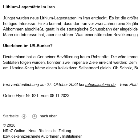
Lithium-Lagerstätte im Iran
Jüngst wurden neue Lithium-Lagerstätten im Iran entdeckt. Es ist die grö
heftiges Interesse. Hinzu kommt, dass der Iran vor zwei Jahren eine 25-jä
Abkommen abschließt, gerät in die strategische Schussbahn der eingebildete
Mann ein Interesse hat, aber sie stören. Was einer störenden Bevölkerung 
Überleben im US-Bunker?
Deutschland hat außer seiner Bevölkerung kaum Rohstoffe. Die wäre immer
Soldaten folgen würden, könnten zwei imperiale Ziele erreicht werden: D
am Ukraine-Krieg käme einem kollektiven Selbstmord gleich. Ob Scholz, B
Erstveröffentlichung am 27. Oktober 2023 bei
rationalgalerie.de
– Eine Platt
Online-Flyer Nr. 821 vom 08.11.2023
Startseite
nach oben
© 2026
NRhZ-Online - Neue Rheinische Zeitung
bzw. gekennzeichnete AutorInnen / Institutionen