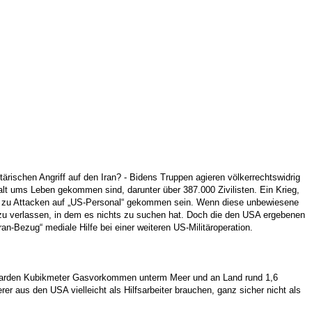
litärischen Angriff auf den Iran? - Bidens Truppen agieren völkerrechtswidrig
lt ums Leben gekommen sind, darunter über 387.000 Zivilisten. Ein Krieg,
 es zu Attacken auf „US-Personal“ gekommen sein. Wenn diese unbewiesene
u verlassen, in dem es nichts zu suchen hat. Doch die den USA ergebenen
ran-Bezug“ mediale Hilfe bei einer weiteren US-Militäroperation.
Milliarden Kubikmeter Gasvorkommen unterm Meer und an Land rund 1,6
er aus den USA vielleicht als Hilfsarbeiter brauchen, ganz sicher nicht als