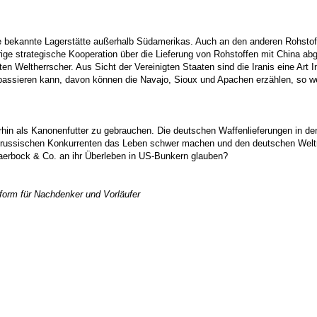
ßte bekannte Lagerstätte außerhalb Südamerikas. Auch an den anderen Rohsto
hrige strategische Kooperation über die Lieferung von Rohstoffen mit China a
n Weltherrscher. Aus Sicht der Vereinigten Staaten sind die Iranis eine Art I
passieren kann, davon können die Navajo, Sioux und Apachen erzählen, so we
hin als Kanonenfutter zu gebrauchen. Die deutschen Waffenlieferungen in de
em russischen Konkurrenten das Leben schwer machen und den deutschen Weltm
aerbock & Co. an ihr Überleben in US-Bunkern glauben?
form für Nachdenker und Vorläufer