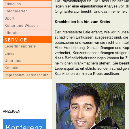
Die Physiotherapeutin Lilo Cross und der M
Filmclips
legen hier eine eigenständige Analyse vor, d
Originalliteratur beruht. Und das in einer lei
Fotogalerien
Sport
Krankheiten bis hin zum Krebs
Kultur und Wissen
Der interessierte Laie erfährt, wie wir in uns
Literatur
schädlichen Einflüssen ausgesetzt sind, di
SERVICE
potenzieren und warum wir sie nicht unmitte
LeserInnenbriefe
Aber Erschöpfung, Schlafstörungen und Kop
verbreitet, Konzentrationsstörungen steigen n
Links
diese Befindlichkeitsstörungen können im
Über uns
heimlichen Krankmachern stehen. Sie beeint
Kontakt
Lebensqualität erheblich, sondern schädigen
Krankheiten bis hin zu Krebs auslösen.
Impressum/Datenschutz
ANZEIGEN