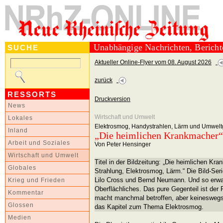
Unabhängige Nachrichten, Berich
SUCHE
Aktueller Online-Flyer vom 08. August 2026
zurück
RESSORTS
Druckversion
News
Wirtschaft und Umwelt
Lokales
Elektrosmog, Handystrahlen, Lärm und Umweltg
Inland
„Die heimlichen Krankmacher“
Arbeit und Soziales
Von Peter Hensinger
Wirtschaft und Umwelt
Titel in der Bildzeitung: „Die heimlichen Kr
Globales
Strahlung, Elektrosmog, Lärm.“ Die Bild-Ser
Lilo Cross und Bernd Neumann. Und so erwar
Krieg und Frieden
Oberflächliches. Das pure Gegenteil ist der 
Kommentar
macht manchmal betroffen, aber keineswegs 
Glossen
das Kapitel zum Thema Elektrosmog.
Medien