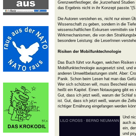
Grenzwertfestleger, die „kurzerhand Studien
das Ergebnis nicht in ihr Konzept passte.“(S
Die Autoren verstehen es, nicht nur einen Ü
Wissenschaft zu geben, sondern in die Tiefe
wissenschaftlichen Exkursen vermitteln sie 
Wirkmechanismen, die von den Strahlungsbe
besondere Leistung: die LeserInnen versteh
Risiken der
Mobilfunktechnologie
Das Buch führt vor Augen, welchen Risiken w
Mobilfunktechnologie ausgesetzt sind, und w
anderen Umweltbelastungen steht. Aber: Cr
Panik. Schon beim Lesen hat man das Gefühl
Wer sich schützen will, muss Bescheid wiss
heißt ein Kapitel. Einen Notausgang gibt es
Gut, dass ich jetzt weiß, warum der Schlaf 
ist. Gut, dass ich jetzt weiß, warum die Zell
richtiger Ernährung eingefangen werden kön
Und nic
auch a
ein, de
und psy