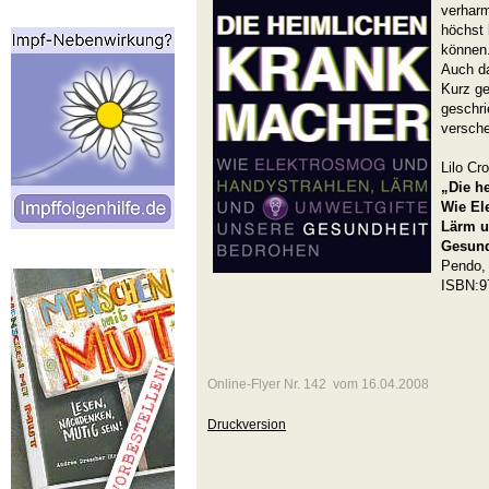
verharm
höchst
können.
Auch da
Kurz ge
geschr
versch
Lilo Cr
„Die h
Wie El
Lärm u
Gesund
Pendo,
ISBN:97
Online-Flyer Nr. 142 vom 16.04.2008
Druckversion