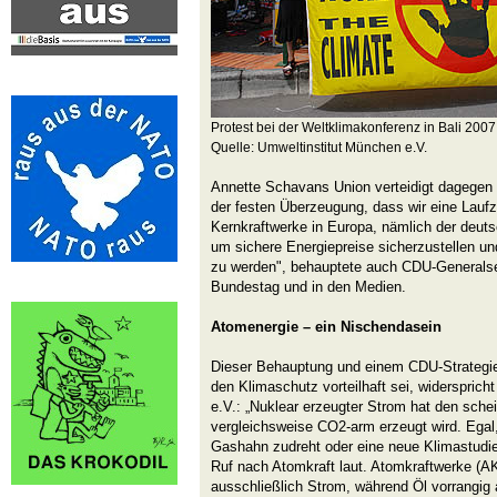
Protest bei der Weltklimakonferenz in Bali 2007
Quelle: Umweltinstitut München e.V.
Annette Schavans Union verteidigt dagegen w
der festen Überzeugung, dass wir eine Laufz
Kernkraftwerke in Europa, nämlich der deut
um sichere Energiepreise sicherzustellen 
zu werden", behauptete auch CDU-Generalse
Bundestag und in den Medien.
Atomenergie – ein Nischendasein
Dieser Behauptung und einem CDU-Strategie
den Klimaschutz vorteilhaft sei, widerspric
e.V.: „Nuklear erzeugter Strom hat den schei
vergleichsweise CO2-arm erzeugt wird. Egal,
Gashahn zudreht oder eine neue Klimastudie v
Ruf nach Atomkraft laut. Atomkraftwerke (
ausschließlich Strom, während Öl vorrangig a