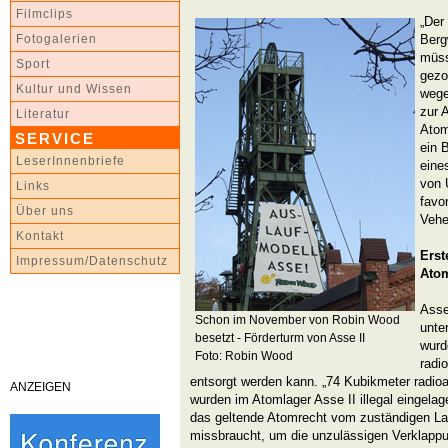
Filmclips
„Der
Berg
Fotogalerien
müss
Sport
gezo
Kultur und Wissen
wege
zur 
Literatur
Atom
SERVICE
ein 
LeserInnenbriefe
eine
von 
Links
favor
Über uns
Vehe
Kontakt
Erst
Impressum/Datenschutz
Atom
Asse
Schon im November von Robin Wood
unte
besetzt - Förderturm von Asse II
wurd
Foto: Robin Wood
radio
entsorgt werden kann. „74 Kubikmeter radioak
ANZEIGEN
wurden im Atomlager Asse II illegal eingelage
das geltende Atomrecht vom zuständigen L
missbraucht, um die unzulässigen Verklappu