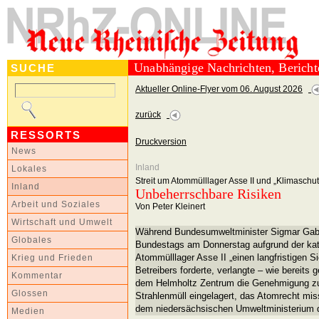
Unabhängige Nachrichten, Berich
SUCHE
Aktueller Online-Flyer vom 06. August 2026
zurück
RESSORTS
Druckversion
News
Inland
Lokales
Streit um Atommülllager Asse II und „Klimasch
Inland
Unbeherrschbare Risiken
Arbeit und Soziales
Von Peter Kleinert
Wirtschaft und Umwelt
Während Bundesumweltminister Sigmar Gabri
Globales
Bundestags am Donnerstag aufgrund der ka
Atommülllager Asse II „einen langfristigen 
Krieg und Frieden
Betreibers forderte, verlangte – wie bereits
Kommentar
dem Helmholtz Zentrum die Genehmigung zu 
Glossen
Strahlenmüll eingelagert, das Atomrecht m
dem niedersächsischen Umweltministerium de
Medien