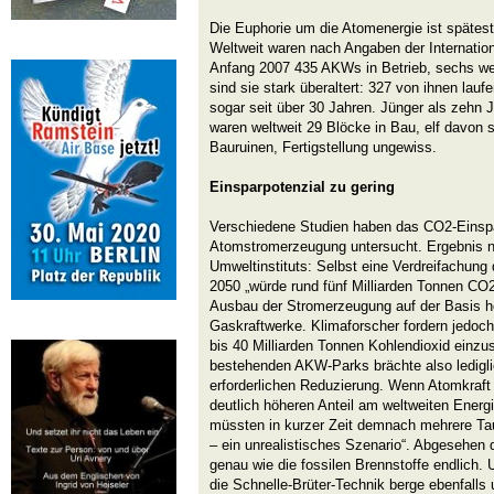
Die Euphorie um die Atomenergie ist spätest
Weltweit waren nach Angaben der Internati
Anfang 2007 435 AKWs in Betrieb, sechs wen
sind sie stark überaltert: 327 von ihnen lauf
sogar seit über 30 Jahren. Jünger als zehn 
waren weltweit 29 Blöcke in Bau, elf davon s
Bauruinen, Fertigstellung ungewiss.
Einsparpotenzial zu gering
Verschiedene Studien haben das CO2-Einspa
Atomstromerzeugung untersucht. Ergebnis 
Umweltinstituts: Selbst eine Verdreifachun
2050 „würde rund fünf Milliarden Tonnen CO
Ausbau der Stromerzeugung auf der Basis h
Gaskraftwerke. Klimaforscher fordern jedoch
bis 40 Milliarden Tonnen Kohlendioxid einzu
bestehenden AKW-Parks brächte also ledigli
erforderlichen Reduzierung. Wenn Atomkraf
deutlich höheren Anteil am weltweiten Energ
müssten in kurzer Zeit demnach mehrere T
– ein unrealistisches Szenario“. Abgesehen 
genau wie die fossilen Brennstoffe endlich.
die Schnelle-Brüter-Technik berge ebenfalls