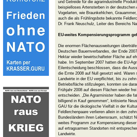
und Getreide für die agrarindustrielle Produk
beispielloses Artensterben in der deutschen
Vogelarten, wie Braunkehlchen, Grauammer,
auch die als Frühlingsbote bekannte Feldlerc
Dr. Frank Neuschulz, Leiter des Bereichs Na
EU-weites Kompensierungsprogramm gef
Die enormen Flächenausweitungen überträfe
Deutschen Bauernverbandes, der Ende 2007
Hektar wieder bewirtschafteter Fläche auf 
habe. Im September 2007 hatten die EU-Agrar
Eilentscheidung beschlossen, dass die Ausse
die Ernte 2008 auf Null gesetzt wird. Waren 
Landwirte in der EU verpflichtet, bis zu zehn
Betriebsfläche stillzulegen, konnten sie dar
Frühjahr 2008 auf diesen Flächen wieder fre
entscheiden. „Die Agrarminister haben die f
billigend in Kauf genommen“, kritisierte Neus
GAU für die ökologische Vielfalt in der Kult
Feldlerchenpaare verlieren allein in den ze
Bundesländern ihren Lebensraum, schätzt Ne
weites Programm zur Kompensierung dieser 
auf ertragsarmen Standorten mit entspreche
Landwirte.