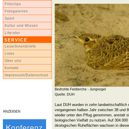
Filmclips
Fotogalerien
Sport
Kultur und Wissen
Literatur
SERVICE
LeserInnenbriefe
Links
Über uns
Kontakt
Impressum/Datenschutz
Bedrohte Feldlerche - Jungvogel
Quelle: DUH
Laut DUH wurden in zehn landwirtschaftlich
vergangenen halben Jahr zwischen 38 und 80
ANZEIGEN
wieder unter den Pflug genommen, anstatt sie
biologischen Vielfalt zu nutzen. Auf 304.00
ökologischen Ruheflächen wachsen in dies