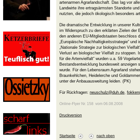
artenarmen Agrarlandschaft. Das lag vor all
Landwirte ihre ertragsärmsten Standorte un
nutzten, die jedoch ökologisch besonders art
Die dramatische Entwicklung in unserer Kult
im Widerspruch zu den erklärten Zielen de
den anderen EU-Mitgliedstaaten beschloss d
„Europäische Nachhaltigkeitsstrategie“ und
„Nationale Strategie zur biologischen Vielfal
Verlust an biologischer Vielfalt zu stoppen. 
für die Artenvielfalt“ wurden u.a. 59 Vogela
Bestandsentwicklung bundesweit anzeigen soll
wurde. Für den Lebensraum Agrarland stehe
Braunkehlchen, Heidelerche und Goldammer –
unter der Anbauausweitung leiden. (PK)
Für Rückfragen:
neuschulz@duh.de
,
fokken
Online-Flyer Nr. 158 vom 06.08.2008
Druckversion
Startseite
nach oben