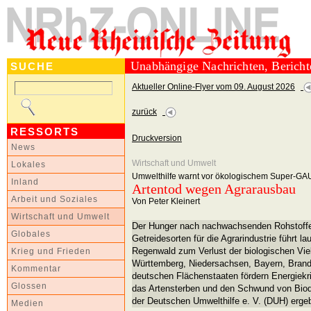
Unabhängige Nachrichten, Berich
SUCHE
Aktueller Online-Flyer vom 09. August 2026
zurück
RESSORTS
Druckversion
News
Wirtschaft und Umwelt
Lokales
Umwelthilfe warnt vor ökologischem Super-GA
Inland
Artentod wegen Agrarausbau
Arbeit und Soziales
Von Peter Kleinert
Wirtschaft und Umwelt
Der Hunger nach nachwachsenden Rohstoffe
Globales
Getreidesorten für die Agrarindustrie führt 
Regenwald zum Verlust der biologischen Viel
Krieg und Frieden
Württemberg, Niedersachsen, Bayern, Bran
Kommentar
deutschen Flächenstaaten fördern Energiekr
Glossen
das Artensterben und den Schwund von Biodi
der Deutschen Umwelthilfe e. V. (DUH) erge
Medien