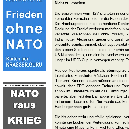
Nicht zu knacken
Die Spielerinnen vom HSV starteten in der e
kompakter Formation, die für die Frauen des
Die Hamburgerinnen zeigten herrliche Konter
Deckung der Frankfurterinnen mehrfach in V
verletzte Spielerinnen wie Conny Pohlers, S
India Trotter, Alexandra Krieger und Sarah 
erkrankte Sandra Smisek überhaupt ersetzt 
den sieben Spielerinnen spielen immerhin s
US-Nationaldress, und eine ist Nachwuchsspi
jüngst im UEFA Cup in Norwegen wichtige T
Aus der Not heraus spielte als Sturmspitze e
talentiertes Frankfurter Mädchen, Kristina Br
"Fortuna" Brenner heißen müssen an diesem 
soweit, dass FFC Manager, Trainer und Fan
schoß im Elfmeterraum auf das Hamburger T
parierte, aber ließ den Ball abprallen. Die C
mit einem Heber ins Tor. Nun wurde das kom
Hamburgerinnen großmaschiger.
Die bis daher recht unauffällig spielende Nat
konnte die Lücken der Verteidigung von recht
Minute eine Massflanke in Richtung Elfer, 