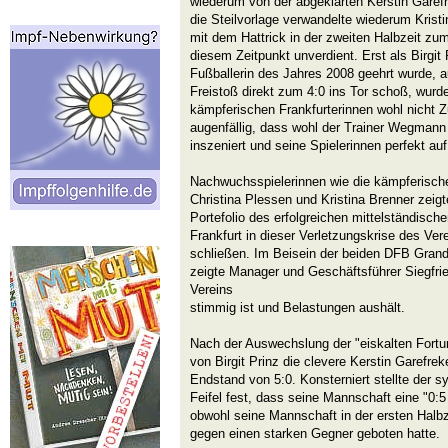
wiederum von der abgeklärten Kerstin Garefr
die Steilvorlage verwandelte wiederum Kristi
mit dem Hattrick in der zweiten Halbzeit zu
diesem Zeitpunkt unverdient. Erst als Birgit 
Fußballerin des Jahres 2008 geehrt wurde, 
Freistoß direkt zum 4:0 ins Tor schoß, wurde
kämpferischen Frankfurterinnen wohl nicht Z
augenfällig, dass wohl der Trainer Wegman
inszeniert und seine Spielerinnen perfekt auf
Nachwuchsspielerinnen wie die kämpferisch
Christina Plessen und Kristina Brenner zeigt
Portefolio des erfolgreichen mittelständis
Frankfurt in dieser Verletzungskrise des Ver
schließen. Im Beisein der beiden DFB Gran
zeigte Manager und Geschäftsführer Siegfrie
Vereins
stimmig ist und Belastungen aushält.
Nach der Auswechslung der "eiskalten Fortu
von Birgit Prinz die clevere Kerstin Garefre
Endstand von 5:0. Konsterniert stellte der
Feifel fest, dass seine Mannschaft eine "0
obwohl seine Mannschaft in der ersten Halbz
gegen einen starken Gegner geboten hatte.