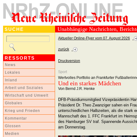
Unabhängige Nachrichten, Berich
SUCHE
Aktueller Online-Flyer vom 07. August 2026
zurück
RESSORTS
Druckversion
News
Sport
Lokales
Wertvolles Portfolio an Frankfurter Fußballerinne
Inland
Und ein starkes Mädchen
Arbeit und Soziales
Von Bernd J.R. Henke
Wirtschaft und Umwelt
DFB-Präsidiumsmitglied Vizepräsidentin Ha
Globales
Präsident Dr. Theo Zwanziger sahen ein Frau
unterschiedlichen Halbzeiten, als die stark
Krieg und Frieden
Mannschaft des 1. FFC Frankfurt im Heimsp
Kommentar
des Hamburger SV traf. Spannende Aussicht
Glossen
am Donnerstag.
Medien