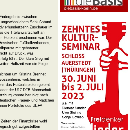
 Endergebnis zwischen
t ungewöhnlichem Schlußstand
ndvierhundertzehn Zuschauer im
s die Titelanwartschaft an
m Horizont erschienen war. Der
Hessischen Fußballverbandes,
lbpause mit gebotener
nicht auf Druck, was
olg führt. Der klare Sieg mit
eiten Halbzeit war die Folge.
ichten um Kristina Brenner,
 Sossenheim, welches in
s das Fußballspielen gelernt
 Kader der U17 DFB Mannschaft
atzburg konnte beruhigt nach
deutschen Frauen- und Mädchen
rinnen-Portefolio des UEFA
.
iten der Finanzkrise wohl
tegisch gut aufgestellten