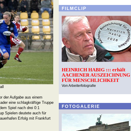
FILMCLIP
HEINRICH HABIG ::: erhält
AACHENER AUSZEICHNUNG
FÜR MENSCHLICHKEIT
Von Arbeiterfotografie
all
or der Aufgabe aus einem
ader eine schlagkräftige Truppe
FOTOGALERIE
dem Spiel nach drei 0:1
up Spielen deutete auch für
auerhafen Erfolg mit Frankfurt