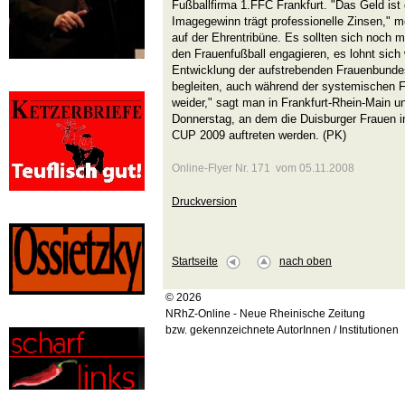
Fußballfirma 1.FFC Frankfurt. "Das Geld ist 
Imagegewinn trägt professionelle Zinsen," 
auf der Ehrentribüne. Es sollten sich noch 
den Frauenfußball engagieren, es lohnt sich w
Entwicklung der aufstrebenden Frauenbunde
begleiten, auch während der systemischen F
weider," sagt man in Frankfurt-Rhein-Main 
Donnerstag, an dem die Duisburger Frauen
CUP 2009 auftreten werden. (PK)
Online-Flyer Nr. 171 vom 05.11.2008
Druckversion
Startseite
nach oben
© 2026
NRhZ-Online - Neue Rheinische Zeitung
bzw. gekennzeichnete AutorInnen / Institutionen