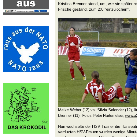
Kristina Brenner stand, um, wie sie später n
Frische gestand, zum 2:0 "einzulochen".
Meike Weber (12) vs. Silvia Salender (12), lin
Brenner (11)
| Fotos: Peter Hartenfelser,
www.a2
Nun wechselte der HSV Trainer die Hanseat
verduzten HSV-Frauen wurden wenige Minuten