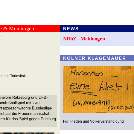
te & Meinungen
NEWS
NRhZ - Meldungen
KÖLNER KLAGEMAUER
n mit Torinstinkt
nnelore Ratzeburg und DFB-
enfußballspiel mit zwei
 ersatzgeschwächte Bundesliga-
iel auf die Frauenmannschaft
en für das Spiel gegen Duisburg
Für Frieden und Völkerverständigung