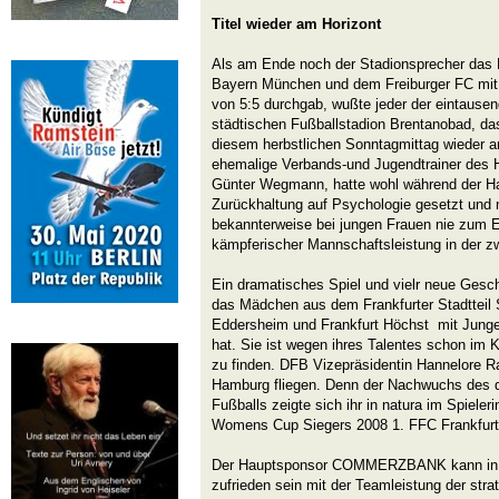
Titel wieder am Horizont
Als am Ende noch der Stadionsprecher das
Bayern München und dem Freiburger FC mi
von 5:5 durchgab, wußte jeder der eintause
städtischen Fußballstadion Brentanobad, das
diesem herbstlichen Sonntagmittag wieder a
ehemalige Verbands-und Jugendtrainer des 
Günter Wegmann, hatte wohl während der Ha
Zurückhaltung auf Psychologie gesetzt und 
bekannterweise bei jungen Frauen nie zum Erf
kämpferischer Mannschaftsleistung in der zw
Ein dramatisches Spiel und vielr neue Gesch
das Mädchen aus dem Frankfurter Stadtteil
Eddersheim und Frankfurt Höchst mit Jungen
hat. Sie ist wegen ihres Talentes schon im
zu finden. DFB Vizepräsidentin Hannelore R
Hamburg fliegen. Denn der Nachwuchs des 
Fußballs zeigte sich ihr in natura im Spiele
Womens Cup Siegers 2008 1. FFC Frankfurt
Der Hauptsponsor COMMERZBANK kann in Ze
zufrieden sein mit der Teamleistung der stra