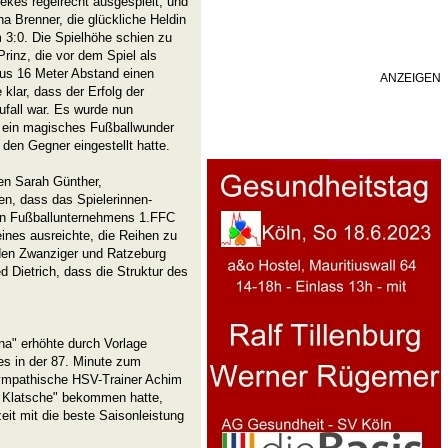
ekes regelrecht ausgespielt, und
na Brenner, die glückliche Heldin
m 3:0. Die Spielhöhe schien zu
Prinz, die vor dem Spiel als
aus 16 Meter Abstand einen
ANZEIGEN
 klar, dass der Erfolg der
ufall war. Es wurde nun
n ein magisches Fußballwunder
 den Gegner eingestellt hatte.
en Sarah Günther,
en, dass das Spielerinnen-
chen Fußballunternehmens 1.FFC
eines ausreichte, die Reihen zu
den Zwanziger und Ratzeburg
d Dietrich, dass die Struktur des
na" erhöhte durch Vorlage
kes in der 87. Minute zum
 sympathische HSV-Trainer Achim
:5 Klatsche" bekommen hatte,
eit mit die beste Saisonleistung