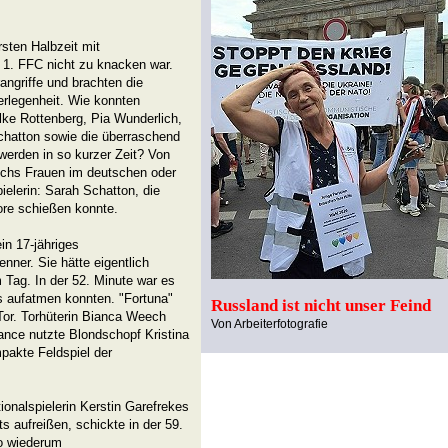
rsten Halbzeit mit
 1. FFC nicht zu knacken war.
angriffe und brachten die
erlegenheit. Wie konnten
ilke Rottenberg, Pia Wunderlich,
Schatton sowie die überraschend
werden in so kurzer Zeit? Von
echs Frauen im deutschen oder
elerin: Sarah Schatton, die
ore schießen konnte.
in 17-jähriges
enner. Sie hätte eigentlich
Tag. In der 52. Minute war es
s aufatmen konnten. "Fortuna"
Russland ist nicht unser Feind
or. Torhüterin Bianca Weech
Von Arbeiterfotografie
hance nutzte Blondschopf Kristina
pakte Feldspiel der
ionalspielerin Kerstin Garefrekes
s aufreißen, schickte in der 59.
wo wiederum