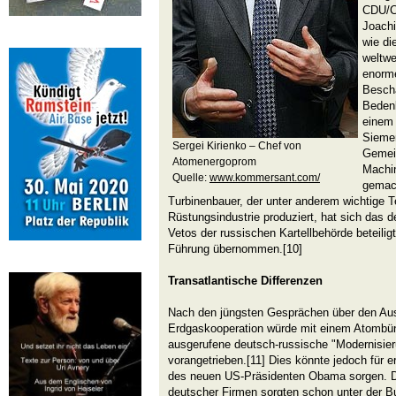
CDU/C
Joachi
wie di
weltwe
enorm
Beschä
Beden
einem
Sieme
Sergei Kirienko – Chef von
Gemei
Atomenergoprom
Machin
Quelle:
www.kommersant.com/
gemac
Turbinenbauer, der unter anderem wichtige T
Rüstungsindustrie produziert, hat sich das 
Vetos der russischen Kartellbehörde beteilig
Führung übernommen.[10]
Transatlantische Differenzen
Nach den jüngsten Gesprächen über den Au
Erdgaskooperation würde mit einem Atombün
ausgerufene deutsch-russische "Modernisier
vorangetrieben.[11] Dies könnte jedoch für e
des neuen US-Präsidenten Obama sorgen. D
deutscher Firmen sorgten schon unter der Bu