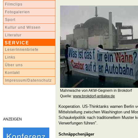
Filmclips
Fotogalerien
Sport
Kultur und Wissen
Literatur
SERVICE
LeserInnenbriefe
Links
Über uns
Kontakt
Impressum/Datenschutz
Mahnwache von AKW-Gegnern in Brokdorf
Quelle:
www.brokdorf-antiakw.de
Kooperation. US-Thinktanks warnen Berlin v
Mittelstellung zwischen Washington und M
Schaukelpolitik nach traditionellem Muster k
ANZEIGEN
Verwerfungen führen".
Schnäppchenjäger