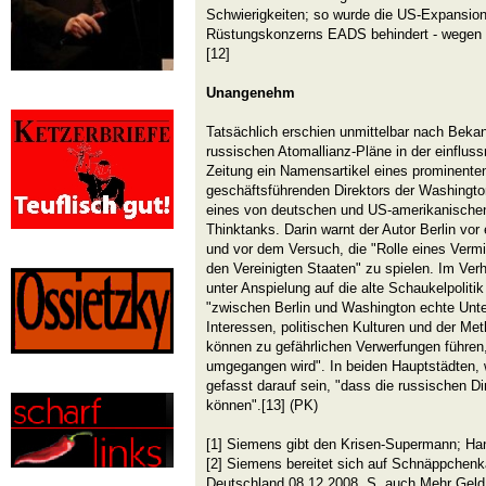
Schwierigkeiten; so wurde die US-Expansio
Rüstungskonzerns EADS behindert - wegen d
[12]
Unangenehm
Tatsächlich erschien unmittelbar nach Beka
russischen Atomallianz-Pläne in der einfluss
Zeitung ein Namensartikel eines prominenten
geschäftsführenden Direktors der Washingto
eines von deutschen und US-amerikanischen 
Thinktanks. Darin warnt der Autor Berlin vo
und vor dem Versuch, die "Rolle eines Verm
den Vereinigten Staaten" zu spielen. Im Verh
unter Anspielung auf die alte Schaukelpolit
"zwischen Berlin und Washington echte Unter
Interessen, politischen Kulturen und der Me
können zu gefährlichen Verwerfungen führen
umgegangen wird". In beiden Hauptstädten, w
gefasst darauf sein, "dass die russischen
können".[13] (PK)
[1] Siemens gibt den Krisen-Supermann; Han
[2] Siemens bereitet sich auf Schnäppchenk
Deutschland 08.12.2008. S. auch Mehr Geld