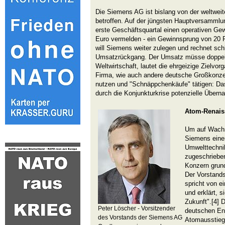
Die Siemens AG ist bislang von der weltweit
betroffen. Auf der jüngsten Hauptversammlu
erste Geschäftsquartal einen operativen Gew
Euro vermelden - ein Gewinnsprung von 20 P
will Siemens weiter zulegen und rechnet sch
Umsatzrückgang. Der Umsatz müsse doppelt
Weltwirtschaft, lautet die ehrgeizige Zielvo
Firma, wie auch andere deutsche Großkonze
nutzen und "Schnäppchenkäufe" tätigen: D
durch die Konjunkturkrise potenzielle Überna
Atom-Renais
Um auf Wachs
Siemens einer
Umwelttechni
zugeschrieben
Konzern grund
Der Vorstand
spricht von e
und erklärt, 
Zukunft".[4] 
Peter Löscher - Vorsitzender
deutschen Ene
des Vorstands der Siemens AG
Atomausstiegs