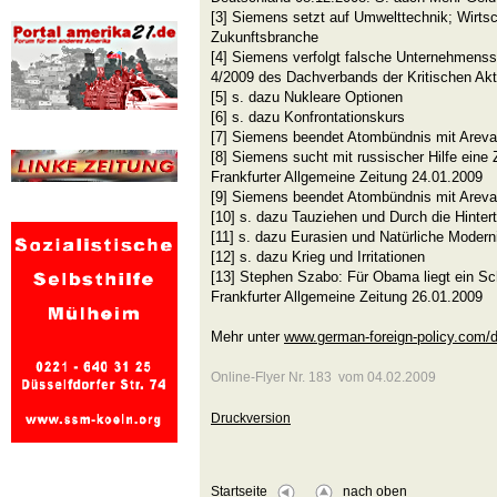
[3] Siemens setzt auf Umwelttechnik; Wirt
Zukunftsbranche
[4] Siemens verfolgt falsche Unternehmensst
4/2009 des Dachverbands der Kritischen Akt
[5] s. dazu Nukleare Optionen
[6] s. dazu Konfrontationskurs
[7] Siemens beendet Atombündnis mit Areva
[8] Siemens sucht mit russischer Hilfe eine 
Frankfurter Allgemeine Zeitung 24.01.2009
[9] Siemens beendet Atombündnis mit Areva
[10] s. dazu Tauziehen und Durch die Hintert
[11] s. dazu Eurasien und Natürliche Modern
[12] s. dazu Krieg und Irritationen
[13] Stephen Szabo: Für Obama liegt ein Sch
Frankfurter Allgemeine Zeitung 26.01.2009
Mehr unter
www.german-foreign-policy.com/de
Online-Flyer Nr. 183 vom 04.02.2009
Druckversion
Startseite
nach oben