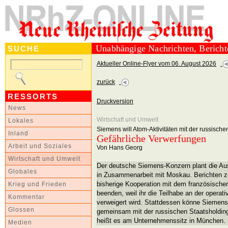
Unabhängige Nachrichten, Berich
SUCHE
Aktueller Online-Flyer vom 06. August 2026
zurück
RESSORTS
Druckversion
News
Wirtschaft und Umwelt
Lokales
Siemens will Atom-Aktivitäten mit der russis
Inland
Gefährliche Verwerfungen
Arbeit und Soziales
Von Hans Georg
Wirtschaft und Umwelt
Der deutsche Siemens-Konzern plant die Au
Globales
in Zusammenarbeit mit Moskau. Berichten zuf
bisherige Kooperation mit dem französisch
Krieg und Frieden
beenden, weil ihr die Teilhabe an der operat
Kommentar
verweigert wird. Stattdessen könne Siemens
Glossen
gemeinsam mit der russischen Staatsholdi
heißt es am Unternehmenssitz in München.
Medien