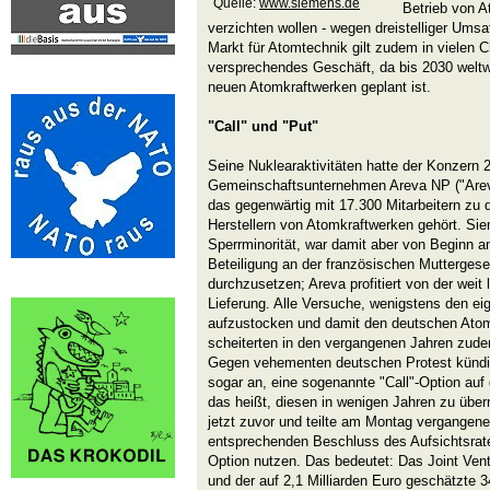
Quelle:
www.siemens.de
Betrieb von 
verzichten wollen - wegen dreistelliger Umsat
Markt für Atomtechnik gilt zudem in vielen C
versprechendes Geschäft, da bis 2030 weltw
neuen Atomkraftwerken geplant ist.
"Call" und "Put"
Seine Nuklearaktivitäten hatte der Konzern 
Gemeinschaftsunternehmen Areva NP ("Arev
das gegenwärtig mit 17.300 Mitarbeitern zu 
Herstellern von Atomkraftwerken gehört. Sie
Sperrminorität, war damit aber von Beginn an
Beteiligung an der französischen Muttergese
durchzusetzen; Areva profitiert von der weit
Lieferung. Alle Versuche, wenigstens den ei
aufzustocken und damit den deutschen Atom
scheiterten in den vergangenen Jahren zud
Gegen vehementen deutschen Protest kündig
sogar an, eine sogenannte "Call"-Option auf
das heißt, diesen in wenigen Jahren zu ü
jetzt zuvor und teilte am Montag vergange
entsprechenden Beschluss des Aufsichtsrate
Option nutzen. Das bedeutet: Das Joint Ven
und der auf 2,1 Milliarden Euro geschätzte 3