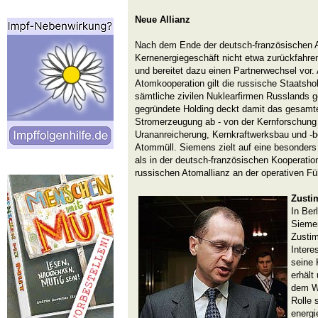
Neue Allianz
Nach dem Ende der deutsch-französischen A
Kernenergiegeschäft nicht etwa zurückfahre
und bereitet dazu einen Partnerwechsel vor. 
Atomkooperation gilt die russische Staatsho
sämtliche zivilen Nuklearfirmen Russlands g
gegründete Holding deckt damit das gesamt
Stromerzeugung ab - von der Kernforschung
Urananreicherung, Kernkraftwerksbau und -be
Atommüll. Siemens zielt auf eine besonder
als in der deutsch-französischen Kooperation
russischen Atomallianz an der operativen Füh
Zusti
In Ber
Siemen
Zustim
Intere
seine 
erhält
dem W
Rolle 
energi