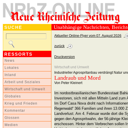
Unabhängige Nachrichten, Berich
SUCHE
Aktueller Online-Flyer vom 07. August 2026
zurück
RESSORTS
Druckversion
News
Wirtschaft und Umwelt
Lokales
Industrieller Agrospritanbau verdrängt Natur un
Inland
Landraub und Mord
Arbeit und Soziales
Von Peter Kleinert
Wirtschaft und Umwelt
Im nordostbrasilianischen Bundesstaat Bahi
Globales
Investoren, sich mit allen Mitteln Land zum
Im Dorf Casa Nova droht nach Informationen d
Krieg und Frieden
Regenwald“ 366 Familien und ihren 13.000 
Kommentar
Landverlust. Am 4. Februar wurde dort die 
Glossen
gegen den Agrospritwahn, der 56-jährige Kl
erschossen. Hinter dem Verbrechen sollen In
Medien