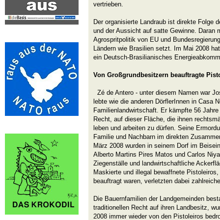
vertrieben.
Der organisierte Landraub ist direkte Folge 
und der Aussicht auf satte Gewinne. Daran mi
Agrospritpolitik von EU und Bundesregierung
Ländern wie Brasilien setzt. Im Mai 2008 h
ein Deutsch-Brasilianisches Energieabkomm
Von Großgrundbesitzern beauftragte Pist
Zé de Antero - unter diesem Namen war J
lebte wie die anderen DörflerInnen in Casa 
Familienlandwirtschaft. Er kämpfte 56 Jahre 
Recht, auf dieser Fläche, die ihnen rechtsm
leben und arbeiten zu dürfen. Seine Ermord
Familie und Nachbarn im direkten Zusammen
März 2008 wurden in seinem Dorf im Beisein 
Alberto Martins Pires Matos und Carlos Niya
Ziegenställe und landwirtschaftliche Ackerflä
Maskierte und illegal bewaffnete Pistoleiros
beauftragt waren, verletzten dabei zahlreic
Die Bauernfamilien der Landgemeinden besta
traditionellen Recht auf ihren Landbesitz, w
2008 immer wieder von den Pistoleiros bedr