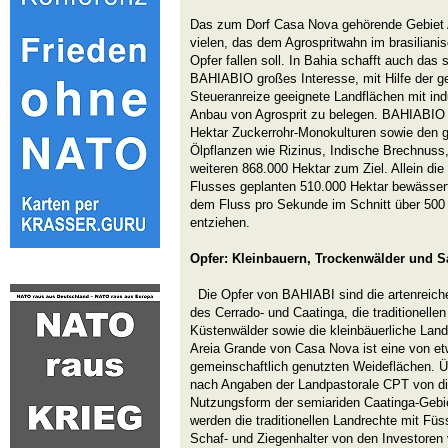
Das zum Dorf Casa Nova gehörende Gebiet A
vielen, das dem Agrospritwahn im brasilian
Opfer fallen soll. In Bahia schafft auch das
BAHIABIO großes Interesse, mit Hilfe der 
Steueranreize geeignete Landflächen mit ind
Anbau von Agrosprit zu belegen. BAHIABIO 
Hektar Zuckerrohr-Monokulturen sowie den 
Ölpflanzen wie Rizinus, Indische Brechnus
weiteren 868.000 Hektar zum Ziel. Allein die
Flusses geplanten 510.000 Hektar bewässer
dem Fluss pro Sekunde im Schnitt über 50
entziehen.
Opfer: Kleinbauern, Trockenwälder und 
Die Opfer von BAHIABI sind die artenreic
des Cerrado- und Caatinga, die traditionell
Küstenwälder sowie die kleinbäuerliche Land
Areia Grande von Casa Nova ist eine von etw
gemeinschaftlich genutzten Weideflächen. 
nach Angaben der Landpastorale CPT von di
Nutzungsform der semiariden Caatinga-Gebi
werden die traditionellen Landrechte mit Füs
Schaf- und Ziegenhalter von den Investoren