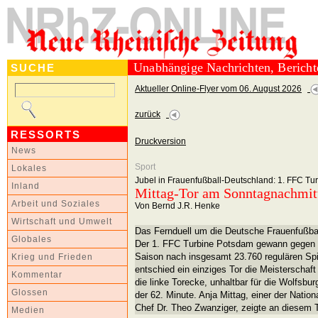
Unabhängige Nachrichten, Berich
SUCHE
Aktueller Online-Flyer vom 06. August 2026
zurück
RESSORTS
Druckversion
News
Sport
Lokales
Jubel in Frauenfußball-Deutschland: 1. FFC Tu
Inland
Mittag-Tor am Sonntagnachmit
Arbeit und Soziales
Von Bernd J.R. Henke
Wirtschaft und Umwelt
Das Fernduell um die Deutsche Frauenfußbal
Globales
Der 1. FFC Turbine Potsdam gewann gegen 
Saison nach insgesamt 23.760 regulären Sp
Krieg und Frieden
entschied ein einziges Tor die Meisterschaft 
Kommentar
die linke Torecke, unhaltbar für die Wolfsbur
Glossen
der 62. Minute. Anja Mittag, einer der Nati
Chef Dr. Theo Zwanziger, zeigte an diesem T
Medien