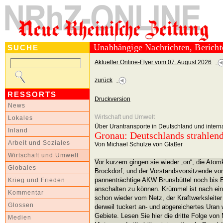
Unabhängige Nachrichten, Berich
SUCHE
Aktueller Online-Flyer vom 07. August 2026
zurück
RESSORTS
Druckversion
News
Wirtschaft und Umwelt
Lokales
Über Urantransporte in Deutschland und interna
Inland
Gronau: Deutschlands strahlen
Arbeit und Soziales
Von Michael Schulze von Glaßer
Wirtschaft und Umwelt
Vor kurzem gingen sie wieder „on“, die Ato
Globales
Brockdorf, und der Vorstandsvorsitzende von 
pannenträchtige AKW Brunsbüttel noch bis 
Krieg und Frieden
anschalten zu können. Krümmel ist nach ei
Kommentar
schon wieder vom Netz, der Kraftwerksleiter
Glossen
derweil tuckert an- und abgereichertes Uran 
Gebiete. Lesen Sie hier die dritte Folge vo
Medien