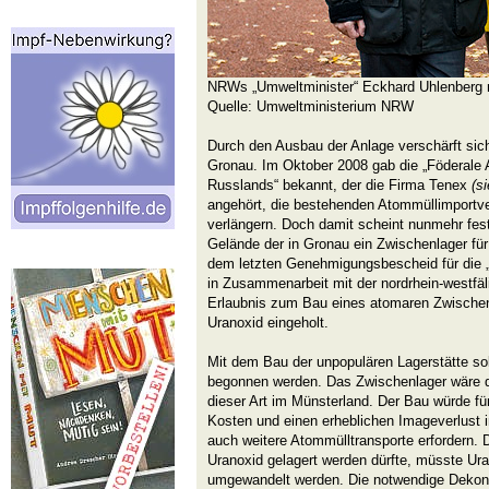
NRWs „Umweltminister“ Eckhard Uhlenberg m
Quelle: Umweltministerium NRW
Durch den Ausbau der Anlage verschärft sic
Gronau. Im Oktober 2008 gab die „Föderale 
Russlands“ bekannt, der die Firma Tenex
(s
angehört, die bestehenden Atommüllimportver
verlängern. Doch damit scheint nunmehr fe
Gelände der in Gronau ein Zwischenlager für 
dem letzten Genehmigungsbescheid für die 
in Zusammenarbeit mit der nordrhein-westfä
Erlaubnis zum Bau eines atomaren Zwischen
Uranoxid eingeholt.
Mit dem Bau der unpopulären Lagerstätte sol
begonnen werden. Das Zwischenlager wäre 
dieser Art im Münsterland. Der Bau würde f
Kosten und einen erheblichen Imageverlust 
auch weitere Atommülltransporte erfordern. 
Uranoxid gelagert werden dürfte, müsste Uran
umgewandelt werden. Die notwendige Dekonv