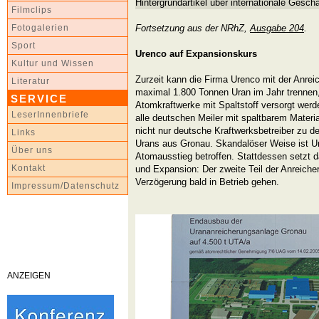
Hintergrundartikel über internationale Geschä
Filmclips
Fortsetzung aus der NRhZ,
Ausgabe 204
.
Fotogalerien
Sport
Urenco auf Expansionskurs
Kultur und Wissen
Zurzeit kann die Firma Urenco mit der Anre
Literatur
maximal 1.800 Tonnen Uran im Jahr trennen
SERVICE
Atomkraftwerke mit Spaltstoff versorgt wer
LeserInnenbriefe
alle deutschen Meiler mit spaltbarem Materia
nicht nur deutsche Kraftwerksbetreiber zu 
Links
Urans aus Gronau. Skandalöser Weise ist U
Über uns
Atomausstieg betroffen. Stattdessen setzt
Kontakt
und Expansion: Der zweite Teil der Anreiche
Verzögerung bald in Betrieb gehen.
Impressum/Datenschutz
ANZEIGEN