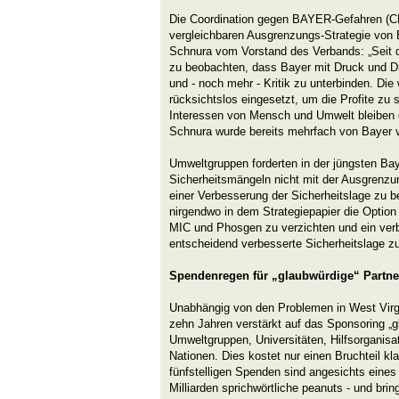
Die Coordination gegen BAYER-Gefahren (CBG
vergleichbaren Ausgrenzungs-Strategie von 
Schnura vom Vorstand des Verbands: „Seit 
zu beobachten, dass Bayer mit Druck und D
und - noch mehr - Kritik zu unterbinden. Die 
rücksichtslos eingesetzt, um die Profite zu 
Interessen von Mensch und Umwelt bleiben d
Schnura wurde bereits mehrfach von Bayer v
Umweltgruppen forderten in der jüngsten B
Sicherheitsmängeln nicht mit der Ausgrenzun
einer Verbesserung der Sicherheitslage zu b
nirgendwo in dem Strategiepapier die Option 
MIC und Phosgen zu verzichten und ein ver
entscheidend verbesserte Sicherheitslage z
Spendenregen für „glaubwürdige“ Partne
Unabhängig von den Problemen in West Virgin
zehn Jahren verstärkt auf das Sponsoring „gl
Umweltgruppen, Universitäten, Hilfsorganisa
Nationen. Dies kostet nur einen Bruchteil kl
fünfstelligen Spenden sind angesichts ein
Milliarden sprichwörtliche peanuts - und bri