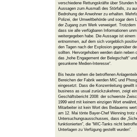
verschiedene Rettungskräfte über Stunden h
Aussagen zum Ausmaß des Störfalls, zu aus
Bedrohung der Anwohner zu erhalten. Mehrf
Polizei, der Umweltbehörde und sogar dem 
der Zugang zum Werk verweigert. Trotzdem 
dass sie alle verfügbaren Informationen unmi
weitergegeben habe. Die Aussage ist einem 
entnommen, auf dem sich vorgeblich positive
den Tagen nach der Explosion gegenüber der
sollten. Hervorgehoben werden darin neben d
das „hohe Engagement der Belegschaft“ und 
gesunkene Medien-Interesse“.
Bis heute stehen die betroffenen Anlagenteile 
Bereichen der Fabrik werden MIC und Phosg
eingesetzt. Dass die Konzernleitung gewillt 
business as usual zurückzukehren, zeigt ein
Geschäftsbericht 2008: der schwerste Zwisc
1999 wird mit keinem einzigen Wort erwähnt,
Mitarbeiter ist kein Wort des Bedauerns we
am 12. Mai tönte Bayer-Chef Wenning trotz 
Untersuchungsausschusses, dass die „Sicherh
funktionierten”, die “MIC-Tanks nicht betroffe
Unterlagen zu Verfügung gestellt wurden”.