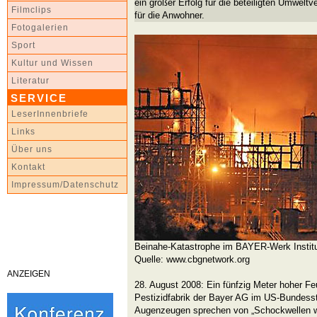
ein großer Erfolg für die beteiligten Umwelt
Filmclips
für die Anwohner.
Fotogalerien
Sport
Kultur und Wissen
Literatur
SERVICE
LeserInnenbriefe
Links
Über uns
Kontakt
Impressum/Datenschutz
Beinahe-Katastrophe im BAYER-Werk Institut
Quelle: www.cbgnetwork.org
ANZEIGEN
28. August 2008: Ein fünfzig Meter hoher Feu
Pestizidfabrik der Bayer AG im US-Bundesst
Augenzeugen sprechen von „Schockwellen wi