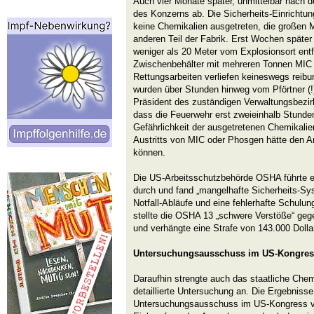
Auch vier Monate später, unmittelbar nach d
des Konzerns ab. Die Sicherheits-Einrichtung
keine Chemikalien ausgetreten, die großen 
anderen Teil der Fabrik. Erst Wochen später 
weniger als 20 Meter vom Explosionsort entfe
Zwischenbehälter mit mehreren Tonnen MIC 
Rettungsarbeiten verliefen keineswegs reibun
wurden über Stunden hinweg vom Pförtner (!
Präsident des zuständigen Verwaltungsbezirk
dass die Feuerwehr erst zweieinhalb Stunde
Gefährlichkeit der ausgetretenen Chemikalien
Austritts von MIC oder Phosgen hätte den A
können.
Die US-Arbeitsschutzbehörde OSHA führte e
durch und fand „mangelhafte Sicherheits-Sys
Notfall-Abläufe und eine fehlerhafte Schulun
stellte die OSHA 13 „schwere Verstöße“ ge
und verhängte eine Strafe von 143.000 Dolla
Untersuchungsausschuss im US-Kongres
Daraufhin strengte auch das staatliche Chem
detaillierte Untersuchung an. Die Ergebniss
Untersuchungsausschuss im US-Kongress vo