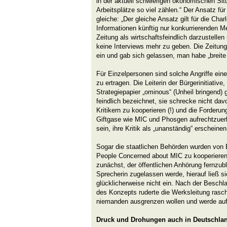
in der aktuell schwierigen ökonomischen Situ
Arbeitsplätze so viel zählen.“ Der Ansatz für 
gleiche: „Der gleiche Ansatz gilt für die Cha
Informationen künftig nur konkurrierenden 
Zeitung als wirtschaftsfeindlich darzustelle
keine Interviews mehr zu geben. Die Zeitung 
ein und gab sich gelassen, man habe „breite
Für Einzelpersonen sind solche Angriffe ein
zu ertragen. Die Leiterin der Bürgerinitiativ
Strategiepapier „ominous“ (Unheil bringend) g
feindlich bezeichnet, sie schrecke nicht dav
Kritikern zu kooperieren (!) und die Forderu
Giftgase wie MIC und Phosgen aufrechtzuer
sein, ihre Kritik als „unanständig“ erscheine
Sogar die staatlichen Behörden wurden von B
People Concerned about MIC zu kooperieren.
zunächst, der öffentlichen Anhörung fernzu
Sprecherin zugelassen werde, hierauf ließ 
glücklicherweise nicht ein. Nach der Besch
des Konzepts ruderte die Werksleitung rasc
niemanden ausgrenzen wollen und werde au
Druck und Drohungen auch in Deutschla