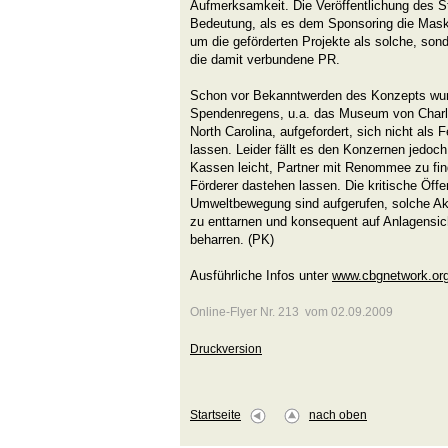
Aufmerksamkeit. Die Veröffentlichung des St
Bedeutung, als es dem Sponsoring die Maske
um die geförderten Projekte als solche, son
die damit verbundene PR.
Schon vor Bekanntwerden des Konzepts wu
Spendenregens, u.a. das Museum von Charle
North Carolina, aufgefordert, sich nicht als
lassen. Leider fällt es den Konzernen jedoch 
Kassen leicht, Partner mit Renommee zu finde
Förderer dastehen lassen. Die kritische Öffe
Umweltbewegung sind aufgerufen, solche Ak
zu enttarnen und konsequent auf Anlagensi
beharren. (PK)
Ausführliche Infos unter
www.cbgnetwork.org
Online-Flyer Nr. 213 vom 02.09.2009
Druckversion
Startseite
nach oben