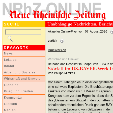
Unabhängige Nachrichten, Berich
SUCHE
Aktueller Online-Flyer vom 07. August 2026
zurück
RESSORTS
Druckversion
News
Wirtschaft und Umwelt
Lokales
Beinahe das Desaster in Bhopal von 1984 in de
Inland
Störfall im US-BAYER-Werk In
Arbeit und Soziales
Von Philipp Mimkes
Wirtschaft und Umwelt
Vor einem Jahr gab es in einer der gefährli
Globales
eine schwere Explosion. Die Erschütterungen
Umkreis von mehr als 10 Meilen zu spüren.
Krieg und Frieden
Kongress kam zu dem Ergebnis, dass der Stö
Kommentar
das „Desaster von Bhopal in den Schatten hä
Glossen
anhaltenden öffentlichen Druck gab der B
bekannt, die Lagerung von Giftgasen in dem
Medien