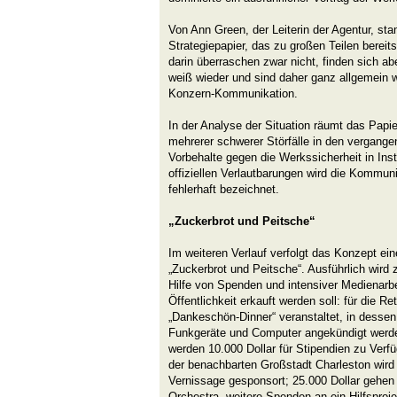
Von Ann Green, der Leiterin der Agentur, st
Strategiepapier, das zu großen Teilen bereit
darin überraschen zwar nicht, finden sich ab
weiß wieder und sind daher ganz allgemein w
Konzern-Kommunikation.
In der Analyse der Situation räumt das Papi
mehrerer schwerer Störfälle in den vergang
Vorbehalte gegen die Werkssicherheit in Insti
offiziellen Verlautbarungen wird die Kommun
fehlerhaft bezeichnet.
„Zuckerbrot und Peitsche“
Im weiteren Verlauf verfolgt das Konzept e
„Zuckerbrot und Peitsche“. Ausführlich wird
Hilfe von Spenden und intensiver Medienarb
Öffentlichkeit erkauft werden soll: für die Re
„Dankeschön-Dinner“ veranstaltet, in dess
Funkgeräte und Computer angekündigt werde
werden 10.000 Dollar für Stipendien zu Ver
der benachbarten Großstadt Charleston wird 
Vernissage gesponsort; 25.000 Dollar gehe
Orchestra, weitere Spenden an ein Hilfsproje