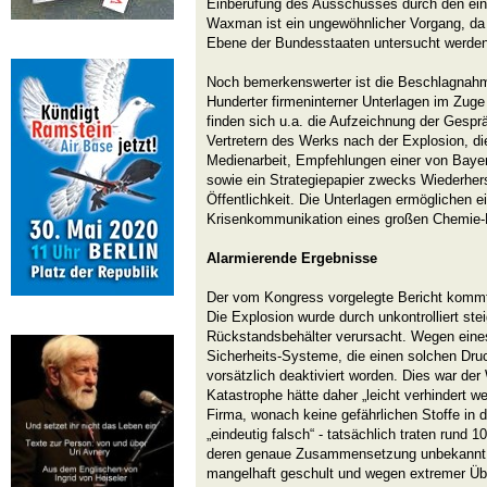
Einberufung des Ausschusses durch den ein
Waxman ist ein ungewöhnlicher Vorgang, da 
Ebene der Bundesstaaten untersucht werden
Noch bemerkenswerter ist die Beschlagnahm
Hunderter firmeninterner Unterlagen im Zuge
finden sich u.a. die Aufzeichnung der Gesp
Vertretern des Werks nach der Explosion, d
Medienarbeit, Empfehlungen einer von Bayer
sowie ein Strategiepapier zwecks Wiederhers
Öffentlichkeit. Die Unterlagen ermöglichen ei
Krisenkommunikation eines großen Chemie-
Alarmierende Ergebnisse
Der vom Kongress vorgelegte Bericht kommt
Die Explosion wurde durch unkontrolliert st
Rückstandsbehälter verursacht. Wegen eine
Sicherheits-Systeme, die einen solchen Druc
vorsätzlich deaktiviert worden. Dies war der
Katastrophe hätte daher „leicht verhindert 
Firma, wonach keine gefährlichen Stoffe in 
„eindeutig falsch“ - tatsächlich traten rund 
deren genaue Zusammensetzung unbekannt is
mangelhaft geschult und wegen extremer Üb