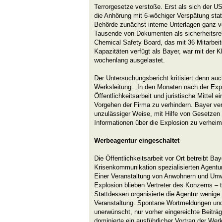
Terrorgesetze verstoße. Erst als sich der U
die Anhörung mit 6-wöchiger Verspätung statt
Behörde zunächst interne Unterlagen ganz vo
Tausende von Dokumenten als sicherheitsrele
Chemical Safety Board, das mit 36 Mitarbeit
Kapazitäten verfügt als Bayer, war mit der K
wochenlang ausgelastet.
Der Untersuchungsbericht kritisiert denn au
Werksleitung: „In den Monaten nach der Exp
Öffentlichkeitsarbeit und juristische Mittel 
Vorgehen der Firma zu verhindern. Bayer ve
unzulässiger Weise, mit Hilfe von Gesetzen 
Informationen über die Explosion zu verheim
Werbeagentur eingeschaltet
Die Öffentlichkeitsarbeit vor Ort betreibt Ba
Krisenkommunikation spezialisierten Agent
Einer Veranstaltung von Anwohnern und Umw
Explosion blieben Vertreter des Konzerns – t
Stattdessen organisierte die Agentur wenig
Veranstaltung. Spontane Wortmeldungen und
unerwünscht, nur vorher eingereichte Beiträ
dominierte ein ausführlicher Vortrag der Werk