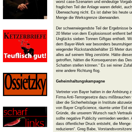
worst case-Szenarien und eindeutige Vorgabe
fraglichen Teil der Anlage waren defekt, auch
Überwachung nicht. Es ist daher bis heute un
Menge die Werksgrenze überwanden.
Der schwerwiegendste Teil der Ergebnisse be
20 Meter von dem Explosionsort entfernt be
Unglücks sieben Tonnen Giftgas enthielt. Wör
dem Bayer-Werk war besonders beunruhigend
wiegender Rückstandsbehälter 15 Meter durc
alles auf seinem Weg zerstörte. Hätte die
getroffen, hätten die Konsequenzen das Des
Schatten stellen können.“ Es sei reiner Zufa
eine andere Richtung flog.
Geheimhaltungskampagne
Vertreter von Bayer hatten in der Anhörung
Firma Anti-Terrorgesetze dazu mißbrauchen w
über die Sicherheitslage in Institute abzuwü
von Bayer CropScience, räumte unter Eid ein
Gründe, die unserem Wunsch nach Vertraulic
sollte negative Publicity vermieden werden.
dass öffentlicher Druck entsteht, die Menge
reduzieren“. Greg Babe, Vorstandsvorsitzen