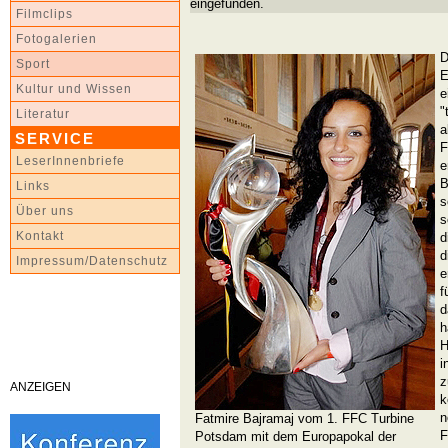
eingefunden.
Filmclips
Fotogalerien
D
Sport
E
Kultur und Wissen
e
"
Literatur
a
SERVICE
F
LeserInnenbriefe
e
B
Links
s
Über uns
s
Kontakt
d
d
Impressum/Datenschutz
e
f
d
h
H
i
z
ANZEIGEN
k
n
Fatmire Bajramaj vom 1. FFC Turbine
F
Potsdam mit dem Europapokal der