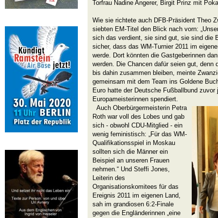
Torfrau Nadine Angerer, Birgit Prinz mit Poka
Wie sie richtete auch DFB-Präsident Theo 
siebten EM-Titel den Blick nach vorn: „Un
sich das verdient, sie sind gut, sie sind die B
sicher, dass das WM-Turnier 2011 im eigen
werde. Dort könnten die Gastgeberinnen da
werden. Die Chancen dafür seien gut, denn d
bis dahin zusammen bleiben, meinte Zwanzig
gemeinsam mit dem Team ins Goldene Buch d
Euro hatte der Deutsche Fußballbund zuvor 
Europameisterinnen spendiert.
Auch Oberbürgermeisterin Petra
Roth war voll des Lobes und gab
sich - obwohl CDU-Mitglied - ein
wenig feministisch: „Für das WM-
Qualifikationsspiel in Moskau
sollten sich die Männer ein
Beispiel an unseren Frauen
nehmen.“ Und Steffi Jones,
Leiterin des
Organisationskomitees für das
Ereignis 2011 im eigenen Land,
sah im grandiosen 6:2-Finale
gegen die Engländerinnen „eine