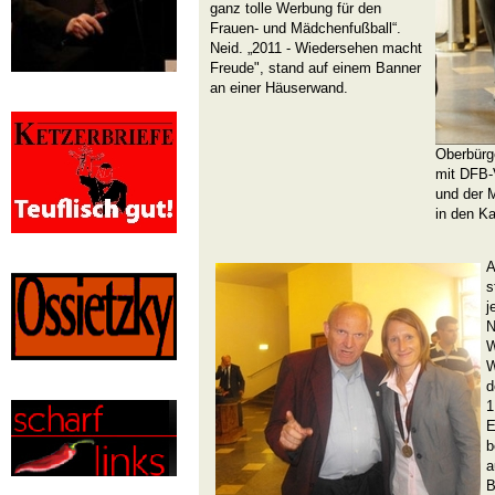
ganz tolle Werbung für den
Frauen- und Mädchenfußball“.
Neid. „2011 - Wiedersehen macht
Freude", stand auf einem Banner
an einer Häuserwand.
Oberbürg
mit DFB-
und der 
in den Ka
A
s
j
N
W
W
d
1
E
b
a
B