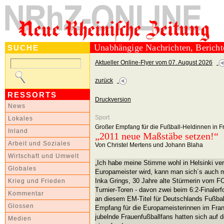
Unabhängige Nachrichten, Berich
SUCHE
Aktueller Online-Flyer vom 07. August 2026
zurück
RESSORTS
Druckversion
News
Sport
Lokales
Großer Empfang für die Fußball-Heldinnen in Fr
Inland
„2011 neue Maßstäbe setzen!“
Arbeit und Soziales
Von Christel Mertens und Johann Blaha
Wirtschaft und Umwelt
„Ich habe meine Stimme wohl in Helsinki ve
Globales
Europameister wird, kann man sich´s auch m
Inka Grings, 30 Jahre alte Stürmerin vom FC
Krieg und Frieden
Turnier-Toren - davon zwei beim 6:2-Finaler
Kommentar
an diesem EM-Titel für Deutschlands Fußball
Glossen
Empfang für die Europameisterinnen im Fran
jubelnde Frauenfußballfans hatten sich auf 
Medien