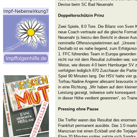
Devise beim SC Bad Neuenahr.
Doppeltorschützin
Prinz
Zwei Spiele, 8:0 Tore. Die Bilanz von Sven K
neue Coach vertraute auf die gleiche Forma
Neuenahr (s.hierzu den Bericht in dieser Aus
nominelle Offensivspielerinnen auf. „Unsere S
Deshalb ist es nahe liegend, zum Erfolgsre
1. FFC führendes Team in Europa geworden ist
nicht nur mit dem Resultat zufrieden war, so
Weise, wie dieses 4:0 beim Hamburger SV 
verfolgten lediglich 870 Zuschauer die Parti
Spiel 90 Minuten lang. Der HSV hatte vier g
Torfrau Nadine Angerer allesamt bravourös m
in eine Richtung. „Wir haben auf dem kleine
Leistung gezeigt, teilweise sehr konsequent
in dieser Höhe verdient gewonnen“, so Train
Pressing ohne Pause
Die Treffer waren das Resultat des enormen
Frankfurt permanent ausübte. Das 1:0 markier
Marozsan trat einen Eckball und die Torjäger
Etwa 20 Minuten später, setzte sich Sandra