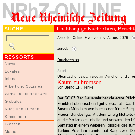
Unabhängige Nachrichten, Berich
SUCHE
Aktueller Online-Flyer vom 07. August 2026
zurück
RESSORTS
Druckversion
News
Sport
Lokales
Überraschungsteam siegt in München und thron
Inland
Kaum zu bremsen
Arbeit und Soziales
Von Bernd J.R. Henke
Wirtschaft und Umwelt
Der SC 07 Bad Neuenahr hat die erste Pflich
Globales
Frankfurt überraschend gut verkraftet. Das 1:
Bayern München war bereits der fünfte Sieg 
Krieg und Frieden
Frauen-Bundesliga. Mit dem Erfolg klettert
Kommentar
an die Spitze der Tabelle und verwies den F
Glossen
Samstag in einem weiteren Topspiel des fünf
Turbine Potsdam trennte, auf Rang zwei. De
Medien