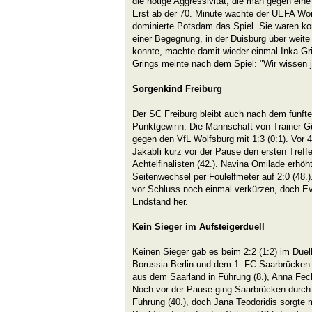
die nötige Aggressivität, die man gegen ein
Erst ab der 70. Minute wachte der UEFA Wo
dominierte Potsdam das Spiel. Sie waren kond
einer Begegnung, in der Duisburg über weite
konnte, machte damit wieder einmal Inka Gr
Grings meinte nach dem Spiel: "Wir wissen j
Sorgenkind Freiburg
Der SC Freiburg bleibt auch nach dem fünfte
Punktgewinn. Die Mannschaft von Trainer 
gegen den VfL Wolfsburg mit 1:3 (0:1). Vor 
Jakabfi kurz vor der Pause den ersten Treffe
Achtelfinalisten (42.). Navina Omilade erhö
Seitenwechsel per Foulelfmeter auf 2:0 (48.).
vor Schluss noch einmal verkürzen, doch Eve
Endstand her.
Kein Sieger im Aufsteigerduell
Keinen Sieger gab es beim 2:2 (1:2) im Duel
Borussia Berlin und dem 1. FC Saarbrücken.
aus dem Saarland in Führung (8.), Anna Fech
Noch vor der Pause ging Saarbrücken durch 
Führung (40.), doch Jana Teodoridis sorgte m