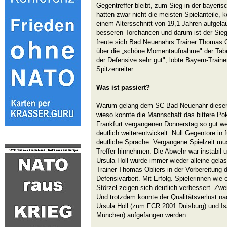
Gegentreffer bleibt, zum Sieg in der bayeri
hatten zwar nicht die meisten Spielanteile, 
einem Altersschnitt von 19,1 Jahren aufgelau
besseren Torchancen und darum ist der Sieg 
freute sich Bad Neuenahrs Trainer Thomas O
über die „schöne Momentaufnahme" der Tabe
der Defensive sehr gut", lobte Bayern-Train
Spitzenreiter.
Was ist passiert?
Warum gelang dem SC Bad Neuenahr dieser 
wieso konnte die Mannschaft das bittere P
Frankfurt vergangenen Donnerstag so gut w
deutlich weiterentwickelt. Null Gegentore in 
deutliche Sprache. Vergangene Spielzeit m
Treffer hinnehmen. Die Abwehr war instabil u
Ursula Holl wurde immer wieder alleine gela
Trainer Thomas Obliers in der Vorbereitung
Defensivarbeit. Mit Erfolg. Spielerinnen wie 
Störzel zeigen sich deutlich verbessert. Zwe
Und trotzdem konnte der Qualitätsverlust n
Ursula Holl (zum FCR 2001 Duisburg) und I
München) aufgefangen werden.