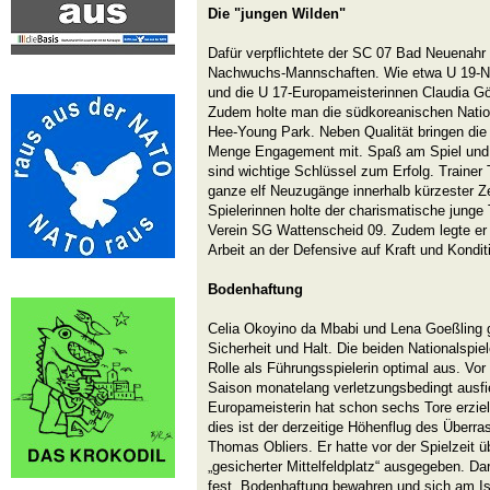
Die "jungen Wilden"
Dafür verpflichtete der SC 07 Bad Neuenahr
Nachwuchs-Mannschaften. Wie etwa U 19-Nati
und die U 17-Europameisterinnen Claudia G
Zudem holte man die südkoreanischen Natio
Hee-Young Park. Neben Qualität bringen die
Menge Engagement mit. Spaß am Spiel und 
sind wichtige Schlüssel zum Erfolg. Trainer 
ganze elf Neuzugänge innerhalb kürzester Zei
Spielerinnen holte der charismatische junge
Verein SG Wattenscheid 09. Zudem legte er
Arbeit an der Defensive auf Kraft und Kondit
Bodenhaftung
Celia Okoyino da Mbabi und Lena Goeßling 
Sicherheit und Halt. Die beiden Nationalspiel
Rolle als Führungsspielerin optimal aus. Vor
Saison monatelang verletzungsbedingt ausfie
Europameisterin hat schon sechs Tore erzie
dies ist der derzeitige Höhenflug des Überr
Thomas Obliers. Er hatte vor der Spielzeit ü
„gesicherter Mittelfeldplatz“ ausgegeben. Da
fest. Bodenhaftung bewahren und sich am Ist