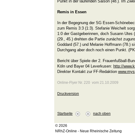
Punkt in der laufenden Saison (48.). Im Zwe
Remis in Essen
In der Begegnung der SG Essen-Schönebe
zum Remis 3:3 (1:3). Stefanie Weichelt sorgt
1:0 der Gastgeberinnen, doch Susann Utes (
(29., 45.) drehten die Partie zunächst zugu
Goddard (57.) und Melanie Hoffmann (78.) s
Durchgang aber doch noch einen Punkt. (PK
Bericht über Spiele der 2. Frauenfußball-Bu
Köln und Bayer 04 Leverkusen:
http://www.k
Direkter Kontakt zur FF-Redaktion
www.mysp
Online-Flyer Nr. 220 vom 21.10.2009
Druckversion
Startseite
nach oben
© 2026
NRhZ-Online - Neue Rheinische Zeitung