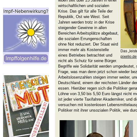
leben seit über 25 Jahren in einer
wirtschaftlichen und so­zialen
Krise. Das gilt für alle Teile der
Republik, Ost wie West. Seit
Jahren wer­den trotz in der Krise
steigender Gewinne in allen
Bereichen Arbeits­plätze abgebaut,
die sozialen Errungenschaften
ohne Not reduziert. Der Staat wird
immer mehr als Kostenstelle
Das „leiste
eines Betriebes betrachtet und
pixelio.de
nicht als Schutz für seine Bürger.
Begriffe wie Solidarität werden umgedeutet, s
Frage, was man denn jetzt schon wieder bez
Arbeitslosenzahlen steigen immer weiter, und
Deutschland, einem der reichsten Länder de
essen. Hierüber regen sich die Politiker gen
Löhne von 3,50 bis 5,50 Euro längst nicht m
ist jeder vierte Taxifahrer Akademiker, und d
versuchen mit kostenlosen Lebensmittelausg
Politiker mit ihrer unsozialen Politik, wie d