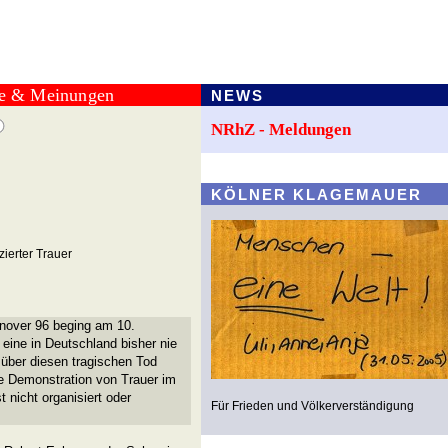
te & Meinungen
NEWS
NRhZ - Meldungen
KÖLNER KLAGEMAUER
ierter Trauer
nnover 96 beging am 10.
eine in Deutschland bisher nie
über diesen tra­gischen Tod
ßte Demonstration von Trauer im
 nicht organisiert oder
Für Frieden und Völkerverständigung