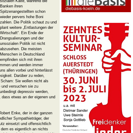
sozialen Kälte, während die
Banken ihren
Spitzenangestellten schon
wieder pervers hohe Boni
zahlen. Die Politik schaut zu und
plant weitere „Entlas­tungen der
Wirtschaft“. Ein Ende der
Drangsalierungen und der
unsozialen Politik ist nicht
abzusehen. Die meisten
Menschen in Deutschland
empfinden sich mit ihren
ommen und werden immer
 uns allen vorbei und hinterlässt
osigkeit. Darüber zu reden,
 Scham: Sie wollen nicht als
e und versuchen sie zu
nbe­dingt depressiv werden,
, dass etwas an der eigenen und
 Robert Enke, der in der ganzen
ndlicher Sympathieträger, der
utz einsetzt und offensichtlich
, dem es eigentlich an nichts