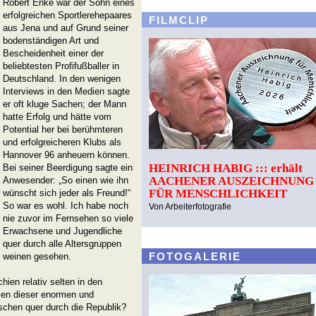
Robert Enke war der Sohn eines
erfolgreichen Sportlerehepaares
FILMCLIP
aus Jena und auf Grund sei­ner
bodenständigen Art und
Bescheidenheit einer der
beliebtesten Profifußballer in
Deutsch­land. In den wenigen
Interviews in den Medien sagte
er oft kluge Sachen; der Mann
hatte Erfolg und hätte vom
Potential her bei berühmteren
und erfolgreicheren Klubs als
Hannover 96 anheuern können.
HEINRICH HABIG ::: erhält
Bei seiner Beerdigung sagte ein
AACHENER AUSZEICHNUNG
Anwesender: „So einen wie ihn
FÜR MENSCHLICHKEIT
wünscht sich jeder als Freund!“
So war es wohl. Ich habe noch
Von Arbeiterfotografie
nie zuvor im Fernsehen so viele
Erwachsene und Jugendli­che
quer durch alle Altersgruppen
FOTOGALERIE
weinen gesehen.
hien relativ selten in den
men dieser enormen und
schen quer durch die Republik?