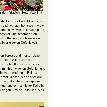
or dem Stadion | Foto: Axel HH
kheit ist, war Robert Enke einer
t und ließ sich behandeln; viele
depressiv, wissen es aber nicht.
ngstvoll und schämen sich.
st mitfühlend, auch wenn sie
u ihrer eigenen Gefühlswelt
den Torwart und merken dabei
etrauern. Sie spüren die
e sich diffus in mehr­facher
hm mit ihren eigenen Gefühlen und
eichtert wird, dass Enke als
e war. Dieses „sich selbst wie­
st; doch die Menschen spüren
riger und schrecklicher Tod gibt
u zeigen, und sie „erlauben“ sich