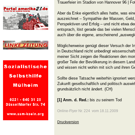
Trauerfeier im Stadion von Hannover 96 | Fot
Aber da Enke eigentlich alles hatte, was ein
auszeichnet – Sympathie der Massen, Geld, 
Perspektiven und Erfolg – und nicht etwa d
ent­sprach, löst gerade das bei vielen Mensc
auch über die eigene, anschei­nend „auswegl
Möglicherweise genügt dieser Versuch der In
in Deutsch­land nicht unbedingt wissenschaf
meiner Sicht zeigen die Reaktionen den mo
großer Teile der Bevölkerung in diesem Land.
und wissen nicht wo­hin mit sich und ihren G
Sollte diese Tatsache weiterhin ignoriert werd
Zukunft gesellschaftlich und politisch auswir
grundsätzlich nicht ändert. (CH)
[1] Anm. d. Red.:
bis zu seinem Tod
Online-Flyer Nr. 224 vom 18.11.2009
Druckversion