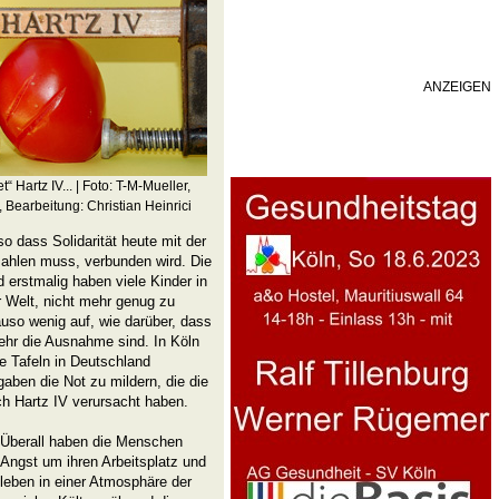
ANZEIGEN
t“ Hartz IV... | Foto: T-M-Mueller,
, Bearbeitung: Christian Heinrici
o dass So­lidarität heute mit der
ahlen muss, verbunden wird. Die
 erstmalig haben viele Kinder in
r Welt, nicht mehr genug zu
auso wenig auf, wie darüber, dass
ehr die Ausnahme sind. In Köln
ie Tafeln in Deutschland
aben die Not zu mildern, die die
urch Hartz IV verursacht haben.
Überall haben die Menschen
Angst um ihren Arbeitsplatz und
leben in einer Atmosphäre der