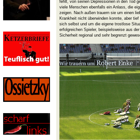
fehlt, von seinen Depressionen in den Tod ge
viele Menschen ebenfalls ein Anlass, die eig
zeigen. Nach außen trauern sie um einen lie
Krankheit nicht überwinden konnte, aber tie
sich selbst und um die eigene trostlose Situ
erfolgreichen Spieler, beispielsweise aus der
Sicherheit regional und sehr begrenzt gewes