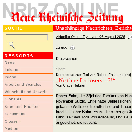
Unabhängige Nachrichten, Berich
SUCHE
Aktueller Online-Flyer vom 06. August 2026
zurück
RESSORTS
Druckversion
News
Sport
Lokales
Kommentar zum Tod von Robert Enke und projiz
Inland
„No time for losers…?!“
Arbeit und Soziales
Von Claus Hübner
Wirtschaft und Umwelt
Robert Enke, der 32jährige Torhüter von Ha
Globales
November Suizid. Enke hatte Depressionen, 
gekannte Welle der Betroffenheit und Trauer 
Krieg und Frieden
brach sich ihre Bahn. Es ist die bisher grö
Kommentar
Land, seit des Tods von Adenauer, und sie ist
Glossen
angeordnet, sie ist echt.
Medien