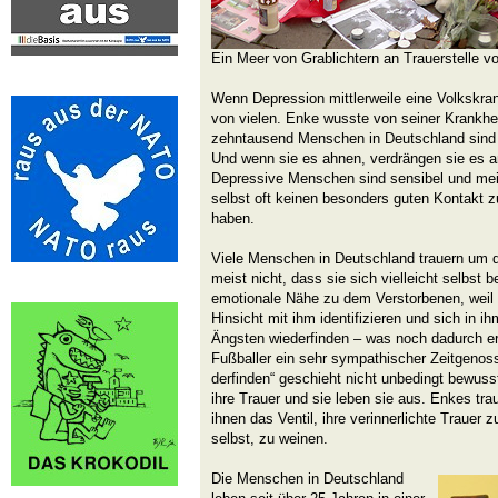
Ein Meer von Grablichtern an Trauerstelle v
Wenn Depression mittlerweile eine Volkskran
von vie­len. Enke wusste von seiner Krankhei
zehn­tausend Menschen in Deutschland sind 
Und wenn sie es ahnen, verdrängen sie es a
Depressive Menschen sind sensibel und mei
selbst oft keinen besonders guten Kontakt z
haben.
Viele Menschen in Deutschland trau­ern um 
meist nicht, dass sie sich vielleicht selbst b
emotionale Nähe zu dem Verstorbenen, weil si
Hinsicht mit ihm identifizieren und sich in i
Ängsten wiederfinden – was noch dadurch erl
Fußballer ein sehr sympathischer Zeitgenoss
derfinden“ geschieht nicht unbedingt bewus
ihre Trauer und sie leben sie aus. Enkes trau
ihnen das Ventil, ihre verinnerlichte Trauer z
selbst, zu weinen.
Die Menschen in Deutschland