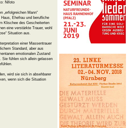
o: Nifoto
en „erfolgreichen Mann“
Haus, Ehefrau und berufliche
em Klischee des Gescheiterten
hen eine verstärkte Trauer, wohl
ose“ Situation aus.
terpretation einer Massentrauer
tlichem Standard, aber aus
mentanen emotionalen Zustand
 Sie fühlen sich allein gelassen
efühlen.
en, wird sie sich in absehba­rer
ken, wenn sich die Situa­tion