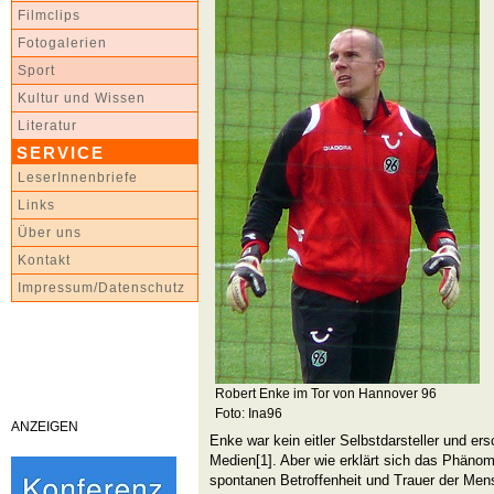
Filmclips
Fotogalerien
Sport
Kultur und Wissen
Literatur
SERVICE
LeserInnenbriefe
Links
Über uns
Kontakt
Impressum/Datenschutz
Robert Enke im Tor von Hannover 96
Foto: Ina96
ANZEIGEN
Enke war kein eitler Selbstdarsteller und ersc
Medien[1]. Aber wie erklärt sich das Phäno
spontanen Betroffenheit und Trauer der Men