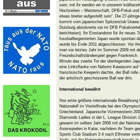
sein; mit ihr werden wir in unserem kräfteze
Hochzeiten – Meisterschaft, DFB-Pokal un
etwas breiter aufgestellt sein“. Die 27-jährige
kommt vom japanischen Spitzenclub Urawa Red
Duisburg absolvierte sie im DFB Pokalvierte
berichteten). Ihr Einstandstor für ihr neues
fussballbegeisterten Japan wurde spontan dar
wurde bis Ende 2011 abgeschlossen. Vor ih
man sie letztes Jahr im Sommer 2009 mit de
Freundschaftsländerspiel gegen Frankreich. 
Minute das zweite Tor der überlegenden Ja
eine Linksflanke von Nahomi Kawasumi auf u
französische Keeperin dachte, der Ball rolle
der artistisch geschossene Ball war drin.
International bewährt
Ihre erste größere internationale Bewährung 
Nationalelf im Viertelfinale bei den Olympis
Griechenland. Japanische Vizemeisterin 20
Diamonds Ladies in der L. League Division 1. 
gewann im selben Jahr 2006 mit der Nationa
Asienspielen in Katar, nachdem ihr Team ge
Sports Club Stadium 2:4 nach Elfmeter verl
Ando mit der Nationalmannschaft bereits in