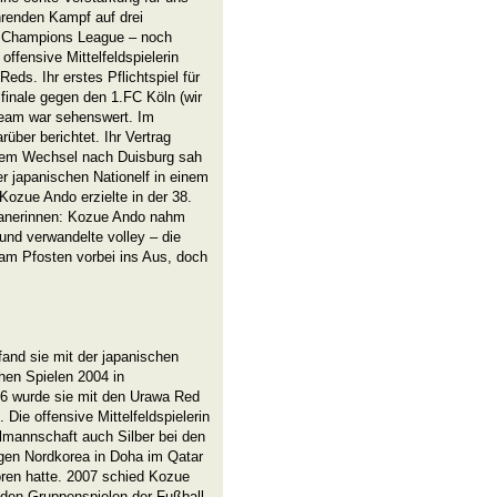
hrenden Kampf auf drei
d Champions League – noch
 offensive Mittelfeldspielerin
s. Ihr erstes Pflichtspiel für
lfinale gegen den 1.FC Köln (wir
 Team war sehenswert. Im
über berichtet. Ihr Vertrag
rem Wechsel nach Duisburg sah
r japanischen Nationelf in einem
Kozue Ando erzielte in der 38.
panerinnen: Kozue Ando nahm
nd verwandelte volley – die
 am Pfosten vorbei ins Aus, doch
fand sie mit der japanischen
chen Spielen 2004 in
06 wurde sie mit den Urawa Red
Die offensive Mittelfeldspielerin
lmannschaft auch Silber bei den
gen Nordkorea in Doha im Qatar
oren hatte. 2007 schied Kozue
 den Gruppenspielen der Fußball-