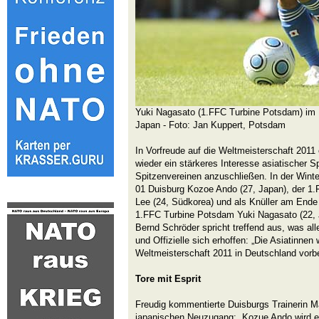
Yuki Nagasato (1.FFC Turbine Potsdam) im 
Japan - Foto: Jan Kuppert, Potsdam
In Vorfreude auf die Weltmeisterschaft 2011 
wieder ein stärkeres Interesse asiatischer S
Spitzenvereinen anzuschließen. In der Winte
01 Duisburg Kozoe Ando (27, Japan), der 1.
Lee (24, Südkorea) und als Knüller am Ende d
1.FFC Turbine Potsdam Yuki Nagasato (22, J
Bernd Schröder spricht treffend aus, was all
und Offizielle sich erhoffen: „Die Asiatinnen 
Weltmeisterschaft 2011 in Deutschland vorber
Tore mit Esprit
Freudig kommentierte Duisburgs Trainerin M
japanischen Neuzugang: „Kozue Ando wird ei