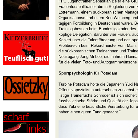
FFC Jugendtrainer Sebastian Beier eine Gru
Frauenfussballtrainer, die in Begleitung von 
Lottermann, einem südkoreanischen Manage
Organisationsmitarbeitern Ben Weinberg und 
tägigen Fortbildung in Deutschland waren. 
Trainingsbesuch beim Bundesligakader des F
köpfige Delegation, darunter vier Frauen, a
Kahlert über die Talentförderung und das spo
Profibereich beim Rekordmeister vom Main. 
die südkoreanischen Trainerinnen und Traine
Neuzugang Jang-Mi Lee, die in ihrem Heimatl
für die vielen Foto- und Autogrammwünsche
Sportpsychologin für Potsdam
Turbine Potsdam holte die Japanerin Yuki Na
Offensivspezialistin unterschrieb zunächst e
listige Trainerfuchs Schröder ist sich sicher
fussballerische Stärke und Qualität der Jap
dass Yuki eine beachtliche Verstärkung für 
haben einen guten Fang gemacht.“