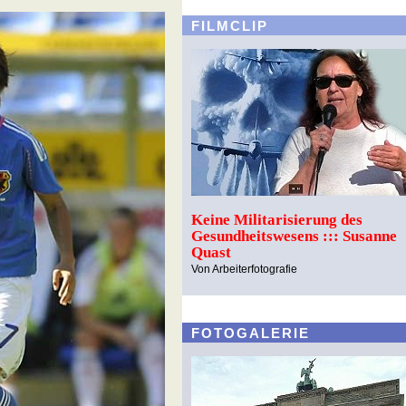
FILMCLIP
Keine Militarisierung des
Gesundheitswesens ::: Susanne
Quast
Von Arbeiterfotografie
FOTOGALERIE