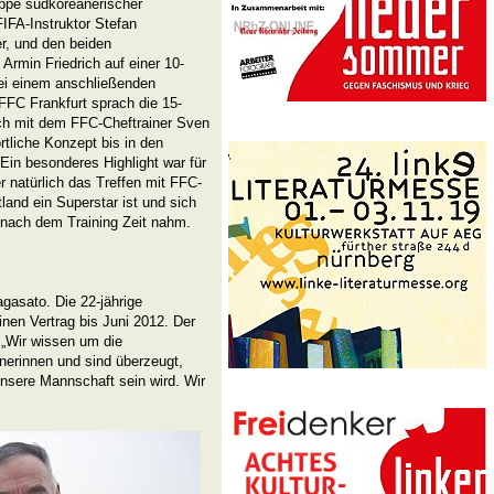
ppe südkoreanerischer
FIFA-Instruktor Stefan
r, und den beiden
Armin Friedrich auf einer 10-
Bei einem anschließenden
FC Frankfurt sprach die 15-
uch mit dem FFC-Cheftrainer Sven
rtliche Konzept bis in den
Ein besonderes Highlight war für
r natürlich das Treffen mit FFC-
and ein Superstar ist und sich
 nach dem Training Zeit nahm.
gasato. Die 22-jährige
inen Vertrag bis Juni 2012. Der
: „Wir wissen um die
anerinnen und sind überzeugt,
unsere Mannschaft sein wird. Wir