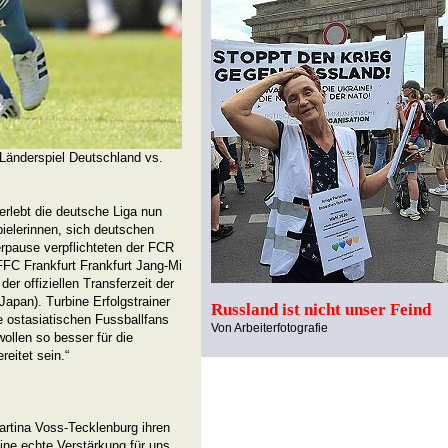
Länderspiel Deutschland vs.
erlebt die deutsche Liga nun
pielerinnen, sich deutschen
rpause verpflichteten der FCR
FFC Frankfurt Frankfurt Jang-Mi
er offiziellen Transferzeit der
apan). Turbine Erfolgstrainer
Russland ist nicht unser Feind
e ostasiatischen Fussballfans
Von Arbeiterfotografie
wollen so besser für die
eitet sein.“
artina Voss-Tecklenburg ihren
ne echte Verstärkung für uns