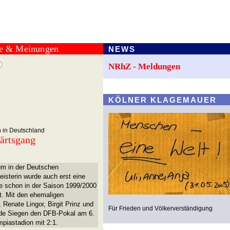
te & Meinungen
NEWS
NRhZ - Meldungen
KÖLNER KLAGEMAUER
 in Deutschland
ärtsgang
um in der Deutschen
isterin wurde auch erst eine
te schon in der Saison 1999/2000
t. Mit den ehemaligen
 Renate Lingor, Birgit Prinz und
Für Frieden und Völkerverständigung
nde Siegen den DFB-Pokal am 6.
mpiastadion mit 2:1.