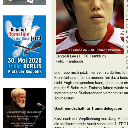
h
„
J
L
T
D
s
a
M
n
„
Jang-Mi Lee (1.FFC Frankfurt)
v
Foto: Framba.de
E
b
und freue mich jetzt, hier sein zu dürfen. Ic
Frankfurt und möchte meinen Teil dazu beitr
nicht Englisch sprechen kann, übersetzte ei
mit der S-Bahn zum Training fahren würde s
sympathische Südkoreanerin verschmitzt auf
Journalisten.
Gastfreundschaft für Trainerdelegation
Kurz nach der Verpflichtung von Jang Mi-Le
die stellvertretende Vorsitzende des 1. FF