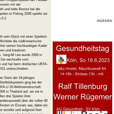
rmerin mit der
ft und holte Bronze bei der
ielen in Peking 2008 spielte sie
 0:2.
ANZEIGEN
 sein Glück mit einer Spielerin
flichtete die südkoreanische
ärkte seinen hochkarätigen Kader
enen und kreativen
en. Jang-Mi Lee wurde 2009 in
. Sie wechselte vom
 und hat beim dreifachen UEFA-
2011 unterschrieben.
er Stern der 24-jährigen
ittelfeldspielerin ging bei der
IFA-U 20-Weltmeisterschaft
004 in Thailand auf, wo sie in
llen drei Spielen ihrer
andesauswahl über die vollen 90
inuten im Einsatz war, dabei ein
or erzielte und aufgrund ihrer