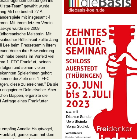
erausragenden Leistungen ins
Allstar-Team” gewählt wurde.
ang-Mi Lee bestritt 27 A-
änderspiele mit insgesamt 4
oren. Mit ihrem letzten Verein
aekyo wurde sie 2009
üdkoreanische Meisterin. Mit
siatischer Höflichkeit zollte Jang-
i Lee beim Pressetermin ihrem
euen Verein ihre Bewunderung:
Ich habe bereits im Vorfeld viel
om 1. FFC Frankfurt, seinen
rfolgen und seinen vielen
ekannten Spielerinnen gehört
h kenne die Ziele des 1. FFC
agen, diese zu erreichen.” Da sie
n engagierter Dolmetscher. Aber
chon klappen, ergänzte die
 Anfrage eines Frankfurter
e empfing Annelie Hauptvogel,
C Frankfurt, gemeinsam mit dem