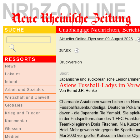
Unabhängige Nachrichten, Berich
SUCHE
Aktueller Online-Flyer vom 09. August 2026
zurück
RESSORTS
Druckversion
News
Sport
Lokales
Japanische und südkoreanische Legionärinnen
Inland
Asiens Fussball-Ladys im Vorw
Arbeit und Soziales
Von Bernd J.R. Henke
Wirtschaft und Umwelt
Charmante Asiatinnen waren bisher ein Nov
Globales
Fussballfrauenbundesliga. Deutsche Pokalme
davon - die Japanerin Rie Yamaki. Sie spiel
Krieg und Frieden
in der Endspielformation des 1.FFC Frankfur
Kommentar
Teamkolleginnen Doris Fitschen, Nia Künzer,
Glossen
Heidi Mohr gewann sie gegen die Sportfreu
Mai 2000 vor großer Kulisse im Berliner Oly
Medien