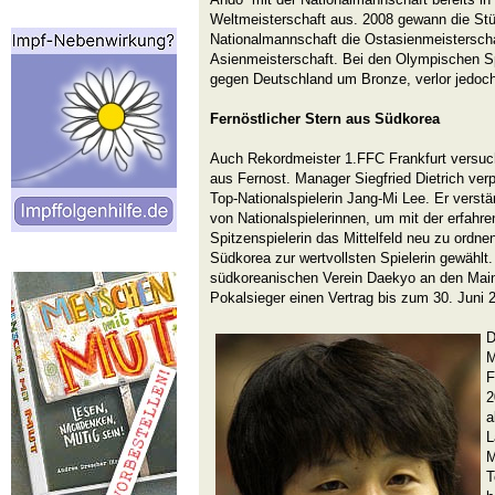
Weltmeisterschaft aus. 2008 gewann die Stü
Nationalmannschaft die Ostasienmeisterscha
Asienmeisterschaft. Bei den Olympischen Sp
gegen Deutschland um Bronze, verlor jedoch
Fernöstlicher Stern aus Südkorea
Auch Rekordmeister 1.FFC Frankfurt versucht
aus Fernost. Manager Siegfried Dietrich verp
Top-Nationalspielerin Jang-Mi Lee. Er verst
von Nationalspielerinnen, um mit der erfahr
Spitzenspielerin das Mittelfeld neu zu ordn
Südkorea zur wertvollsten Spielerin gewählt
südkoreanischen Verein Daekyo an den Main
Pokalsieger einen Vertrag bis zum 30. Juni 
D
M
F
2
a
L
M
T