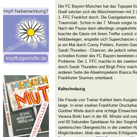
Der FC Bayern München hat das Topspiel für
Duell setzten sich die Münchnerinnen mit 2:1
1. FFC Frankfurt durch. Die Gastgeberinnen 
Traumstart. Schon in der 7. Minute sorgte Is
Nach der Pause dann allerdings umgekehrte 
brachte die Gäste mit ihrem Treffer zurück in
feldüberlegen, erspielte sich Superchancen d
je ein Mal durch Conny Pohlers, Kerstin Gar
Sarah Thunebro - Chancen, die jedoch reihe
schnellen Konter des FC Bayern bereiteten d
Probleme. Der 1. FFC machte in der zweiten 
durch Sarah Thunebro und Birgit Prinz mäch
anderen Seite die Abwehrspielerin Bianca Re
Frankfurter Sturmes unterband.
Kaltschnäuzig
Die Freude von Trainer Kahlert beim Ausglei
lange. In einer starken Frankfurter Druckph
Günther Wörle durch eine richtige Einwechslu
Vanesa Bürki kam in der 69. Minute und sor
und 60 Sekunden Spieldauer für den Siegtreff
spielerischen Übergewichts in der zweiten Ha
Möglichkeiten, blieb das ersehnte Erfolgserl