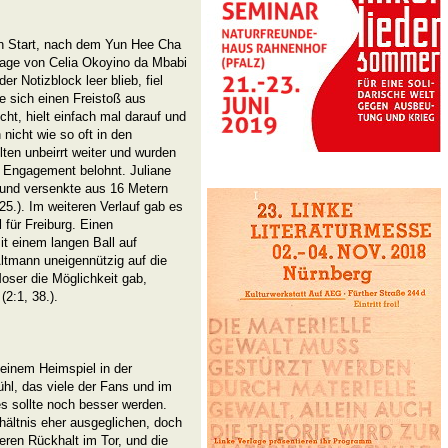
en Start, nach dem Yun Hee Cha
lage von Celia Okoyino da Mbabi
r Notizblock leer blieb, fiel
e sich einen Freistoß aus
cht, hielt einfach mal darauf und
 nicht wie so oft in den
ten unbeirrt weiter und wurden
r Engagement belohnt. Juliane
, und versenkte aus 16 Metern
25.). Im weiteren Verlauf gab es
 für Freiburg. Einen
it einem langen Ball auf
Altmann uneigennützig auf die
oser die Möglichkeit gab,
(2:1, 38.).
 einem Heimspiel in der
ühl, das viele der Fans und im
s sollte noch besser werden.
ältnis eher ausgeglichen, doch
eren Rückhalt im Tor, und die