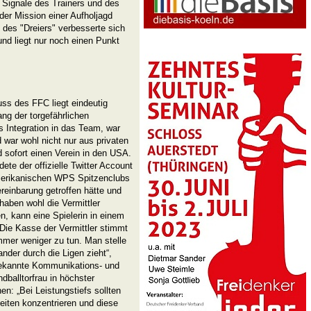
 Signale des Trainers und des
der Mission einer Aufholjagd
 des "Dreiers" verbesserte sich
nd liegt nur noch einen Punkt
ss des FFC liegt eindeutig
g der torgefährlichen
 Integration in das Team, war
 war wohl nicht nur aus privaten
 sofort einen Verein in den USA.
ete der offizielle Twitter Account
erikanischen WPS Spitzenclubs
reinbarung getroffen hätte und
haben wohl die Vermittler
n, kann eine Spielerin in einem
. Die Kasse der Vermittler stimmt
immer weniger zu tun. Man stelle
ander durch die Ligen zieht“,
bekannte Kommunikations- und
dballtorfrau in höchster
en: „Bei Leistungstiefs sollten
eiten konzentrieren und diese