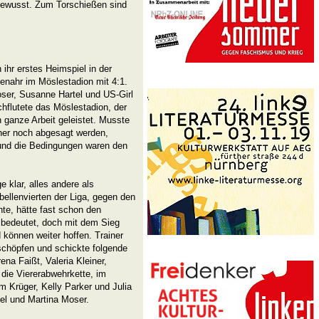
ewusst. Zum Torschießen sind
ihr erstes Heimspiel in der
nahr im Möslestadion mit 4:1.
oser, Susanne Hartel und US-Girl
hflutete das Möslestadion, der
en ganze Arbeit geleistet. Musste
ner noch abgesagt werden,
 und die Bedingungen waren den
 klar, alles andere als
ellenvierten der Liga, gegen den
te, hätte fast schon den
 bedeutet, doch mit dem Sieg
 können weiter hoffen. Trainer
schöpfen und schickte folgende
ena Faißt, Valeria Kleiner,
 die Viererabwehrkette, im
am Krüger, Kelly Parker und Julia
el und Martina Moser.