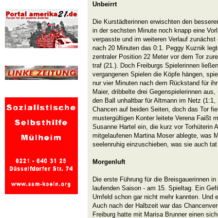
Unbeirrt
Die Kurstädterinnen erwischten den besser
in der sechsten Minute noch knapp eine Vor
verpasste und im weiteren Verlauf zunächst de
nach 20 Minuten das 0:1. Peggy Kuznik legt
zentraler Position 22 Meter vor dem Tor zure
traf (21.). Doch Freiburgs Spielerinnen ließen
vergangenen Spielen die Köpfe hängen, spiel
nur vier Minuten nach dem Rückstand für ih
Maier, dribbelte drei Gegenspielerinnen aus
den Ball unhaltbar für Altmann im Netz (1:1, 
Chancen auf beiden Seiten, doch das Tor fiel
mustergültigen Konter leitete Verena Faißt m
Susanne Hartel ein, die kurz vor Torhüterin 
mitgelaufenen Martina Moser ablegte, was M
seelenruhig einzuschieben, was sie auch tat 
Morgenluft
Die erste Führung für die Breisgauerinnen in
laufenden Saison - am 15. Spieltag. Ein Gef
Umfeld schon gar nicht mehr kannten. Und e
Auch nach der Halbzeit war das Chancenverh
Freiburg hatte mit Marisa Brunner einen sich