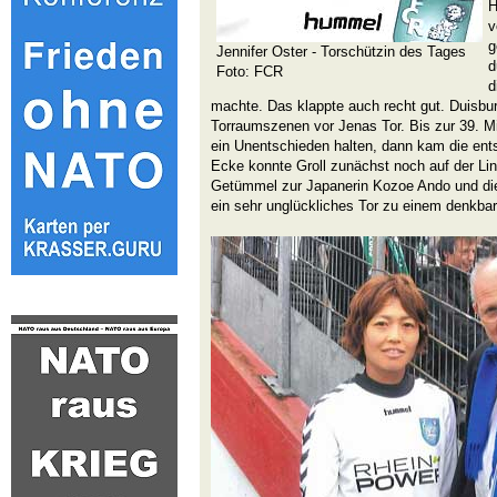
H
v
g
Jennifer Oster - Torschützin des Tages
d
Foto: FCR
d
machte. Das klappte auch recht gut. Duisbu
Torraumszenen vor Jenas Tor. Bis zur 39. 
ein Unentschieden halten, dann kam die ent
Ecke konnte Groll zunächst noch auf der Lin
Getümmel zur Japanerin Kozoe Ando und die
ein sehr unglückliches Tor zu einem denkbar