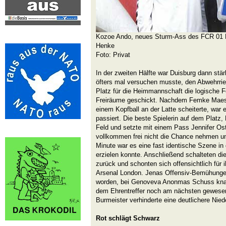
Kozoe Ando, neues Sturm-Ass des FCR 01 D
Henke
Foto: Privat
In der zweiten Hälfte war Duisburg dann stä
öfters mal versuchen musste, den Abwehrrie
Platz für die Heimmannschaft die logische Fo
Freiräume geschickt. Nachdem Femke Maes 
einem Kopfball an der Latte scheiterte, war 
passiert. Die beste Spielerin auf dem Platz,
Feld und setzte mit einem Pass Jennifer Ost
vollkommen frei nicht die Chance nehmen und
Minute war es eine fast identische Szene in
erzielen konnte. Anschließend schalteten d
zurück und schonten sich offensichtlich für
Arsenal London. Jenas Offensiv-Bemühungen
worden, bei Genoveva Anonmas Schuss knap
dem Ehrentreffer noch am nächsten gewesen 
Burmeister verhinderte eine deutlichere Nied
Rot schlägt Schwarz