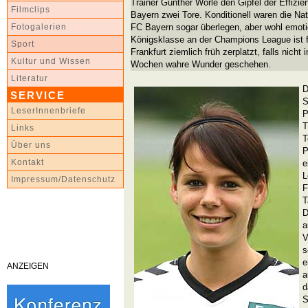
Trainer Günther Wörle den Gipfel der Effizie
Filmclips
Bayern zwei Tore. Konditionell waren die Na
FC Bayern sogar überlegen, aber wohl emoti
Fotogalerien
Königsklasse an der Champions League ist f
Sport
Frankfurt ziemlich früh zerplatzt, falls nic
Kultur und Wissen
Wochen wahre Wunder geschehen.
Literatur
D
SERVICE
S
LeserInnenbriefe
P
T
Links
T
Über uns
P
Kontakt
e
L
Impressum/Datenschutz
F
T
D
a
V
s
e
ANZEIGEN
a
d
S