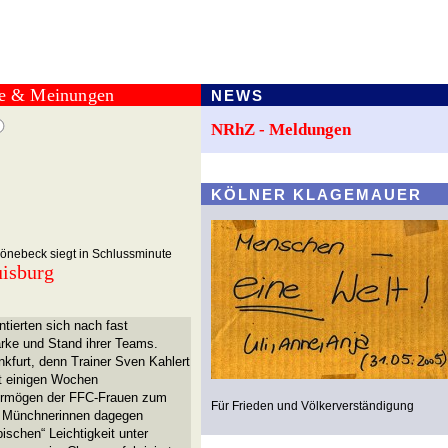
te & Meinungen
NEWS
NRhZ - Meldungen
KÖLNER KLAGEMAUER
önebeck siegt in Schlussminute
uisburg
ntierten sich nach fast
ärke und Stand ihrer Teams.
kfurt, denn Trainer Sven Kahlert
it einigen Wochen
vermögen der FFC-Frauen zum
Für Frieden und Völkerverständigung
ie Münchnerinnen dagegen
bischen“ Leichtigkeit unter