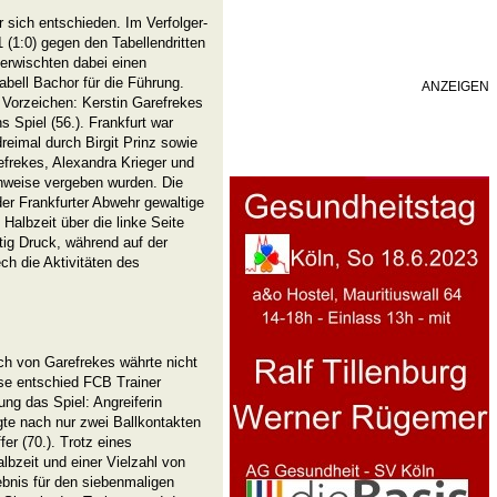
 sich entschieden. Im Verfolger-
 (1:0) gegen den Tabellendritten
erwischten dabei einen
abell Bachor für die Führung.
ANZEIGEN
Vorzeichen: Kerstin Garefrekes
s Spiel (56.). Frankfurt war
reimal durch Birgit Prinz sowie
efrekes, Alexandra Krieger und
nweise vergeben wurden. Die
er Frankfurter Abwehr gewaltige
Halbzeit über die linke Seite
tig Druck, während auf der
ch die Aktivitäten des
ch von Garefrekes währte nicht
ase entschied FCB Trainer
ng das Spiel: Angreiferin
gte nach nur zwei Ballkontakten
er (70.). Trotz eines
lbzeit und einer Vielzahl von
ebnis für den siebenmaligen