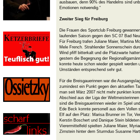
ausbauen, denn 90% des Handelns sind unb
Emotionen notwendig.“
Zweiter Sieg für Freiburg
Die Frauen des Sportclub Freiburg gewannen 
laufenden Saison gegen den SC 07 Bad Neue
Für Freiburg trafen Juliane Maier, Martina M
Mele French. Strahlender Sonnenschein durc
Wind pfiff bitterkalt und die Platzwarte hatt
gestern die Begegnung der Regionalligamän
konnte heute schon wieder gespielt werden
Umständen entsprechend sehr gut.
Für die Breisgauerinnen war die Ausgangslage
zumindest ein Punkt gegen den aktuellen Tab
man seit März 2007 nicht mehr punkten konn
Abschied aus der Liga der Weltmeisterinnen
sind die Breisgauerinnen wieder im Spiel und
Ede Beck konnte personell aus dem Vollen 
Elf auf den Platz: Marisa Brunner im Tor, Ver
Kerstin Boschert und Danique Stein bildeten
Vierermittelfeld spielten Juliane Maier, Myri
Zirnstein hinter dem Sturmduo Susanne Hart