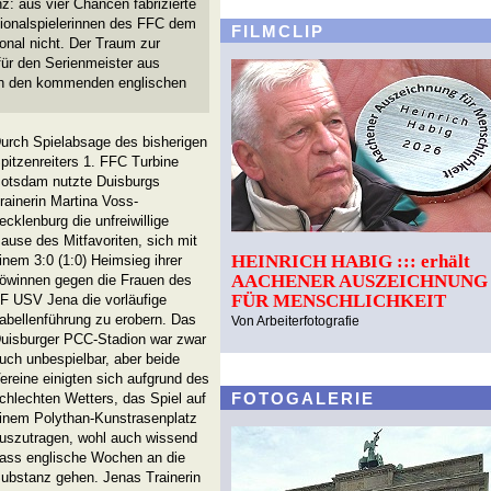
nz: aus vier Chancen fabrizierte
tionalspielerinnen des FFC dem
FILMCLIP
onal nicht. Der Traum zur
ür den Serienmeister aus
ht in den kommenden englischen
urch Spielabsage des bisherigen
pitzenreiters 1. FFC Turbine
otsdam nutzte Duisburgs
rainerin Martina Voss-
ecklenburg die unfreiwillige
ause des Mitfavoriten, sich mit
HEINRICH HABIG ::: erhält
inem 3:0 (1:0) Heimsieg ihrer
AACHENER AUSZEICHNUNG
öwinnen gegen die Frauen des
FÜR MENSCHLICHKEIT
F USV Jena die vorläufige
abellenführung zu erobern. Das
Von Arbeiterfotografie
uisburger PCC-Stadion war zwar
uch unbespielbar, aber beide
ereine einigten sich aufgrund des
FOTOGALERIE
chlechten Wetters, das Spiel auf
inem Polythan-Kunstrasenplatz
uszutragen, wohl auch wissend
ass englische Wochen an die
ubstanz gehen. Jenas Trainerin