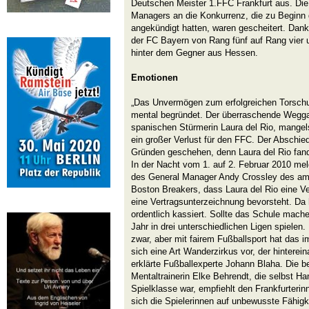
Deutschen Meister 1.FFC Frankfurt aus. Die
Managers an die Konkurrenz, die zu Beginn 
angekündigt hatten, waren gescheitert. Dank
der FC Bayern von Rang fünf auf Rang vier u
hinter dem Gegner aus Hessen.
Emotionen
„Das Unvermögen zum erfolgreichen Torschu
mental begründet. Der überraschende Weggan
spanischen Stürmerin Laura del Rio, mangels
ein großer Verlust für den FFC. Der Abschied
Gründen geschehen, denn Laura del Rio fand
In der Nacht vom 1. auf 2. Februar 2010 meld
des General Manager Andy Crossley des am
Boston Breakers, dass Laura del Rio eine Ve
eine Vertragsunterzeichnung bevorsteht. Da 
ordentlich kassiert. Sollte das Schule mache
Jahr in drei unterschiedlichen Ligen spielen
zwar, aber mit fairem Fußballsport hat das 
sich eine Art Wanderzirkus vor, der hinterein
erklärte Fußballexperte Johann Blaha. Die 
Mentaltrainerin Elke Behrendt, die selbst Han
Spielklasse war, empfiehlt den Frankfurterinn
sich die Spielerinnen auf unbewusste Fähigk