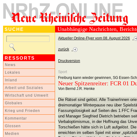
Unabhängige Nachrichten, Berich
SUCHE
Aktueller Online-Flyer vom 08. August 2026
zurück
RESSORTS
Druckversion
News
Sport
Lokales
Freiburg kann wieder gewinnen, SG Essen-Sch
Inland
Neuer Spitzenreiter: FCR 01 D
Arbeit und Soziales
Von Bernd J.R. Henke
Wirtschaft und Umwelt
Die Rätsel sind gelöst. Alle TrainerInnen orie
Globales
dreimonatiger Winterpause neu über Spielst
Fassungslosigkeit auf Seiten des 1.FFC Fran
Krieg und Frieden
und Manager Siegfried Dietrich betrieben se
Kommentar
Verbaloptimismus, in der Hoffnung das Un
Glossen
Torschießen hätte sich in Luft aufgelöst. D
erreichten im selben Spiel mit einer „spitzbü
Medien