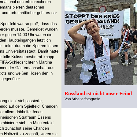
rnational den erfolgreicheren
n emanzipierten deutschen
 und fortschrittlicher geht es gar
Sportfeld war so groß, dass das
n werden musste. Gemeldet wurden
er gegen 14:00 Uhr waren die
iden Haupteingängen letztlich
e Ticket durch die Sperren lotsen
ns Universitätsstadt. Damit hatte
die tolle Kulisse bestimmt knapp
FIFA-Schiedsrichterin Martina
rinnen der Gästemannschaft aus
kots und weißen Hosen den in
n gegenüber.
Russland ist nicht unser Feind
Von Arbeiterfotografie
ng nicht viel passierte,
ndo auf dem Spielfeld. Chancen
vor allem dribbelte Jenas
nerischen Strafraum Essens
kombinierte sich im Minutentakt
doch zunächst seine Chancen
en Halbzeit zu zaghaft, waren sie