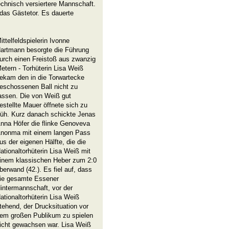
echnisch versiertere Mannschaft.
 das Gästetor. Es dauerte
ittelfeldspielerin Ivonne
artmann besorgte die Führung
urch einen Freistoß aus zwanzig
etern - Torhüterin Lisa Weiß
ekam den in die Torwartecke
eschossenen Ball nicht zu
assen. Die von Weiß gut
estellte Mauer öffnete sich zu
rüh. Kurz danach schickte Jenas
nna Höfer die flinke Genoveva
nonma mit einem langen Pass
us der eigenen Hälfte, die die
ationaltorhüterin Lisa Weiß mit
inem klassischen Heber zum 2:0
berwand (42.). Es fiel auf, dass
ie gesamte Essener
intermannschaft, vor der
ationaltorhüterin Lisa Weiß
tehend, der Drucksituation vor
em großen Publikum zu spielen
icht gewachsen war. Lisa Weiß