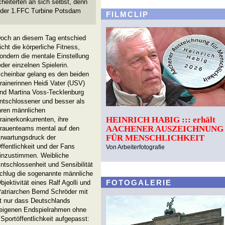
eiterten an sich selbst, denn
der 1.FFC Turbine Potsdam
FILMCLIP
och an diesem Tag entschied
icht die körperliche Fitness,
ondern die mentale Einstellung
eder einzelnen Spielerin.
cheinbar gelang es den beiden
rainerinnen Heidi Vater (USV)
nd Martina Voss-Tecklenburg
ntschlossener und besser als
hren männlichen
HEINRICH HABIG ::: erhält
rainerkonkurrenten, ihre
AACHENER AUSZEICHNUNG
rauenteams mental auf den
FÜR MENSCHLICHKEIT
rwartungsdruck der
ffentlichkeit und der Fans
Von Arbeiterfotografie
inzustimmen. Weibliche
ntschlossenheit und Sensibilität
chlug die sogenannte männliche
FOTOGALERIE
bjektivität eines Ralf Agolli und
 Patriarchen Bernd Schröder mit
t nur dass Deutschlands
 eigenen Endspielrahmen ohne
portöffentlichkeit aufgepasst: