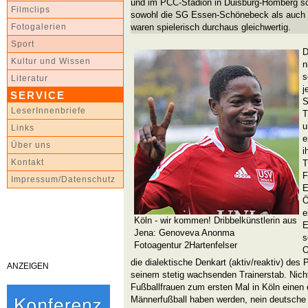
und im PCC-Stadion in Duisburg-Homberg sch
Filmclips
sowohl die SG Essen-Schönebeck als auch 
waren spielerisch durchaus gleichwertig.
Fotogalerien
Sport
D
Kultur und Wissen
n
s
Literatur
j
SERVICE
S
LeserInnenbriefe
T
u
Links
e
Über uns
i
Kontakt
T
F
Impressum/Datenschutz
E
Ö
e
Köln - wir kommen! Dribbelkünstlerin aus
E
Jena: Genoveva Anonma
s
Fotoagentur 2Hartenfelser
O
die dialektische Denkart (aktiv/reaktiv) des
ANZEIGEN
seinem stetig wachsenden Trainerstab. Nich
Fußballfrauen zum ersten Mal in Köln einen
Männerfußball haben werden, nein deutsche S