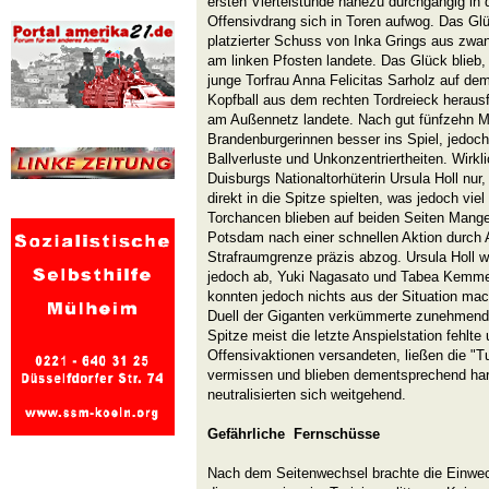
ersten Viertelstunde nahezu durchgängig in d
Offensivdrang sich in Toren aufwog. Das Glüc
platzierter Schuss von Inka Grings aus zwa
am linken Pfosten landete. Das Glück blieb
junge Torfrau Anna Felicitas Sarholz auf de
Kopfball aus dem rechten Tordreieck heraus
am Außennetz landete. Nach gut fünfzehn M
Brandenburgerinnen besser ins Spiel, jedoch 
Ballverluste und Unkonzentriertheiten. Wirkli
Duisburgs Nationaltorhüterin Ursula Holl nur
direkt in die Spitze spielten, was jedoch viel
Torchancen blieben auf beiden Seiten Mange
Potsdam nach einer schnellen Aktion durch A
Strafraumgrenze präzis abzog. Ursula Holl w
jedoch ab, Yuki Nagasato und Tabea Kemme 
konnten jedoch nichts aus der Situation mac
Duell der Giganten verkümmerte zunehmend.
Spitze meist die letzte Anspielstation fehlte
Offensivaktionen versandeten, ließen die "T
vermissen und blieben dementsprechend ha
neutralisierten sich weitgehend.
Gefährliche Fernschüsse
Nach dem Seitenwechsel brachte die Einwec