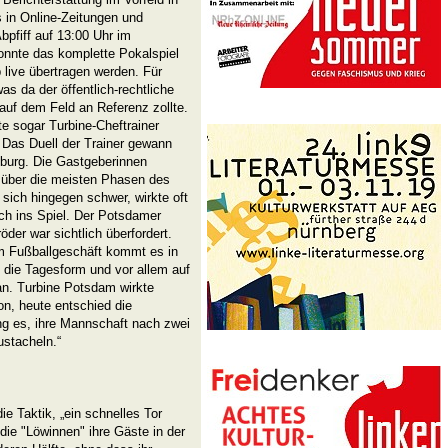
 in Online-Zeitungen und
bpfiff auf 13:00 Uhr im
onnte das komplette Pokalspiel
live übertragen werden. Für
s da der öffentlich-rechtliche
uf dem Feld an Referenz zollte.
e sogar Turbine-Cheftrainer
 Das Duell der Trainer gewann
burg. Die Gastgeberinnen
 über die meisten Phasen des
 sich hingegen schwer, wirkte oft
ich ins Spiel. Der Potsdamer
der war sichtlich überfordert.
Im Fußballgeschäft kommt es in
 die Tagesform und vor allem auf
an. Turbine Potsdam wirkte
ion, heute entschied die
ng es, ihre Mannschaft nach zwei
ustacheln.“
ie Taktik, „ein schnelles Tor
die "Löwinnen" ihre Gäste in der