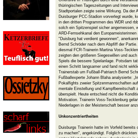
thüringischen Tageszeitungen und Interviews
Stadtportalen zeigte seine Wirkung. Da der A
Duisburger PCC-Stadion vorverlegt wurde, k
in den dritten Programmen des WDR und rbb 
solch ein Spitzenspiel sicher angemessen, wa
ARD-Fernsehkanal den Europameisterinnen a
"Duisburg hat verdient gewonnen", anerkannt
Bernd Schröder nach dem Abpfiff der Partie.
diesmal FCR-Trainerin Martina Voss-Tecklen
zeigten den größeren Siegeswillen und auch
Spiels die bessere Spielanlage. Potsdam tat
einen Schritt langsamer und fand nicht wirkl
Trainerstab um Fußball-Patriarch Bernd Schrö
Fußballexperte Johann Blaha analysierte: „
Pokalfights zweier Spitzenmannschaften auf
mentale Einstellung und Kampfbereitschaft 
überspielt. Heute entschied nicht die Kondit
Motivation. Trainerin Voss-Tecklenburg gela
Niederlagen in der Meisterschaft besser anz
Unkonzentriertheiten
Duisburgs Trainerin hatte im Vorfeld bereits d
zu machen", angekündigt. Folglich drückten 