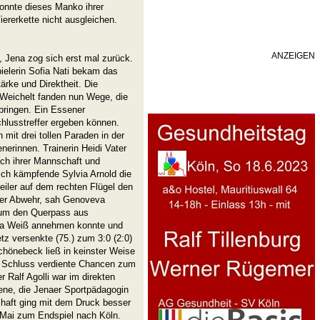
onnte dieses Manko ihrer
iererkette nicht ausgleichen.
ANZEIGEN
 Jena zog sich erst mal zurück.
ielerin Sofia Nati bekam das
ärke und Direktheit. Die
 Weichelt fanden nun Wege, die
bringen. Ein Essener
hlusstreffer ergeben können.
mit drei tollen Paraden in der
erinnen. Trainerin Heidi Vater
uch ihrer Mannschaft und
lich kämpfende Sylvia Arnold die
Seiler auf dem rechten Flügel den
ener Abwehr, sah Genoveva
rum den Querpass aus
isa Weiß annehmen konnte und
tz versenkte (75.) zum 3:0 (2:0)
hönebeck ließ in keinster Weise
m Schluss verdiente Chancen zum
r Ralf Agolli war im direkten
ene, die Jenaer Sportpädagogin
chaft ging mit dem Druck besser
 Mai zum Endspiel nach Köln.