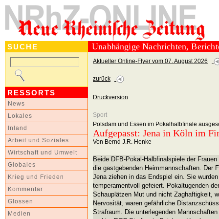
Unabhängige Nachrichten, Berich
SUCHE
Aktueller Online-Flyer vom 07. August 2026
zurück
RESSORTS
Druckversion
News
Sport
Lokales
Potsdam und Essen im Pokalhalbfinale ausges
Inland
Aufgepasst: Jena in Köln im Fi
Arbeit und Soziales
Von Bernd J.R. Henke
Wirtschaft und Umwelt
Beide DFB-Pokal-Halbfinalspiele der Frau
Globales
die gastgebenden Heimmannschaften. Der 
Jena ziehen in das Endspiel ein. Sie wurden
Krieg und Frieden
temperamentvoll gefeiert. Pokaltugenden de
Kommentar
Schauplätzen Mut und nicht Zaghaftigkeit, 
Glossen
Nervosität, waren gefährliche Distanzschüs
Strafraum. Die unterlegenden Mannschaften 
Medien