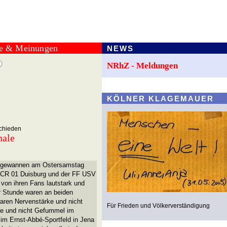
te & Meinungen
NEWS
NRhZ - Meldungen
KÖLNER KLAGEMAUER
chieden
nale
en gewannen am Ostersamstag
FCR 01 Duisburg und der FF USV
 von ihren Fans lautstark und
r Stunde waren an beiden
waren Nervenstärke und nicht
Für Frieden und Völkerverständigung
se und nicht Gefummel im
im Ernst-Abbé-Sportfeld in Jena