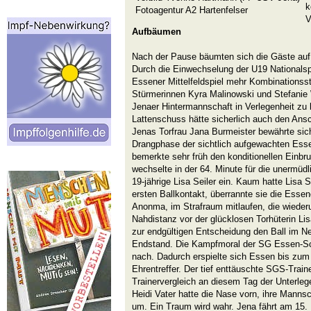
k
Fotoagentur A2 Hartenfelser
V
Aufbäumen
Nach der Pause bäumten sich die Gäste auf,
Durch die Einwechselung der U19 Nationalsp
Essener Mittelfeldspiel mehr Kombinationsst
Stürmerinnen Kyra Malinowski und Stefanie
Jenaer Hintermannschaft in Verlegenheit zu 
Lattenschuss hätte sicherlich auch den Ansc
Jenas Torfrau Jana Burmeister bewährte sich 
Drangphase der sichtlich aufgewachten Essen
bemerkte sehr früh den konditionellen Einbr
wechselte in der 64. Minute für die unermüd
19-jährige Lisa Seiler ein. Kaum hatte Lisa 
ersten Ballkontakt, überrannte sie die Ess
Anonma, im Strafraum mitlaufen, die wiede
Nahdistanz vor der glücklosen Torhüterin L
zur endgültigen Entscheidung den Ball im Ne
Endstand. Die Kampfmoral der SG Essen-Sc
nach. Dadurch erspielte sich Essen bis zu
Ehrentreffer. Der tief enttäuschte SGS-Traine
Trainervergleich an diesem Tag der Unterleg
Heidi Vater hatte die Nase vorn, ihre Manns
um. Ein Traum wird wahr. Jena fährt am 15.