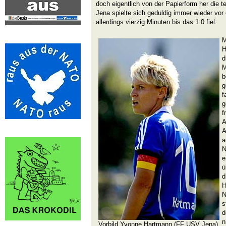
doch eigentlich von der Papierform her die t
Jena spielte sich geduldig immer wieder vor
allerdings vierzig Minuten bis das 1:0 fiel.
M
H
d
M
b
g
f
g
f
A
A
a
N
e
ü
d
H
N
s
d
n
Vorbild Yvonne Hartmann (FF USV Jena)