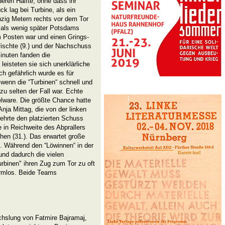
eren Hälfte, ohne dass ihr
k lag bei Turbine, als ein
nzig Metern rechts vor dem Tor
, als wenig später Potsdams
m Posten war und einen Grings-
fischte (9.) und der Nachschuss
inuten fanden die
leisteten sie sich unerklärliche
ch gefährlich wurde es für
, wenn die “Turbinen“ schnell und
 zu selten der Fall war. Echte
lware. Die größte Chance hatte
nja Mittag, die von der linken
ehrte den platzierten Schuss
in Reichweite des Abprallers
hen (31.). Das erwartet große
 Während den “Löwinnen“ in der
 und dadurch die vielen
urbinen" ihren Zug zum Tor zu oft
rmlos. Beide Teams
hslung von Fatmire Bajramaj,