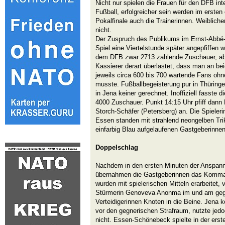
Nicht nur spielen die Frauen für den DFB inte
Fußball, erfolgreicher sein werden im erste
Pokalfinale auch die Trainerinnen. Weiblicher
nicht.
Der Zuspruch des Publikums im Ernst-Abbé-
Spiel eine Viertelstunde später angepfiffe
dem DFB zwar 2713 zahlende Zuschauer, ab
Kassierer derart überlastet, dass man an be
jeweils circa 600 bis 700 wartende Fans ohn
musste. Fußballbegeisterung pur in Thüringe
in Jena keiner gerechnet. Inoffiziell fasste 
4000 Zuschauer. Punkt 14:15 Uhr pfiff dann 
Storch-Schäfer (Petersberg) an. Die Spiele
Essen standen mit strahlend neongelben Tri
einfarbig Blau aufgelaufenen Gastgeberinne
Doppelschlag
Nachdem in den ersten Minuten der Anspannu
übernahmen die Gastgeberinnen das Komma
wurden mit spielerischen Mitteln erarbeitet, 
Stürmerin Genoveva Anonma im und am geg
Verteidigerinnen Knoten in die Beine. Jena 
vor den gegnerischen Strafraum, nutzte je
nicht. Essen-Schönebeck spielte in der erst