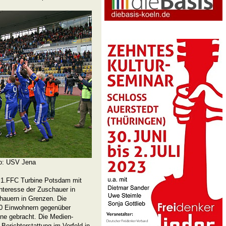
to: USV Jena
r 1.FFC Turbine Potsdam mit
Interesse der Zuschauer in
hauern in Grenzen. Die
00 Einwohnern gegenüber
ine gebracht. Die Medien-
 Berichterstattung im Vorfeld in