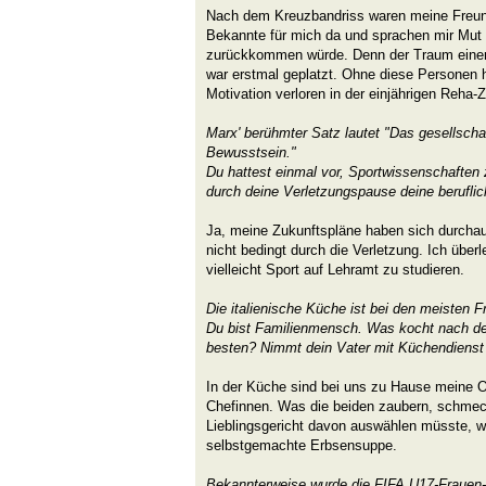
Nach dem Kreuzbandriss waren meine Freund
Bekannte für mich da und sprachen mir Mut 
zurückkommen würde. Denn der Traum einer
war erstmal geplatzt. Ohne diese Personen h
Motivation verloren in der einjährigen Reha-Z
Marx' berühmter Satz lautet "Das gesellscha
Bewusstsein."
Du hattest einmal vor, Sportwissenschaften 
durch deine Verletzungspause deine berufli
Ja, meine Zukunftspläne haben sich durchau
nicht bedingt durch die Verletzung. Ich über
vielleicht Sport auf Lehramt zu studieren.
Die italienische Küche ist bei den meisten F
Du bist Familienmensch. Was kocht nach de
besten? Nimmt dein Vater mit Küchendienst
In der Küche sind bei uns zu Hause meine 
Chefinnen. Was die beiden zaubern, schmeck
Lieblingsgericht davon auswählen müsste, wä
selbstgemachte Erbsensuppe.
Bekannterweise wurde die FIFA U17-Frauen-