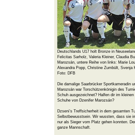
Deutschlands U17 holt Bronze in Neuseeland
Felicitas Sarholz, Valeria Kleiner, Claudia B
Marozsán, untere Reihe von links: Marie Lo
Alexandra Popp, Christine Zumbült, Svenja 
Foto: DFB
Die damalige Saarbrücker Sportkameradin un
Marozsán war Torschützenkönigin des Turni
Schuh ausgezeichnet? Halfen dir im kleinen 
Schuhe von Dzenifer Marozsán?
Dzseni’s Treffsicherheit in dem gesamten T
Selbstbewusstsein. Wir wussten, dass sie im
nur als Sieger vom Platz gehen konnten. Den
ganze Mannschaft.