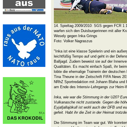
14. Spieltag 2009/2010: SGS gegen FCR 1:1 
warfen sich den Duisburgerinnen mit aller Kra
Wesely gegen Inka Grings
Foto: Volker Nagraszus
"Inka ist eine klasse Spielerin und ein auße
leichtfüßig Tempo auf und geht in der Defen
Balljagd. Zudem beweist sie auf der Innenve
Qualitäten. Es macht einfach Spaß, ihr bei
lobte die ehemalige Trainerin der deutschen
Tina Theune in der Zeitschrift FIFA News 20
NRhZ Sportredaktion mit Johann Blaha und B
am Ende des Intensiv-Lehrgangs zur Heim-WM
Inka, wie war die Stimmung in der U20? Eu
Vulkanasche nicht zustande. Gegen die höh
Eyjafjallajökull ist wohl auch der DFB und 
gefeit. Habt ihr die Zeit in der Heimat trot
Die Stimmung im Team war gut. Wir konnten 