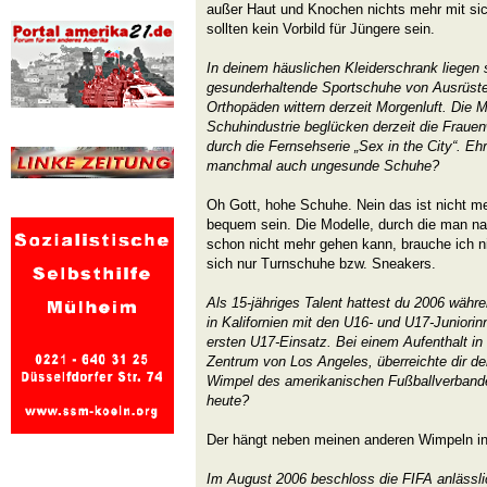
außer Haut und Knochen nichts mehr mit si
sollten kein Vorbild für Jüngere sein.
In deinem häuslichen Kleiderschrank liegen s
gesunderhaltende Sportschuhe von Ausrüste
Orthopäden wittern derzeit Morgenluft. Die 
Schuhindustrie beglücken derzeit die Frauen
durch die Fernsehserie „Sex in the City“. Ehrl
manchmal auch ungesunde Schuhe?
Oh Gott, hohe Schuhe. Nein das ist nicht m
bequem sein. Die Modelle, durch die man n
schon nicht mehr gehen kann, brauche ich n
sich nur Turnschuhe bzw. Sneakers.
Als 15-jähriges Talent hattest du 2006 währ
in Kalifornien mit den U16- und U17-Junior
ersten U17-Einsatz. Bei einem Aufenthalt i
Zentrum von Los Angeles, überreichte dir d
Wimpel des amerikanischen Fußballverbande
heute?
Der hängt neben meinen anderen Wimpeln i
Im August 2006 beschloss die FIFA anlässl