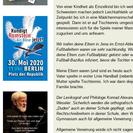
Von einer Kindheit als Einzelkind bin ich wei
Schwestern machen jedoch Leichtathletik un
Zeitpunkt bis ich in eine Mädchenmannschaft
gespielt. Dann ist er auf Tischtennis umges
interessieren sich für die Spiele meiner Ma
zugucken und uns anfeuern.
Wir trafen deine Eltern in Jena im Ernst-Abb
Fußballeltern waren sie sehr sachkundig. Wir
deine Eltern zum Fußballplatz gelotst oder 
Fußball-Bazillus infiziert, bevor die Tochte
Meine Eltern waren (und sind es heute auch 
Vater spielte in erster Linie Handball (nebe
Mutter spielte Tischtennis. Ich war dann die
Familie brachte.
Der Lexikograf und Philologe Konrad Alexan
Weseler. Sicherlich werden die orthografisc
„Duden“ auch an deiner Schule gepflegt, ode
Rechtschreibreform in deiner Schule, dem W
Gymnasium auch für allgemeine Verwirrung 
Allgemeine Verwirrung würde ich nicht sage