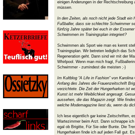
einigen Änderungen in der Rechtschreibung
müssen.
In den Zeiten, als noch nicht jede Stadt ein
Fußballer, dass sie schlechte Schwimmer sei
fünfzig Jahre später bei euch in der Essene
Schwimmen im Trainingsplan integriert?
Schwimmen als Sport wie man es kennt steh
Trainingsplan. Wir betreten lediglich das 
Regeneration geht. Dann sind wir mit der Ma
Whirlpool. Wenn man mich fragt, Fußballerin
Schwimmer - zumindest die meisten ;-)
Im Kultblog “A Life in Fashion” von Karolina
Anfang des Jahres die Frauenzeitschrift Brig
verzichtete. Die Zeit der Hungerharken ist w
Kunst ist mehr Weiblichkeit angesagt. Gesu
aussehen, die das Magazin zeigt. Wie finde
welche Modemagazine liest du, wenn du dic
Ich lese eigentlich gar keine Zeitschriften, e
Wartezimmer beim Arzt. Dann schnappe ich m
egal ob Brigitte, Für Sie oder Bunte. Die T
Hungerhaken finde ich auf jeden Fall gut. E