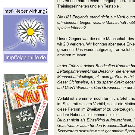
nutzen und hatten einen Lehrgang in Frankf
Trainingseinheiten und ein Testspiel.
Die U23 Englands stand nicht zur Verfügung
erfinderisch. Gegen welche Mannschaft habt
spielen können?
Unser Gegner war die erste Mannschaft des 
wir 2:0 verloren. Wir konnten aber neue Erk
gewinnen. Uns wurde aufgezeigt, an welche
arbeiten müssen.
In der Frühzeit deiner Bundesliga Karriere h
ZeitungsinterviewLinda Bresonik, die ehema
Mannschaftskollegin, als dein großes Vorbi
dieser Sichtweise, als du später direkt gege
und UEFA Women´s Cup Gewinnerin in der B
Vorbild ist sie immer noch für mich. Steht m
im Spiel mit seinem Vorbild, so ist die Moti
diese Person im Zweikampf zu überzeugen. 
andere Nationalspielerinnen spiele.
Du bist nicht als Einzelkind aufgewachsen. I
Geschwister auch für den Frauenfußball oder
Schwestern selbstbewusst gar andere Sport