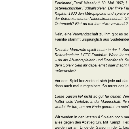
Ferdinand „Ferdl“ Wesely (* 30. Mai 1897; †
österreichischer Fußballspieler. Der linke F
Kapitän 1930 den Mitropapokal und spielte e
der österreichischen Nationalmannschaft. S
Österreich? Bist du mit ihm etwa verwandt?
Nein, eine Verwandtschaft zu ihm gibt es so 
Familie stammt ursprünglich aus Sudetende
Dzenifer Marozsán spielt heute in der 1. B
Rekordmeister 1.FFC Frankfurt. Wenn ihr eu
– du als Abwehrspielerin und Dzenifer als St
dem Spiel? Seid ihr dabei ernst oder macht 
miteinander?
Vor dem Spiel konzentriert sich jede auf das
dann auch mal rumgealbert. So muss das ja 
Diese Saison lief nicht so gut für deinen V
hattet viele Verletzte in der Mannschaft. Ih
werdet ihr tun, um am Ende gerettet zu sein
Wir werden in den letzten 4 Spielen noch mal
alles gegen den Abstieg tun. Mit Kampf, H
werden wir am Ende der Saison in der 1. Lig