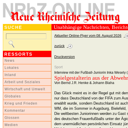
Unabhängige Nachrichten, Berich
SUCHE
Aktueller Online-Flyer vom 08. August 2026
zurück
RESSORTS
Druckversion
News
Sport
Lokales
Interview mit der Fußball-Juniorin Inka Wesel
Inland
Spielgestalterin aus der Abweh
Arbeit und Soziales
Von Bernd J.R. Henke & Johann Blaha
Wirtschaft und Umwelt
Das Glück meint es in der Regel gut mit de
Globales
nur dass Deutschland von der FIFA zum Aus
erwählt wurde, sondern Deutschland ist auch
Krieg und Frieden
WM, die im Sommer in Augsburg, Bielefeld, 
Kommentar
Die weltbesten Juniorinnen werden zu Gast 
Glossen
des deutschen Frauenfußballs unter der Ägi
dem unermüdlichen persönlichen Einsatz jüng
Medien