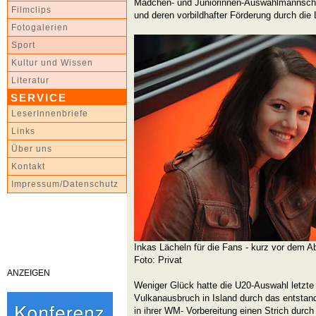
Mädchen- und Juniorinnen-Auswahlmannscha
Filmclips
und deren vorbildhafter Förderung durch di
Fotogalerien
Sport
Kultur und Wissen
Literatur
SERVICE
LeserInnenbriefe
Links
Über uns
Kontakt
Impressum/Datenschutz
Inkas Lächeln für die Fans - kurz vor dem Ab
Foto: Privat
ANZEIGEN
Weniger Glück hatte die U20-Auswahl letzte W
Vulkanausbruch in Island durch das entsta
in ihrer WM- Vorbereitung einen Strich durc