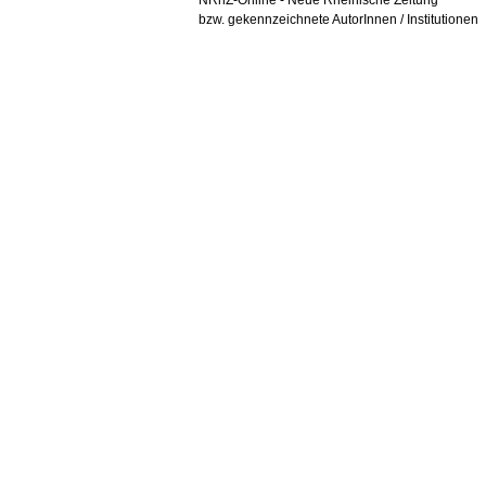
NRhZ-Online - Neue Rheinische Zeitung
bzw. gekennzeichnete AutorInnen / Institutionen