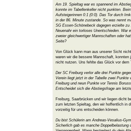
Am 19. Spieltag war es spannend im Abstie
konnte im Tabellenkeller nicht punkten. Be
Aufsteigerinnen 0:1 (0:0). Das Tor durch I
in der 86. Minute zustande. So was nennt m
SG Essen-Schönebeck dagegen erzielte zu
Neuenahr ein torloses Unentschieden. War 
zweier gleichwertiger Mannschaften oder hat
Seite?
Von Glück kann man aus unserer Sicht nich
waren wir die bessere Mannschaft, konnten 
nicht nutzen. Uns fehlte das Glück vor dem
Der SC Freiburg verlor alle drei Punkte ge
Verein liegt jetzt in der Tabelle zwei Punkte
Freiburg und neun Punkte vor Tennis Borussia
Entscheidet sich die Abstiegsfrage am letzt
Freiburg, Saarbrücken und wir liegen dicht b
zum letzten Spieltag, den wir hoffentlich i
vorzeitig für uns entscheiden können.
Du bist Schülerin am Andreas-Vesalius-Gy
Sicherlich gab es manche Doppelbelastung d
Vergangenheit. Wann bestreitest du dein Abi