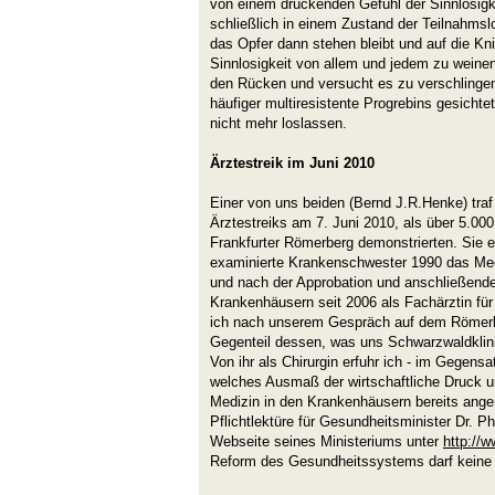
von einem drückenden Gefühl der Sinnlosigkei
schließlich in einem Zustand der Teilnahmsl
das Opfer dann stehen bleibt und auf die Kni
Sinnlosigkeit von allem und jedem zu weinen
den Rücken und versucht es zu verschling
häufiger multiresistente Progrebins gesichtet,
nicht mehr loslassen.
Ärztestreik im Juni 2010
Einer von uns beiden (Bernd J.R.Henke) tra
Ärztestreiks am 7. Juni 2010, als über 5.0
Frankfurter Römerberg demonstrierten. Sie er
examinierte Krankenschwester 1990 das M
und nach der Approbation und anschließend
Krankenhäusern seit 2006 als Fachärztin für C
ich nach unserem Gespräch auf dem Römerbe
Gegenteil dessen, was uns Schwarzwaldklini
Von ihr als Chirurgin erfuhr ich - im Gegens
welches Ausmaß der wirtschaftliche Druck u
Medizin in den Krankenhäusern bereits ang
Pflichtlektüre für Gesundheitsminister Dr. Ph
Webseite seines Ministeriums unter
http://
Reform des Gesundheitssystems darf keine 