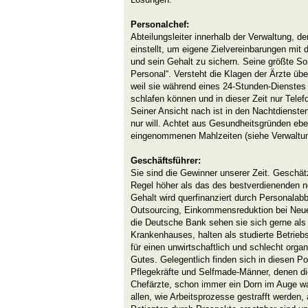
Personalchef:
Abteilungsleiter innerhalb der Verwaltung, der
einstellt, um eigene Zielvereinbarungen mit
und sein Gehalt zu sichern. Seine größte Sor
Personal“. Versteht die Klagen der Ärzte üb
weil sie während eines 24-Stunden-Dienstes
schlafen können und in dieser Zeit nur Tele
Seiner Ansicht nach ist in den Nachtdiensten
nur will. Achtet aus Gesundheitsgründen eben
eingenommenen Mahlzeiten (siehe Verwaltun
Geschäftsführer:
Sie sind die Gewinner unserer Zeit. Geschä
Regel höher als das des bestverdienenden ne
Gehalt wird querfinanziert durch Personalab
Outsourcing, Einkommensreduktion bei Neuei
die Deutsche Bank sehen sie sich gerne al
Krankenhauses, halten als studierte Betrieb
für einen unwirtschaftlich und schlecht organ
Gutes. Gelegentlich finden sich in diesen P
Pflegekräfte und Selfmade-Männer, denen di
Chefärzte, schon immer ein Dorn im Auge wa
allen, wie Arbeitsprozesse gestrafft werden