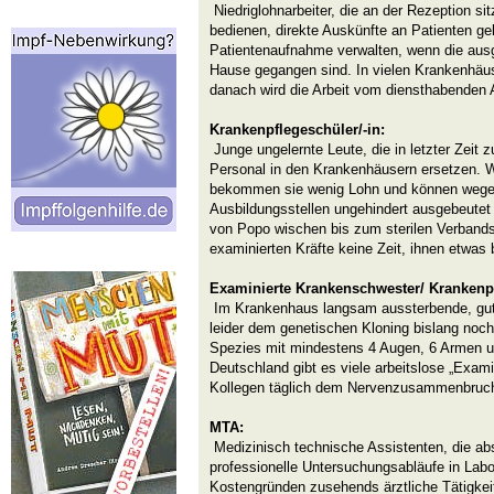
Niedriglohnarbeiter, die an der Rezeption si
bedienen, direkte Auskünfte an Patienten geb
Patientenaufnahme verwalten, wenn die aus
Hause gegangen sind. In vielen Krankenhäu
danach wird die Arbeit vom diensthabenden Ar
Krankenpflegeschüler/-in:
Junge ungelernte Leute, die in letzter Zeit
Personal in den Krankenhäusern ersetzen. W
bekommen sie wenig Lohn und können wegen
Ausbildungsstellen ungehindert ausgebeutet 
von Popo wischen bis zum sterilen Verbands
examinierten Kräfte keine Zeit, ihnen etwas 
Examinierte Krankenschwester/ Krankenpf
Im Krankenhaus langsam aussterbende, gut 
leider dem genetischen Kloning bislang noch
Spezies mit mindestens 4 Augen, 6 Armen un
Deutschland gibt es viele arbeitslose „Exami
Kollegen täglich dem Nervenzusammenbruch
MTA:
Medizinisch technische Assistenten, die abse
professionelle Untersuchungsabläufe in Lab
Kostengründen zusehends ärztliche Tätigke