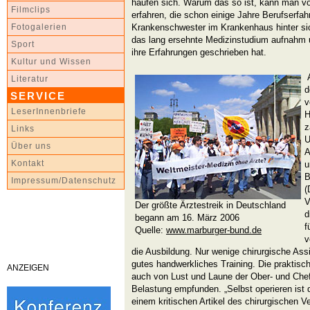
häufen sich. Warum das so ist, kann man vo
Filmclips
erfahren, die schon einige Jahre Berufserfah
Krankenschwester im Krankenhaus hinter sich
Fotogalerien
das lang ersehnte Medizinstudium aufnahm
Sport
ihre Erfahrungen geschrieben hat.
Kultur und Wissen
A
Literatur
d
SERVICE
v
LeserInnenbriefe
H
z
Links
U
Über uns
A
Kontakt
u
B
Impressum/Datenschutz
(
V
Der größte Ärztestreik in Deutschland
d
begann am 16. März 2006
f
Quelle:
www.marburger-bund.de
v
die Ausbildung. Nur wenige chirurgische Assi
gutes handwerkliches Training. Die praktisch
ANZEIGEN
auch von Lust und Laune der Ober- und Chef
Belastung empfunden. „Selbst operieren ist d
einem kritischen Artikel des chirurgischen V