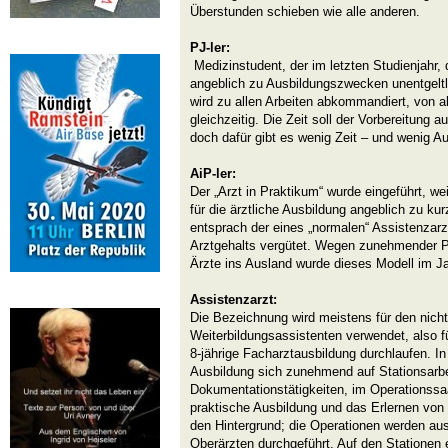
Überstunden schieben wie alle anderen.
PJ-ler:
Medizinstudent, der im letzten Studienjahr,
angeblich zu Ausbildungszwecken unentgeltl
wird zu allen Arbeiten abkommandiert, von all
gleichzeitig. Die Zeit soll der Vorbereitung a
doch dafür gibt es wenig Zeit – und wenig Au
AiP-ler:
Der „Arzt in Praktikum“ wurde eingeführt, weil
für die ärztliche Ausbildung angeblich zu kurz
entsprach der eines „normalen“ Assistenzar
Arztgehalts vergütet. Wegen zunehmender P
Ärzte ins Ausland wurde dieses Modell im J
Assistenzarzt:
Die Bezeichnung wird meistens für den nicht
Weiterbildungsassistenten verwendet, also fü
8-jährige Facharztausbildung durchlaufen. In
Ausbildung sich zunehmend auf Stationsarb
Dokumentationstätigkeiten, im Operationssa
praktische Ausbildung und das Erlernen von 
den Hintergrund; die Operationen werden au
Oberärzten durchgeführt. Auf den Stationen e