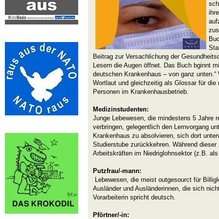
sch
ihr
auf
zus
Buc
Sta
Beitrag zur Versachlichung der Gesundheitsdi
Lesern die Augen öffnet. Das Buch bginnt m
deutschen Krankenhaus – von ganz unten.“ W
Wortlaut und gleichzeitig als Glossar für die
Personen im Krankenhausbetrieb.
Medizinstudenten:
Junge Lebewesen, die mindestens 5 Jahre re
verbringen, gelegentlich den Lernvorgang un
Krankenhaus zu absolvieren, sich dort unter
Studierstube zurückkehren. Während dieser Z
Arbeitskräften im Niedriglohnsektor (z.B. als 
Putzfrau/-mann:
Lebewesen, die meist outgesourct für Billig
Ausländer und Ausländerinnen, die sich nich
Vorarbeiterin spricht deutsch.
Pförtner/-in: