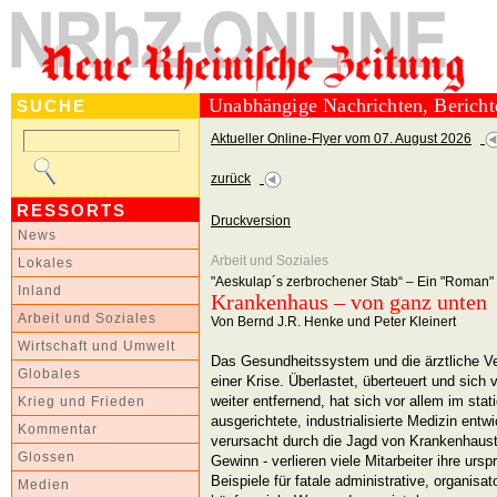
Unabhängige Nachrichten, Berich
SUCHE
Aktueller Online-Flyer vom 07. August 2026
zurück
RESSORTS
Druckversion
News
Arbeit und Soziales
Lokales
"Aeskulap´s zerbrochener Stab“ – Ein "Roman" 
Inland
Krankenhaus – von ganz unten
Arbeit und Soziales
Von Bernd J.R. Henke und Peter Kleinert
Wirtschaft und Umwelt
Das Gesundheitssystem und die ärztliche Ve
Globales
einer Krise. Überlastet, überteuert und sich
weiter entfernend, hat sich vor allem im sta
Krieg und Frieden
ausgerichtete, industrialisierte Medizin entw
Kommentar
verursacht durch die Jagd von Krankenhaust
Glossen
Gewinn - verlieren viele Mitarbeiter ihre urs
Beispiele für fatale administrative, organisa
Medien