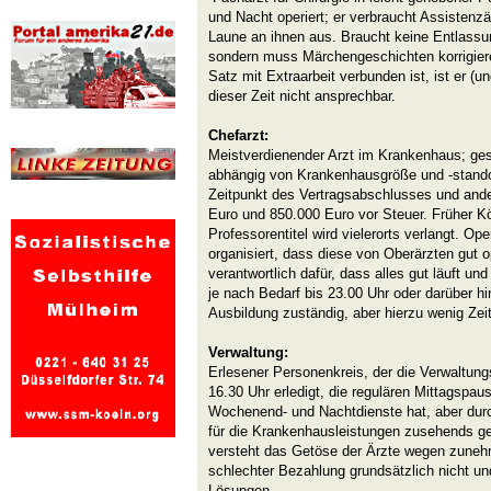
und Nacht operiert; er verbraucht Assistenzä
Laune an ihnen aus. Braucht keine Entlassu
sondern muss Märchengeschichten korrigiere
Satz mit Extraarbeit verbunden ist, ist er (u
dieser Zeit nicht ansprechbar.
Chefarzt:
Meistverdienender Arzt im Krankenhaus; g
abhängig von Krankenhausgröße und -stando
Zeitpunkt des Vertragsabschlusses und an
Euro und 850.000 Euro vor Steuer. Früher Kö
Professorentitel wird vielerorts verlangt. Ope
organisiert, dass diese von Oberärzten gut op
verantwortlich dafür, dass alles gut läuft u
je nach Bedarf bis 23.00 Uhr oder darüber hi
Ausbildung zuständig, aber hierzu wenig Zeit
Verwaltung:
Erlesener Personenkreis, der die Verwaltung
16.30 Uhr erledigt, die regulären Mittagspaus
Wochenend- und Nachtdienste hat, aber dur
für die Krankenhausleistungen zusehends gef
versteht das Getöse der Ärzte wegen zuneh
schlechter Bezahlung grundsätzlich nicht un
Lösungen.