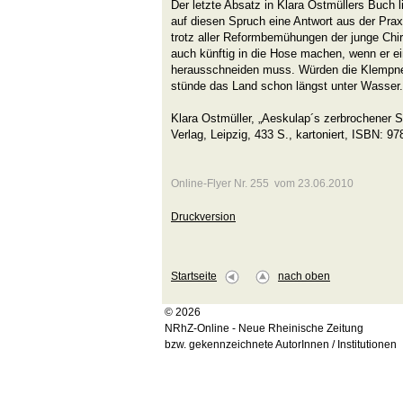
Der letzte Absatz in Klara Ostmüllers Buch li
auf diesen Spruch eine Antwort aus der Prax
trotz aller Reformbemühungen der junge Chi
auch künftig in die Hose machen, wenn er ei
herausschneiden muss. Würden die Klempner
stünde das Land schon längst unter Wasser.
Klara Ostmüller, „Aeskulap´s zerbrochener St
Verlag, Leipzig, 433 S., kartoniert, ISBN: 
Online-Flyer Nr. 255 vom 23.06.2010
Druckversion
Startseite
nach oben
© 2026
NRhZ-Online - Neue Rheinische Zeitung
bzw. gekennzeichnete AutorInnen / Institutionen