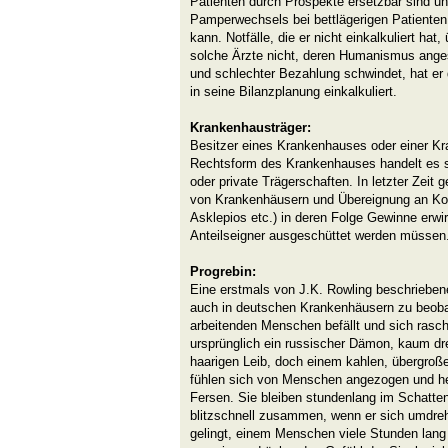
Patienten durch Prospekte ersetzbar sind un
Pamperwechsels bei bettlägerigen Patienten 
kann. Notfälle, die er nicht einkalkuliert hat
solche Ärzte nicht, deren Humanismus anges
und schlechter Bezahlung schwindet, hat er 
in seine Bilanzplanung einkalkuliert.
Krankenhausträger:
Besitzer eines Krankenhauses oder einer Kr
Rechtsform des Krankenhauses handelt es s
oder private Trägerschaften. In letzter Zeit g
von Krankenhäusern und Übereignung an Kon
Asklepios etc.) in deren Folge Gewinne erwi
Anteilseigner ausgeschüttet werden müssen
Progrebin:
Eine erstmals von J.K. Rowling beschriebene
auch in deutschen Krankenhäusern zu beobach
arbeitenden Menschen befällt und sich rasch
ursprünglich ein russischer Dämon, kaum dr
haarigen Leib, doch einem kahlen, übergroß
fühlen sich von Menschen angezogen und hef
Fersen. Sie bleiben stundenlang im Schatten
blitzschnell zusammen, wenn er sich umdre
gelingt, einem Menschen viele Stunden lang 