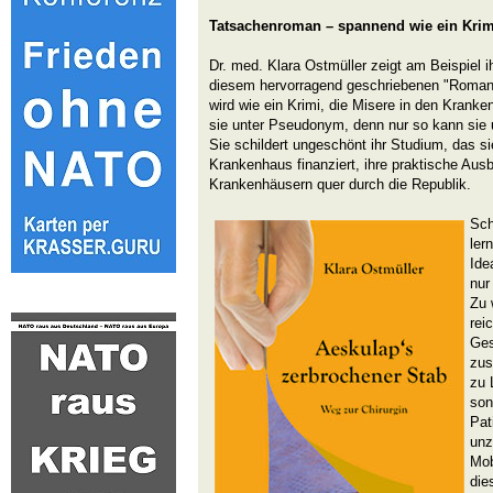
Tatsachenroman – spannend wie ein Krim
Dr. med. Klara Ostmüller zeigt am Beispiel i
diesem hervorragend geschriebenen "Roman
wird wie ein Krimi, die Misere in den Kranke
sie unter Pseudonym, denn nur so kann sie 
Sie schildert ungeschönt ihr Studium, das s
Krankenhaus finanziert, ihre praktische Ausb
Krankenhäusern quer durch die Republik.
Sch
ler
Ide
nur
Zu 
rei
Ges
zus
zu 
son
Pat
unz
Mob
die