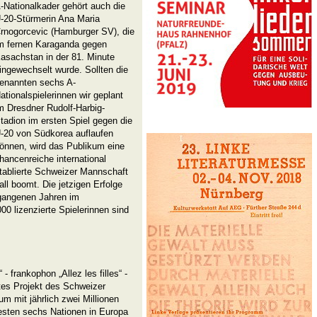
-Nationalkader gehört auch die
-20-Stürmerin Ana Maria
rnogorcevic (Hamburger SV), die
m fernen Karaganda gegen
asachstan in der 81. Minute
ingewechselt wurde. Sollten die
enannten sechs A-
ationalspielerinnen wir geplant
m Dresdner Rudolf-Harbig-
tadion im ersten Spiel gegen die
-20 von Südkorea auflaufen
önnen, wird das Publikum eine
hancenreiche international
tablierte Schweizer Mannschaft
l boomt. Die jetzigen Erfolge
ergangenen Jahren im
0 lizenzierte Spielerinnen sind
frankophon „Allez les filles“ -
tes Projekt des Schweizer
m mit jährlich zwei Millionen
besten sechs Nationen in Europa