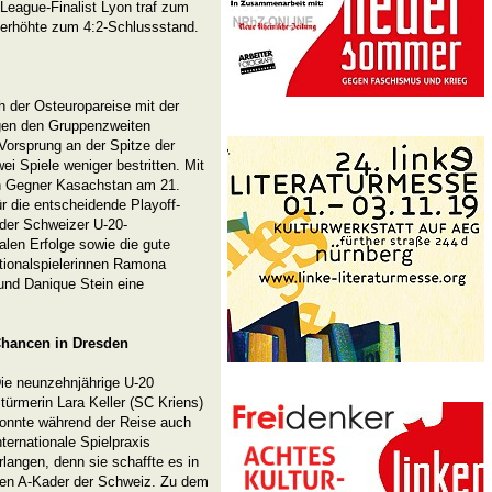
League-Finalist Lyon traf zum
) erhöhte zum 4:2-Schlussstand.
h der Osteuropareise mit der
gen den Gruppenzweiten
orsprung an der Spitze der
i Spiele weniger bestritten. Mit
en Gegner Kasachstan am 21.
ür die entscheidende Playoff-
 der Schweizer U-20-
alen Erfolge sowie die gute
tionalspielerinnen Ramona
nd Danique Stein eine
hancen in Dresden
ie neunzehnjährige U-20
türmerin Lara Keller (SC Kriens)
onnte während der Reise auch
nternationale Spielpraxis
rlangen, denn sie schaffte es in
en A-Kader der Schweiz. Zu dem