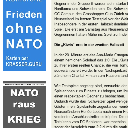
Gegner in der Gruppe B werden sehr starke 
Nordkorea und Schweden sein. Die Schweize
GC-Campus des Grasshopper-Club Zürich v
Neuseeland im letzten Testspiel vor der Welt
Insbesondere in der ersten Halbzeit dominie
Spiel. Die erst am Samstag aus Neuseeland
Gegnerinnen hatten Mühe ins Spiel zu finden
Die „Kiwis“ erst in der zweiten Halbzeit
In der 20. Minute erzielte Ana-Maria Crnogo
einem herrlichen Sololauf das 1:0. Die „Kiwi
zu ihrer ersten reellen Chance, die von Torh
souverän pariert wurde. In der Nachspielzeit
Züricherin Chantal Fimian zum Pausenstand
Wie Testspiele angelegt sind, versuchte der
Spielerinnen zum Einsatz zu bringen, um ih
einen respektablen Gegner zu beobachten. 
Dadurch wurde das Schweizer Spiel weniger
Gästen mehr Spielanteile zugestanden werde
Neuseeländerin Renée Leota nach einem Fr
verdienten Anschlusstreffer einköpfen. Die 
Torhüterin vom FC Schlieren, war machtlos.
sogar der Ausgleich zum 2:2 durch die stark