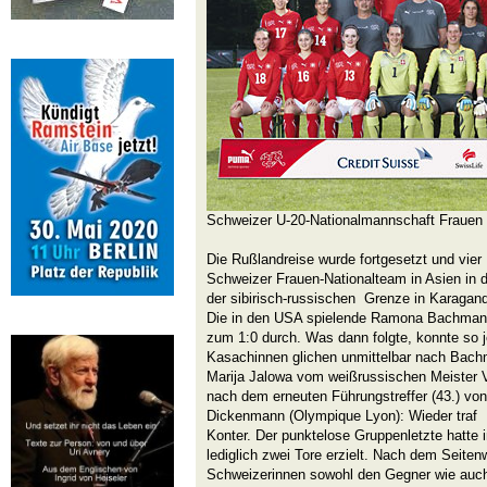
Schweizer U-20-Nationalmannschaft Frauen
Die Rußlandreise wurde fortgesetzt und vier
Schweizer Frauen-Nationalteam in Asien in 
der sibirisch-russischen Grenze in Karagand
Die in den USA spielende Ramona Bachmann 
zum 1:0 durch. Was dann folgte, konnte so j
Kasachinnen glichen unmittelbar nach Bach
Marija Jalowa vom weißrussischen Meister V
nach dem erneuten Führungstreffer (43.) vo
Dickenmann (Olympique Lyon): Wieder traf 
Konter. Der punktelose Gruppenletzte hatte i
lediglich zwei Tore erzielt. Nach dem Seite
Schweizerinnen sowohl den Gegner wie auch 