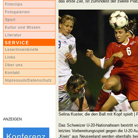
das erste Ziel, ist zumindest der zweite Plat
Filmclips
Fotogalerien
Sport
Kultur und Wissen
Literatur
SERVICE
LeserInnenbriefe
Links
Über uns
Kontakt
Impressum/Datenschutz
Selina Kuster, die den Ball mit Kopf spielt |
ANZEIGEN
Das Schweizer U-20-Nationalteam bestritt vo
letztes Vorbereitungsspiel gegen die U-20 
„Kiwis“ aus Neuseeland werden ebenfalls be