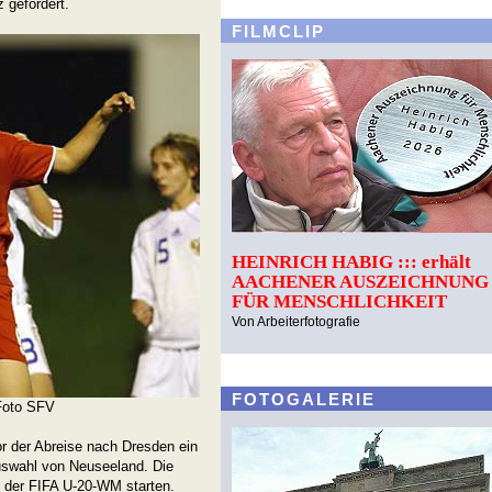
z gefordert.
FILMCLIP
HEINRICH HABIG ::: erhält
AACHENER AUSZEICHNUNG
FÜR MENSCHLICHKEIT
Von Arbeiterfotografie
FOTOGALERIE
 Foto SFV
r der Abreise nach Dresden ein
Auswahl von Neuseeland. Die
i der FIFA U-20-WM starten.