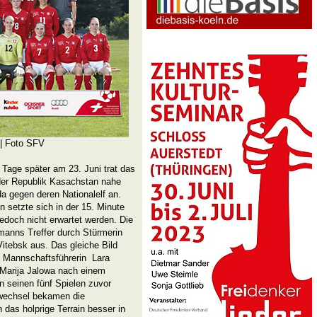
| Foto SFV
 Tage später am 23. Juni trat das
der Republik Kasachstan nahe
a gegen deren Nationalelf an.
setzte sich in der 15. Minute
edoch nicht erwartet werden. Die
manns Treffer durch Stürmerin
itebsk aus. Das gleiche Bild
n Mannschaftsführerin Lara
Marija Jalowa nach einem
n seinen fünf Spielen zuvor
nwechsel bekamen die
das holprige Terrain besser in