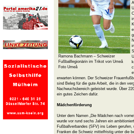
A
U
C
i
K
e
g
N
i
S
Ramona Bachmann – Schweizer
U
Fußballlegionärin im Trikot von Umeå
k
Foto Umeå
c
e
erwarten können. Der Schweizer Frauenfußbal
sind Beleg für die gute Arbeit, die in den v
Nachwuchsbereich geleistet wurde. Über 2200
ein gutes Zeichen dafür.
Mädchenförderung
Unter dem Namen „Die Mädchen nach vorne“ - 
wurde vor rund sechs Jahren ein ambitionier
Fußballverbandes (SFV) ins Leben gerufen, u
Franken die Schweiz mittelfristig unter die 