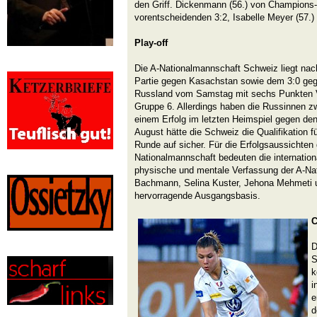
den Griff. Dickenmann (56.) von Champions-
vorentscheidenden 3:2, Isabelle Meyer (57.
Play-off
Die A-Nationalmannschaft Schweiz liegt nac
Partie gegen Kasachstan sowie dem 3:0 ge
Russland vom Samstag mit sechs Punkten V
Gruppe 6. Allerdings haben die Russinnen zwe
einem Erfolg im letzten Heimspiel gegen d
August hätte die Schweiz die Qualifikation f
Runde auf sicher. Für die Erfolgsaussichten
Nationalmannschaft bedeuten die internation
physische und mentale Verfassung der A-Na
Bachmann, Selina Kuster, Jehona Mehmeti u
hervorragende Ausgangsbasis.
C
D
S
k
i
e
d