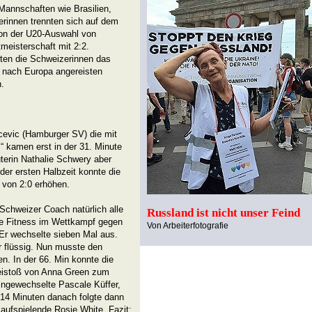
Mannschaften wie Brasilien,
rinnen trennten sich auf dem
on der U20-Auswahl von
meisterschaft mit 2:2.
rten die Schweizerinnen das
 nach Europa angereisten
.
rcevic (Hamburger SV) die mit
s“ kamen erst in der 31. Minute
üterin Nathalie Schwery aber
 der ersten Halbzeit konnte die
 von 2:0 erhöhen.
 Schweizer Coach natürlich alle
Russland ist nicht unser Feind
re Fitness im Wettkampf gegen
Von Arbeiterfotografie
Er wechselte sieben Mal aus.
 flüssig. Nun musste den
n. In der 66. Min konnte die
eistoß von Anna Green zum
eingewechselte Pascale Küffer,
 14 Minuten danach folgte dann
 aufspielende Rosie White. Fazit: