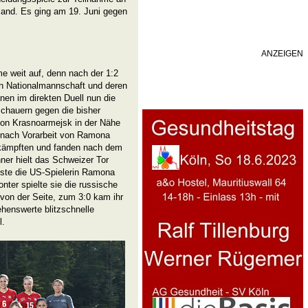
land. Es ging am 19. Juni gegen
ANZEIGEN
me weit auf, denn nach der 1:2
en Nationalmannschaft und deren
nen im direkten Duell nun die
schauern gegen die bisher
 von Krasnoarmejsk in der Nähe
 nach Vorarbeit von Ramona
 kämpften und fanden nach dem
ner hielt das Schweizer Tor
löste die US-Spielerin Ramona
ter spielte sie die russische
von der Seite, zum 3:0 kam ihr
ehenswerte blitzschnelle
l.