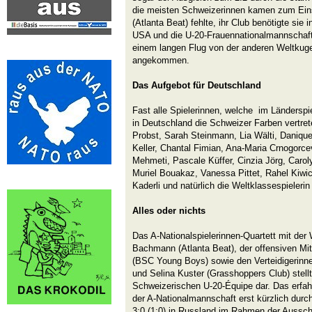
die meisten Schweizerinnen kamen zum Ei
(Atlanta Beat) fehlte, ihr Club benötigte si
USA und die U-20-Frauennationalmannschaf
einem langen Flug von der anderen Weltkuge
angekommen.
Das Aufgebot für Deutschland
Fast alle Spielerinnen, welche im Ländersp
in Deutschland die Schweizer Farben vertret
Probst, Sarah Steinmann, Lia Wälti, Danique
Keller, Chantal Fimian, Ana-Maria Crnogorce
Mehmeti, Pascale Küffer, Cinzia Jörg, Carol
Muriel Bouakaz, Vanessa Pittet, Rahel Kiwi
Kaderli und natürlich die Weltklassespiele
Alles oder nichts
Das A-Nationalspielerinnen-Quartett mit de
Bachmann (Atlanta Beat), der offensiven Mit
(BSC Young Boys) sowie den Verteidigerinne
und Selina Kuster (Grasshoppers Club) stellt
Schweizerischen U-20-Équipe dar. Das erfah
der A-Nationalmannschaft erst kürzlich durc
3:0 (1:0) in Russland im Rahmen der Aussch