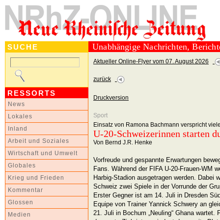
Unabhängige Nachrichten, Berich
SUCHE
Aktueller Online-Flyer vom 07. August 2026
zurück
RESSORTS
Druckversion
News
Sport
Lokales
Einsatz von Ramona Bachmann verspricht viele
Inland
U-20-Schweizerinnen starten d
Arbeit und Soziales
Von Bernd J.R. Henke
Wirtschaft und Umwelt
Vorfreude und gespannte Erwartungen beweg
Globales
Fans. Während der FIFA U-20-Frauen-WM wer
Harbig-Stadion ausgetragen werden. Dabei w
Krieg und Frieden
Schweiz zwei Spiele in der Vorrunde der Grup
Kommentar
Erster Gegner ist am 14. Juli in Dresden Südk
Glossen
Equipe von Trainer Yannick Schwery an glei
21. Juli in Bochum „Neuling“ Ghana wartet. Für
Medien