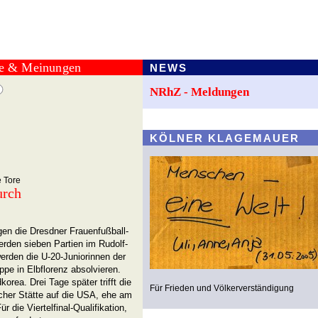
te & Meinungen
NEWS
NRhZ - Meldungen
KÖLNER KLAGEMAUER
 Tore
urch
en die Dresdner Frauenfußball-
den sieben Partien im Rudolf-
erden die U-20-Juniorinnen der
pe in Elbflorenz absolvieren.
orea. Drei Tage später trifft die
Für Frieden und Völkerverständigung
cher Stätte auf die USA, ehe am
 die Viertelfinal-Qualifikation,