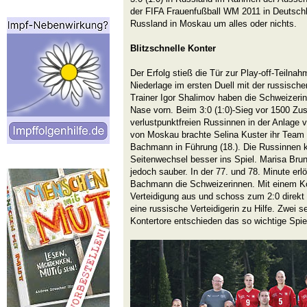
der FIFA Frauenfußball WM 2011 in Deutsch
Russland in Moskau um alles oder nichts.
Blitzschnelle Konter
Der Erfolg stieß die Tür zur Play-off-Teilnah
Niederlage im ersten Duell mit der russisch
Trainer Igor Shalimov haben die Schweizerin
Nase vorn. Beim 3:0 (1:0)-Sieg vor 1500 Zu
verlustpunktfreien Russinnen in der Anlage
von Moskau brachte Selina Kuster ihr Team
Bachmann in Führung (18.). Die Russinnen
Seitenwechsel besser ins Spiel. Marisa Brun
jedoch sauber. In der 77. und 78. Minute er
Bachmann die Schweizerinnen. Mit einem Kon
Verteidigung aus und schoss zum 2:0 direkt 
eine russische Verteidigerin zu Hilfe. Zwei s
Kontertore entschieden das so wichtige Spie