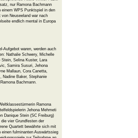
nsatz, nur Ramona Bachmann
e in einem WPS Punktspiel in den
t von Neuseeland war nach
lseite endlich mental in Europa
iel-Aufgebot waren, werden auch
en: Nathalie Schwery, Michelle
 Stein, Selina Kuster, Lara
vic, Samira Susuri, Jehona
yne Mallaun, Cora Canetta,
c, Nadine Baker, Stephanie
rin Ramona Bachmann.
r Weltklassestürmerin Ramona
telfeldspielerin Jehona Mehmeti
n Danique Stein (SC Freiburg)
 die vier Grundfesten der
rene Quartett bewährte sich mit
h einen
fulminanten Auswärtssieg
eidungsspiele zur Teilnahme an