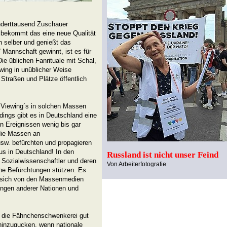
nderttausend Zuschauer
ekommt das eine neue Qualität
h selber und genießt das
annschaft gewinnt, ist es für
ie üblichen Fanrituale mit Schal,
wing in unüblicher Weise
Straßen und Plätze öffentlich
c Viewing´s in solchen Massen
rdings gibt es in Deutschland eine
n Ereignissen wenig bis gar
die Massen an
sw. befürchten und propagieren
s in Deutschland! In den
Russland ist nicht unser Feind
Sozialwissenschaftler und deren
Von Arbeiterfotografie
che Befürchtungen stützen. Es
 sich von den Massenmedien
ungen anderer Nationen und
 die Fähnchenschwenkerei gut
 hinzugucken, wenn nationale