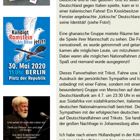
Deutschland gegen Italien spielte, kam er i
einer italienischen Fahne! Ein Kioskbesitzer
Fenster angebrachte „türkische“ Deutschla
seine Identität! (siehe Foto!)
Eine ghanaische Gruppe mietete Räume bei
die Spiele ihrer Mannschaft zu sehen. Die F
sensationell, es wurde getrommelt und geta
kamen alle möglichen Leute, um mitzufeiern
Dabei waren alle möglichen Nationalfahnen z
Spaß und niemand wurde ausgegrenzt!
Dieses Fanverhalten mit Trikot, Fahne usw. is
Ausdruck der persönlichen Sympathie und Iden
unbedingt mit einer Fahne, sondern mit einer
bewunderten) Gruppe von Menschen auf dem 
Deutschlandfunk am 4.7. um 23:30 Uhr in ei
aus Südafrika von südafrikanischen, italien
deutschen Nationalmannschaft berichtet. Di
Sympathien mit der erfolgreichen deutschen
auf Deutschlandfahnen und Trikots. Sie fan
der großen Nachfrage in Johannesburg alles
Ich habe nach einem Hollandspiel in der Köl