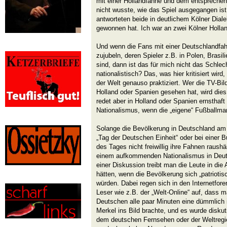
mit einer Hollandfahne und dem entsprechend
nicht wusste, wie das Spiel ausgegangen ist,
antworteten beide in deutlichem Kölner Diale
gewonnen hat. Ich war an zwei Kölner Hollan
Und wenn die Fans mit einer Deutschlandfa
zujubeln, deren Spieler z.B. in Polen, Brasi
sind, dann ist das für mich nicht das Schlec
nationalistisch? Das, was hier kritisiert wird
der Welt genauso praktiziert. Wer die TV-Bil
Holland oder Spanien gesehen hat, wird dies
redet aber in Holland oder Spanien ernstha
Nationalismus, wenn die „eigene“ Fußball­mann
Solange die Bevölkerung in Deutschland am
„Tag der Deutschen Einheit“ oder bei einer 
des Tages nicht freiwillig ihre Fahnen raushä
einem aufkommenden Nationalismus in Deuts
einer Diskussion treibt man die Leute in die 
hätten, wenn die Bevölkerung sich „patriotisc
würden. Dabei regen sich in den Internetfore
Leser wie z.B. der „Welt-Online“ auf, dass m
Deutschen alle paar Minuten eine dümmlich
Merkel ins Bild brachte, und es wurde disku
dem deutschen Fernsehen oder der Weltregi