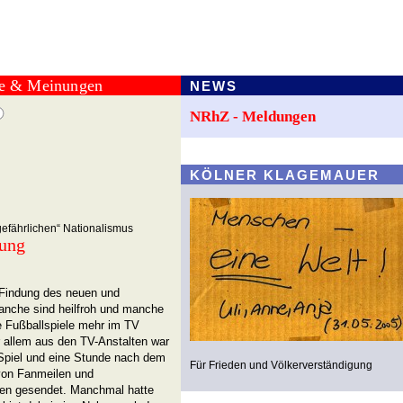
te & Meinungen
NEWS
NRhZ - Meldungen
KÖLNER KLAGEMAUER
efährlichen“ Nationalismus
tung
r Findung des neuen und
anche sind heilfroh und manche
e Fußballspiele mehr im TV
r allem aus den TV-Anstalten war
 Spiel und eine Stunde nach dem
Für Frieden und Völkerverständigung
von Fanmeilen und
pfen gesendet. Manchmal hatte