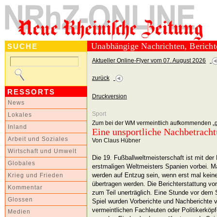
Unabhängige Nachrichten, Berich
SUCHE
Aktueller Online-Flyer vom 07. August 2026
zurück
RESSORTS
Druckversion
News
Sport
Lokales
Zum bei der WM vermeintlich aufkommenden „g
Inland
Eine unsportliche Nachbetrach
Arbeit und Soziales
Von Claus Hübner
Wirtschaft und Umwelt
Die 19. Fußballweltmeisterschaft ist mit de
Globales
erstmaligen Weltmeisters Spanien vorbei. M
werden auf Entzug sein, wenn erst mal kein
Krieg und Frieden
übertragen werden. Die Berichterstattung vo
Kommentar
zum Teil unerträglich. Eine Stunde vor dem
Glossen
Spiel wurden Vorberichte und Nachberichte 
vermeintlichen Fachleuten oder Politikerkö
Medien