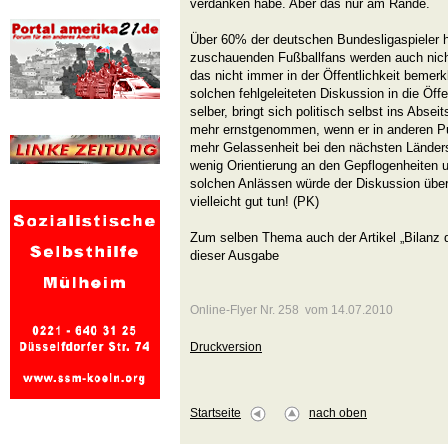
verdanken habe. Aber das nur am Rande.
Über 60% der deutschen Bundesligaspieler h
zuschauenden Fußballfans werden auch nich
das nicht immer in der Öffentlichkeit bemerk
solchen fehlgeleiteten Diskussion in die Öffen
selber, bringt sich politisch selbst ins Abse
mehr ernstgenommen, wenn er in anderen Pun
mehr Gelassenheit bei den nächsten Ländersp
wenig Orientierung an den Gepflogenheiten 
solchen Anlässen würde der Diskussion über
vielleicht gut tun! (PK)
Zum selben Thema auch der Artikel „Bilanz d
dieser Ausgabe
Online-Flyer Nr. 258 vom 14.07.2010
Druckversion
Startseite
nach oben