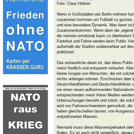
Foto: Claus Hübner
Wenn in Großstädten wie Berlin mehrere hu
zusammen kommen um Fußball zu gucken, b
und eine besondere Dynamik. Man feiert sic
Zusammenkommen. Wenn dann die „eigene“ M
die meisten emotional kaum zu überbieten! D
Fantrikot und Fahne werden beim Public Vie
außerhalb der Stadien unübersehbar auf den 
praktiziert.
Das erstaunliche daran ist, das diese Publi
meist friedlich und entspannt verlaufen. Alle
kleine Gruppe von Menschen, die mit solche
nichts anfangen können. Erschrocken über 
Deutschlandfahnen und Deutschlandtrikots u
sie einen neuen aufkommenden Nationalismu
entsprechenden meist linken Medien werden 
Untersuchungen bemüht und zitiert, die sol
wird von Fahnenschwenkern gemunkelt, die
haben gleichschalten lassen, von Ausgrenz
entpolitisierten Massen.
Niemand muss diese Massenspektakel oder
finden. Es ist auch nicht verwerflich, genau