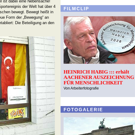
l ist dabei eine Nebensache!
portereignis der Welt hat über 4
FILMCLIP
schen bewegt. Bewegt heißt in
neue Form der „Bewegung“ an
tabliert: Die Beteiligung an den
HEINRICH HABIG ::: erhält
AACHENER AUSZEICHNUNG
FÜR MENSCHLICHKEIT
Von Arbeiterfotografie
FOTOGALERIE