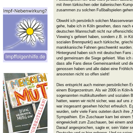
mit ihren türkischen oder italienischen Kum
zusammen zu solchen Fußballspielen gehen,
Obwohl ich persönlich solchen Massenvera
gehe, habe ich in Köln gesehen, dass nach e
deutschen Mannschaft nicht nur offensichtli
Viewing´s gefeiert haben, sondern z.B. in K
sozialen Brennpunkt) auch türkische, griechi
marokkanische Fahnen geschwenkt wurden. 
Hintergrund haben sich mit deutschen Fans
und gemeinsam die Siege gefeiert. Was ich 
dass alle Fans diese Gemeinsamkeit und die
genossen haben und alle dabei eine Fröhlich
ansonsten nicht so offen sieht!
Dies entspricht auch meinen persönlichen Er
einem Bürgerzentrum. Als wir 2006 in Köln-
sogenannten multikulturellem und sozialen 
hatten, waren wir nicht sicher, was auf uns
war insgesamt gesehen höchst erfreulich. Eg
wurden, sehr viele Fans outeten durch ihre „N
Sympathien. Ein Zuschauer kam bei einem S
eingewickelt zum Zuschauen, bei einem ander
Darauf angesprochen, sagte er, sein Vater sei
Deutsche und er hier geboren. Und so seien 