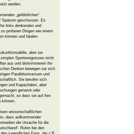
setzt werden.
mmenden „gefährlichen“
uf Spatzen geschossen. Es
che links denkenden und
 so profanen Dingen wie einem
en können und fatalen
Zukunftsmodelle, aber sie
 simplen Sportereignissen nicht
fan aus und diskriminieren ihn
ischen Denken bewegen sie sich
istigen Paralleluniversum und
chaftlich. Sie berufen sich
ngen und Kapazitäten, aber
suchungen genannt oder
 gemacht, so dass sie auf ihre
n können.
iösen wissenschaftlichen
gen, dass aufkommender
nmedien die Ursache für die
tschland“- Rufen bei den
 den jugendlichen Fans, die z.B.