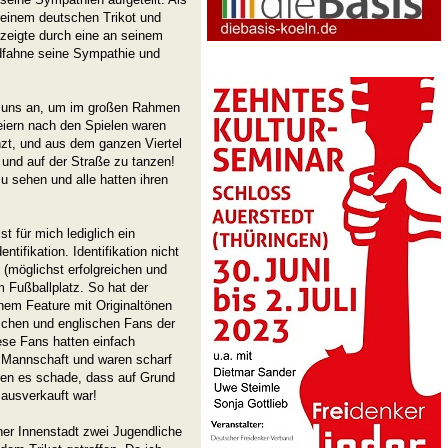
n einem deutschen Trikot und
 zeigte durch eine an seinem
ndfahne seine Sympathie und
 uns an, um im großen Rahmen
eiern nach den Spielen waren
nzt, und aus dem ganzen Viertel
 und auf der Straße zu tanzen!
u sehen und alle hatten ihren
t für mich lediglich ein
tifikation. Identifikation nicht
 (möglichst erfolgreichen und
Fußballplatz. So hat der
nem Feature mit Originaltönen
ischen und englischen Fans der
ese Fans hatten einfach
 Mannschaft und waren scharf
den es schade, dass auf Grund
 ausverkauft war!
ner Innenstadt zwei Jugendliche