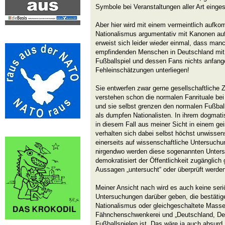
Symbole bei Veranstaltungen aller Art einge
Aber hier wird mit einem vermeintlich aufko
Nationalismus argumentativ mit Kanonen a
erweist sich leider wieder einmal, dass man
empfindenden Menschen in Deutschland mit
Fußballspiel und dessen Fans nichts anfang
Fehleinschätzungen unterliegen!
Sie entwerfen zwar gerne gesellschaftliche 
verstehen schon die normalen Fanrituale bei
und sie selbst grenzen den normalen Fußball
als dumpfen Nationalisten. In ihrem dogmat
in diesem Fall aus meiner Sicht in einem ge
verhalten sich dabei selbst höchst unwissens
einerseits auf wissenschaftliche Untersuchu
nirgendwo werden diese sogenannten Unter
demokratisiert der Öffentlichkeit zugänglich
Aussagen „untersucht“ oder überprüft werde
Meiner Ansicht nach wird es auch keine ser
Untersuchungen darüber geben, die bestäti
Nationalismus oder gleichgeschaltete Masse
Fähnchenschwenkerei und „Deutschland, Deu
Fußballspielen ist. Das wäre ja auch absurd,