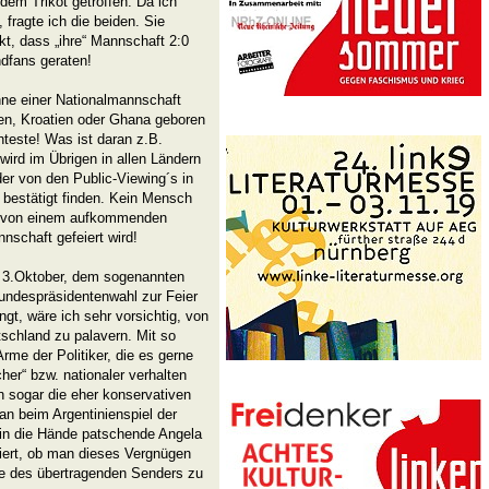
em Trikot getroffen. Da ich
 fragte ich die beiden. Sie
kt, dass „ihre“ Mannschaft 2:0
dfans geraten!
hne einer Nationalmannschaft
lien, Kroatien oder Ghana geboren
hteste! Was ist daran z.B.
, wird im Übrigen in allen Ländern
der von den Public-Viewing´s in
 bestätigt finden. Kein Mensch
ft von einem aufkommenden
­schaft gefeiert wird!
 3.Oktober, dem sogenannten
Bundespräsidentenwahl zur Feier
ngt, wäre ich sehr vorsichtig, von
chland zu palavern. Mit so
Arme der Politiker, die es gerne
her“ bzw. nationaler verhalten
n sogar die eher konservativen
an beim Argentinienspiel der
 in die Hände patschende Angela
tiert, ob man dieses Vergnügen
e des übertragenden Senders zu