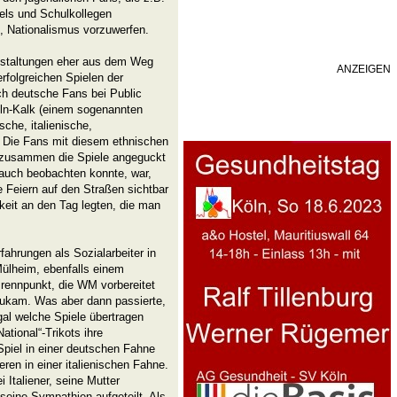
pels und Schulkollegen
 Nationalismus vorzuwerfen.
nstaltungen eher aus dem Weg
ANZEIGEN
rfolgreichen Spielen der
ch deutsche Fans bei Public
öln-Kalk (einem sogenannten
sche, italienische,
Die Fans mit diesem ethnischen
 zusammen die Spiele angeguckt
auch beobachten konnte, war,
 Feiern auf den Straßen sichtbar
keit an den Tag legten, die man
fahrungen als Sozialarbeiter in
Mülheim, ebenfalls einem
Brennpunkt, die WM vorbereitet
 zukam. Was aber dann passierte,
al welche Spiele übertragen
ational“-Trikots ihre
piel in einer deutschen Fahne
en in einer italienischen Fahne.
 Italiener, seine Mutter
seine Sympathien aufgeteilt. Als